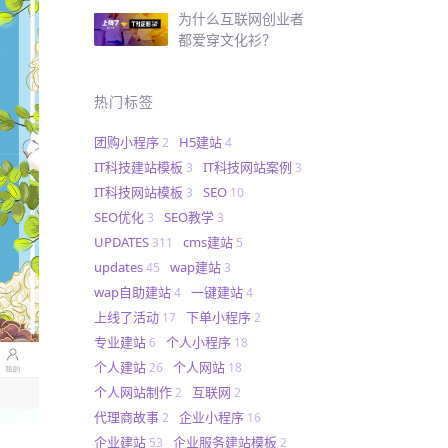
为什么互联网创业者
都爱穿文化衫？
热门标签
团购小程序
H5建站
2
4
IT科技建站模板
IT科技网站案例
3
3
IT科技网站模板
SEO
3
10
SEO优化
SEO教学
3
3
UPDATES
cms建站
311
5
updates
wap建站
45
3
wap自助建站
一键建站
4
4
上线了活动
下单小程序
17
2
专业建站
个人小程序
6
18
个人建站
个人网站
26
18
个人网站制作
互联网
2
2
代理商故事
企业小程序
2
16
企业建站
企业服务建站模板
53
2