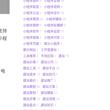
小程序组件
小程序营销
4
38
小程序裂变
小程序视频
3
6
小程序认证
小程序设计
2
34
小程序费用
小程序赚钱
30
28
小程序跳转
小程序轮播图
5
6
支持
小程序软件
小程序运营
7
55
小程序链接
小程序问答
小程
3
28
小程序页面
展示小程序
5
7
展示网站
工作室建站
2
2
工具推荐
市场区隔
建站
4
2
19
建站价格
建站公司
4
22
建站工具
建站平台
15
28
个电
建站成本
建站技巧
10
5
建站报价
建站推广
5
2
建站教程
建站方案
40
5
建站案例
建站模板
7
21
建站步骤
建站流程
10
18
建站盘点
建站知识
6
3