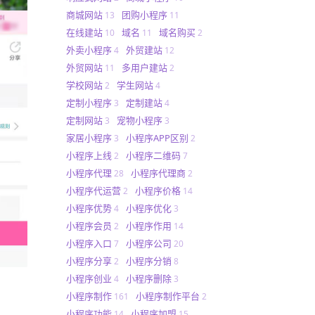
商城网站
团购小程序
13
11
在线建站
域名
域名购买
10
11
2
外卖小程序
外贸建站
4
12
外贸网站
多用户建站
11
2
学校网站
学生网站
2
4
定制小程序
定制建站
3
4
定制网站
宠物小程序
3
3
家居小程序
小程序APP区别
3
2
小程序上线
小程序二维码
2
7
小程序代理
小程序代理商
28
2
小程序代运营
小程序价格
2
14
小程序优势
小程序优化
4
3
小程序会员
小程序作用
2
14
小程序入口
小程序公司
7
20
小程序分享
小程序分销
2
8
小程序创业
小程序删除
4
3
小程序制作
小程序制作平台
161
2
小程序功能
小程序加盟
14
15