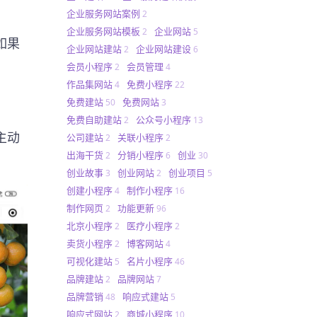
企业服务网站案例
2
企业服务网站模板
企业网站
2
5
如果
企业网站建站
企业网站建设
2
6
。
会员小程序
会员管理
2
4
作品集网站
免费小程序
4
22
免费建站
免费网站
50
3
免费自助建站
公众号小程序
2
13
主动
公司建站
关联小程序
2
2
出海干货
分销小程序
创业
2
6
30
创业故事
创业网站
创业项目
3
2
5
创建小程序
制作小程序
4
16
制作网页
功能更新
2
96
北京小程序
医疗小程序
2
2
卖货小程序
博客网站
2
4
可视化建站
名片小程序
5
46
品牌建站
品牌网站
2
7
品牌营销
响应式建站
48
5
响应式网站
商城小程序
2
10