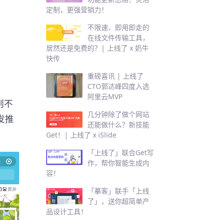
定制，更强营销力！
不限速、即用即走的
在线文件传输工具，
居然还是免费的？| 上线了 x 奶牛
快传
重磅喜讯 | 上线了
CTO郭达峰四度入选
阿里云MVP
则不
几分钟除了做个网站
发推
还能做什么？新技能
Get！| 上线了 x iSlide
「上线了」联合Get写
作，帮你智能生成内
容！
「摹客」联手「上线
了」，送你超简单产
品设计工具！