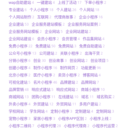
wap自助建站
一键建站
上线了活动
下单小程序
4
4
17
2
专业建站
个人小程序
个人建站
个人网站
6
18
26
18
个人网站制作
互联网
代理商故事
企业小程序
2
2
2
16
企业建站
企业服务建站模板
企业服务网站案例
53
2
2
企业服务网站模板
企业网站
企业网站建站
2
5
2
企业网站建设
会员小程序
会员管理
作品集网站
6
2
4
4
免费小程序
免费建站
免费网站
免费自助建站
22
50
3
2
公众号小程序
公司建站
关联小程序
出海干货
13
2
2
2
分销小程序
创业
创业故事
创业网站
创业项目
6
30
3
2
5
创建小程序
制作小程序
制作网页
功能更新
4
16
2
96
北京小程序
医疗小程序
卖货小程序
博客网站
2
2
2
4
可视化建站
名片小程序
品牌建站
品牌网站
5
46
2
7
品牌营销
响应式建站
响应式网站
商城小程序
48
5
2
10
商城网站
团购小程序
在线建站
域名
域名购买
13
11
10
11
2
外卖小程序
外贸建站
外贸网站
多用户建站
4
12
11
2
学校网站
学生网站
定制小程序
定制建站
定制网站
2
4
3
4
3
宠物小程序
家居小程序
小程序APP区别
小程序上线
3
3
2
2
小程序二维码
小程序代理
小程序代理商
小程序代运营
7
28
2
2