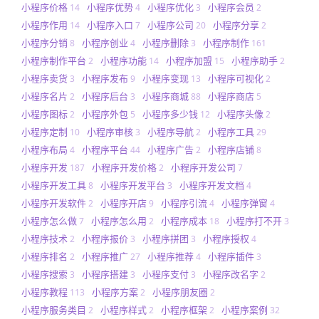
小程序价格
小程序优势
小程序优化
小程序会员
14
4
3
2
小程序作用
小程序入口
小程序公司
小程序分享
14
7
20
2
小程序分销
小程序创业
小程序删除
小程序制作
8
4
3
161
小程序制作平台
小程序功能
小程序加盟
小程序助手
2
14
15
2
小程序卖货
小程序发布
小程序变现
小程序可视化
3
9
13
2
小程序名片
小程序后台
小程序商城
小程序商店
2
3
88
5
小程序图标
小程序外包
小程序多少钱
小程序头像
2
5
12
2
小程序定制
小程序审核
小程序导航
小程序工具
10
3
2
29
小程序布局
小程序平台
小程序广告
小程序店铺
4
44
2
8
小程序开发
小程序开发价格
小程序开发公司
187
2
7
小程序开发工具
小程序开发平台
小程序开发文档
8
3
4
小程序开发软件
小程序开店
小程序引流
小程序弹窗
2
9
4
4
小程序怎么做
小程序怎么用
小程序成本
小程序打不开
7
2
18
3
小程序技术
小程序报价
小程序拼团
小程序授权
2
3
3
4
小程序排名
小程序推广
小程序推荐
小程序插件
2
27
4
3
小程序搜索
小程序搭建
小程序支付
小程序改名字
3
3
3
2
小程序教程
小程序方案
小程序朋友圈
113
2
2
小程序服务类目
小程序样式
小程序框架
小程序案例
2
2
2
32