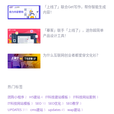
「上线了」联合Get写作，帮你智能生成
内容！
「摹客」联手「上线了」，送你超简单
产品设计工具！
为什么互联网创业者都爱穿文化衫？
热门标签
团购小程序
H5建站
IT科技建站模板
IT科技网站案例
2
4
3
3
IT科技网站模板
SEO
SEO优化
SEO教学
3
10
3
3
UPDATES
cms建站
updates
wap建站
311
5
45
3