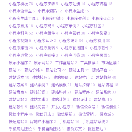
小程序模板
小程序步骤
小程序注册
小程序流程
78
5
14
18
小程序流量主
小程序源码
小程序生成
6
12
15
小程序生成工具
小程序申请
小程序盈利
小程序盘点
2
6
2
6
小程序直播
小程序码
小程序示例
小程序社区
18
5
2
2
小程序科普
小程序组件
小程序营销
小程序裂变
52
4
38
3
小程序视频
小程序认证
小程序设计
小程序费用
6
2
34
30
小程序赚钱
小程序跳转
小程序轮播图
小程序软件
28
5
6
7
小程序运营
小程序链接
小程序问答
小程序页面
55
3
28
5
展示小程序
展示网站
工作室建站
工具推荐
市场区隔
7
2
2
4
2
建站
建站价格
建站公司
建站工具
建站平台
19
4
22
15
28
建站成本
建站技巧
建站报价
建站推广
建站教程
10
5
5
2
40
建站方案
建站案例
建站模板
建站步骤
建站流程
5
7
21
10
18
建站盘点
建站知识
建站科普
建站程序
建站系统
6
3
21
2
33
建站网站
建站要求
建站计划
建站设计
建站费用
2
2
2
2
5
建站软件
建站问答
开发小程序
微信公众号
微信创业
5
2
2
2
2
微信小程序
微信开店
微信更新
微信营销
微商城
46
2
2
3
5
快速建站
房地产小程序
手机建站
手机建站系统
8
2
16
2
手机网站建设
手机自助建站
报价方案
拖拽建站
5
3
2
3