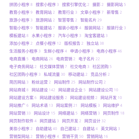
拼团小程序
搜索小程序
搜索引擎优化
摄影
摄影网站
8
3
2
2
5
教育小程序
教育网站
教育行业
文章小程序
新零售
9
2
3
7
2
旅游小程序
旅游网站
智慧零售
智能名片
3
2
2
29
智能小程序
智能建站
服装小程序
服装网站
服装行业
9
7
4
2
3
模板建站
水果小程序
汽车小程序
淘宝客建站
8
2
3
3
添加小程序
点餐小程序
版权报告
独立站
2
12
2
38
生活服务小程序
生鲜小程序
申请小程序
电商小程序
3
4
3
46
电商直播
电商网站
电商营销
电子名片
5
26
2
22
电子商务网站
社交媒体营销
社交电商
社区团购
2
7
3
5
社区团购小程序
私域流量
移动建站
竞品分析
3
30
2
2
简历网站
粉丝运营
网站制作
网站制作公司
3
2
25
2
网站商城
网站建设
网站建设企业
网站建设公司
8
142
5
10
网站建设方案
网站建设服务
网站建设视频
网站开发
6
2
2
10
网站推广
网站术语
网站案例
网站模板
网站维护
6
13
21
3
4
网站营销
网站设计
网络建站
网络营销
网页制作
33
15
5
3
18
网页制作软件
网页建站
网页开发
网页设计
4
3
2
32
美妆小程序
自助建站
自己建站
自建站
英文网站
2
40
2
4
3
营销型网站
营销小程序
营销干货
营销网站
2
4
50
16