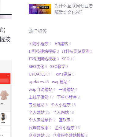
为什么互联网创业者
都爱穿文化衫？
航；
热门标签
快捷按
团购小程序
H5建站
2
4
IT科技建站模板
IT科技网站案例
3
3
IT科技网站模板
SEO
3
10
SEO优化
SEO教学
3
3
UPDATES
cms建站
311
5
updates
wap建站
45
3
wap自助建站
一键建站
4
4
上线了活动
下单小程序
17
2
专业建站
个人小程序
6
18
个人建站
个人网站
26
18
个人网站制作
互联网
2
2
代理商故事
企业小程序
2
16
企业建站
企业服务建站模板
53
2