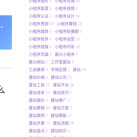
小程序组件
小程序营销
4
38
小程序裂变
小程序视频
3
6
小程序认证
小程序设计
2
34
→
小程序费用
小程序赚钱
30
28
小程序跳转
小程序轮播图
5
6
小程序软件
小程序运营
7
55
小程序链接
小程序问答
3
28
小程序页面
展示小程序
5
7
展示网站
工作室建站
2
2
工具推荐
市场区隔
建站
4
2
19
建站价格
建站公司
4
22
建站工具
建站平台
15
28
么
建站成本
建站技巧
10
5
建站报价
建站推广
5
2
建站教程
建站方案
40
5
建站案例
建站模板
7
21
建站步骤
建站流程
10
18
建站盘点
建站知识
6
3