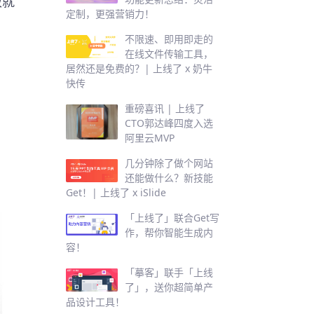
板就
定制，更强营销力！
不限速、即用即走的
在线文件传输工具，
居然还是免费的？| 上线了 x 奶牛
快传
重磅喜讯 | 上线了
CTO郭达峰四度入选
阿里云MVP
几分钟除了做个网站
还能做什么？新技能
Get！| 上线了 x iSlide
「上线了」联合Get写
作，帮你智能生成内
容！
「摹客」联手「上线
了」，送你超简单产
品设计工具！