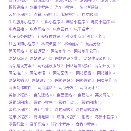
模板建站
水果小程序
汽车小程序
淘宝客建站
8
2
3
3
添加小程序
点餐小程序
版权报告
独立站
2
12
2
38
生活服务小程序
生鲜小程序
申请小程序
电商小程序
3
4
3
46
电商直播
电商网站
电商营销
电子名片
5
26
2
22
电子商务网站
社交媒体营销
社交电商
社区团购
2
7
3
5
社区团购小程序
私域流量
移动建站
竞品分析
3
30
2
2
简历网站
粉丝运营
网站制作
网站制作公司
3
2
25
2
网站商城
网站建设
网站建设企业
网站建设公司
8
142
5
10
网站建设方案
网站建设服务
网站建设视频
网站开发
6
2
2
10
网站推广
网站术语
网站案例
网站模板
网站维护
6
13
21
3
4
网站营销
网站设计
网络建站
网络营销
网页制作
33
15
5
3
18
网页制作软件
网页建站
网页开发
网页设计
4
3
2
32
美妆小程序
自助建站
自己建站
自建站
英文网站
2
40
2
4
3
营销型网站
营销小程序
营销干货
营销网站
2
4
50
16
蛋糕小程序
设计行业
购物网站
购物网站建设
2
2
3
2
超市小程序
跨境电商
酒店小程序
销售
零售小程序
2
13
3
2
3
零售行业
音乐网站
预约小程序
食品小程序
6
3
5
2