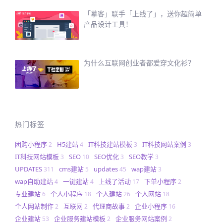
「摹客」联手「上线了」，送你超简单
产品设计工具！
为什么互联网创业者都爱穿文化衫？
热门标签
团购小程序
H5建站
IT科技建站模板
IT科技网站案例
2
4
3
3
IT科技网站模板
SEO
SEO优化
SEO教学
3
10
3
3
UPDATES
cms建站
updates
wap建站
311
5
45
3
wap自助建站
一键建站
上线了活动
下单小程序
4
4
17
2
专业建站
个人小程序
个人建站
个人网站
6
18
26
18
个人网站制作
互联网
代理商故事
企业小程序
2
2
2
16
企业建站
企业服务建站模板
企业服务网站案例
53
2
2