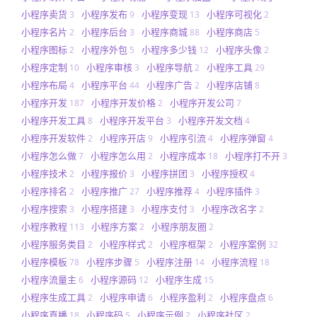
小程序卖货
小程序发布
小程序变现
小程序可视化
3
9
13
2
小程序名片
小程序后台
小程序商城
小程序商店
2
3
88
5
小程序图标
小程序外包
小程序多少钱
小程序头像
2
5
12
2
小程序定制
小程序审核
小程序导航
小程序工具
10
3
2
29
小程序布局
小程序平台
小程序广告
小程序店铺
4
44
2
8
小程序开发
小程序开发价格
小程序开发公司
187
2
7
小程序开发工具
小程序开发平台
小程序开发文档
8
3
4
小程序开发软件
小程序开店
小程序引流
小程序弹窗
2
9
4
4
小程序怎么做
小程序怎么用
小程序成本
小程序打不开
7
2
18
3
小程序技术
小程序报价
小程序拼团
小程序授权
2
3
3
4
小程序排名
小程序推广
小程序推荐
小程序插件
2
27
4
3
小程序搜索
小程序搭建
小程序支付
小程序改名字
3
3
3
2
小程序教程
小程序方案
小程序朋友圈
113
2
2
小程序服务类目
小程序样式
小程序框架
小程序案例
2
2
2
32
小程序模板
小程序步骤
小程序注册
小程序流程
78
5
14
18
小程序流量主
小程序源码
小程序生成
6
12
15
小程序生成工具
小程序申请
小程序盈利
小程序盘点
2
6
2
6
小程序直播
小程序码
小程序示例
小程序社区
18
5
2
2