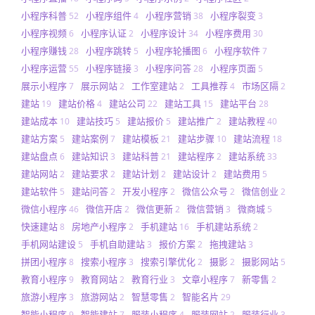
小程序科普
小程序组件
小程序营销
小程序裂变
52
4
38
3
小程序视频
小程序认证
小程序设计
小程序费用
6
2
34
30
小程序赚钱
小程序跳转
小程序轮播图
小程序软件
28
5
6
7
小程序运营
小程序链接
小程序问答
小程序页面
55
3
28
5
展示小程序
展示网站
工作室建站
工具推荐
市场区隔
7
2
2
4
2
建站
建站价格
建站公司
建站工具
建站平台
19
4
22
15
28
建站成本
建站技巧
建站报价
建站推广
建站教程
10
5
5
2
40
建站方案
建站案例
建站模板
建站步骤
建站流程
5
7
21
10
18
建站盘点
建站知识
建站科普
建站程序
建站系统
6
3
21
2
33
建站网站
建站要求
建站计划
建站设计
建站费用
2
2
2
2
5
建站软件
建站问答
开发小程序
微信公众号
微信创业
5
2
2
2
2
微信小程序
微信开店
微信更新
微信营销
微商城
46
2
2
3
5
快速建站
房地产小程序
手机建站
手机建站系统
8
2
16
2
手机网站建设
手机自助建站
报价方案
拖拽建站
5
3
2
3
拼团小程序
搜索小程序
搜索引擎优化
摄影
摄影网站
8
3
2
2
5
教育小程序
教育网站
教育行业
文章小程序
新零售
9
2
3
7
2
旅游小程序
旅游网站
智慧零售
智能名片
3
2
2
29
智能小程序
智能建站
服装小程序
服装网站
服装行业
9
7
4
2
3