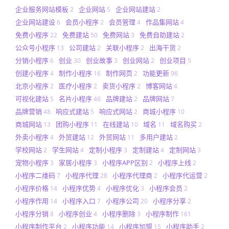
企业服务网站模板
企业网站
企业网站建站
2
5
2
企业网站建设
会员小程序
会员管理
作品集网站
6
2
4
4
免费小程序
免费建站
免费网站
免费自助建站
22
50
3
2
公众号小程序
公司建站
关联小程序
出海干货
13
2
2
2
分销小程序
创业
创业故事
创业网站
创业项目
6
30
3
2
5
创建小程序
制作小程序
制作网页
功能更新
4
16
2
96
北京小程序
医疗小程序
卖货小程序
博客网站
2
2
2
4
可视化建站
名片小程序
品牌建站
品牌网站
5
46
2
7
品牌营销
响应式建站
响应式网站
商城小程序
48
5
2
10
商城网站
团购小程序
在线建站
域名
域名购买
13
11
10
11
2
外卖小程序
外贸建站
外贸网站
多用户建站
4
12
11
2
学校网站
学生网站
定制小程序
定制建站
定制网站
2
4
3
4
3
宠物小程序
家居小程序
小程序APP区别
小程序上线
3
3
2
2
小程序二维码
小程序代理
小程序代理商
小程序代运营
7
28
2
2
小程序价格
小程序优势
小程序优化
小程序会员
14
4
3
2
小程序作用
小程序入口
小程序公司
小程序分享
14
7
20
2
小程序分销
小程序创业
小程序删除
小程序制作
8
4
3
161
小程序制作平台
小程序功能
小程序加盟
小程序助手
2
14
15
2