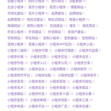
创建小程序
制作小程序
制作网页
功能更新
4
16
2
96
北京小程序
医疗小程序
卖货小程序
博客网站
2
2
2
4
可视化建站
名片小程序
品牌建站
品牌网站
5
46
2
7
品牌营销
响应式建站
响应式网站
商城小程序
48
5
2
10
商城网站
团购小程序
在线建站
域名
域名购买
13
11
10
11
2
外卖小程序
外贸建站
外贸网站
多用户建站
4
12
11
2
学校网站
学生网站
定制小程序
定制建站
定制网站
2
4
3
4
3
宠物小程序
家居小程序
小程序APP区别
小程序上线
3
3
2
2
小程序二维码
小程序代理
小程序代理商
小程序代运营
7
28
2
2
小程序价格
小程序优势
小程序优化
小程序会员
14
4
3
2
小程序作用
小程序入口
小程序公司
小程序分享
14
7
20
2
小程序分销
小程序创业
小程序删除
小程序制作
8
4
3
161
小程序制作平台
小程序功能
小程序加盟
小程序助手
2
14
15
2
小程序卖货
小程序发布
小程序变现
小程序可视化
3
9
13
2
小程序名片
小程序后台
小程序商城
小程序商店
2
3
88
5
小程序图标
小程序外包
小程序多少钱
小程序头像
2
5
12
2
小程序定制
小程序审核
小程序导航
小程序工具
10
3
2
29
小程序布局
小程序平台
小程序广告
小程序店铺
4
44
2
8