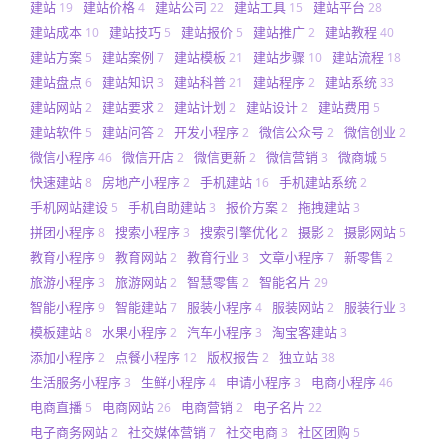
建站
建站价格
建站公司
建站工具
建站平台
19
4
22
15
28
建站成本
建站技巧
建站报价
建站推广
建站教程
10
5
5
2
40
建站方案
建站案例
建站模板
建站步骤
建站流程
5
7
21
10
18
建站盘点
建站知识
建站科普
建站程序
建站系统
6
3
21
2
33
建站网站
建站要求
建站计划
建站设计
建站费用
2
2
2
2
5
建站软件
建站问答
开发小程序
微信公众号
微信创业
5
2
2
2
2
微信小程序
微信开店
微信更新
微信营销
微商城
46
2
2
3
5
快速建站
房地产小程序
手机建站
手机建站系统
8
2
16
2
手机网站建设
手机自助建站
报价方案
拖拽建站
5
3
2
3
拼团小程序
搜索小程序
搜索引擎优化
摄影
摄影网站
8
3
2
2
5
教育小程序
教育网站
教育行业
文章小程序
新零售
9
2
3
7
2
旅游小程序
旅游网站
智慧零售
智能名片
3
2
2
29
智能小程序
智能建站
服装小程序
服装网站
服装行业
9
7
4
2
3
模板建站
水果小程序
汽车小程序
淘宝客建站
8
2
3
3
添加小程序
点餐小程序
版权报告
独立站
2
12
2
38
生活服务小程序
生鲜小程序
申请小程序
电商小程序
3
4
3
46
电商直播
电商网站
电商营销
电子名片
5
26
2
22
电子商务网站
社交媒体营销
社交电商
社区团购
2
7
3
5