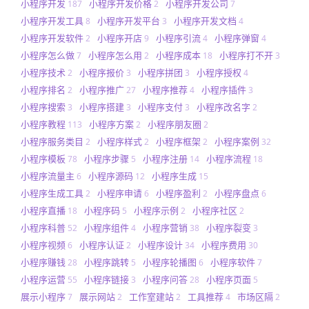
小程序开发
小程序开发价格
小程序开发公司
187
2
7
小程序开发工具
小程序开发平台
小程序开发文档
8
3
4
小程序开发软件
小程序开店
小程序引流
小程序弹窗
2
9
4
4
小程序怎么做
小程序怎么用
小程序成本
小程序打不开
7
2
18
3
小程序技术
小程序报价
小程序拼团
小程序授权
2
3
3
4
小程序排名
小程序推广
小程序推荐
小程序插件
2
27
4
3
小程序搜索
小程序搭建
小程序支付
小程序改名字
3
3
3
2
小程序教程
小程序方案
小程序朋友圈
113
2
2
小程序服务类目
小程序样式
小程序框架
小程序案例
2
2
2
32
小程序模板
小程序步骤
小程序注册
小程序流程
78
5
14
18
小程序流量主
小程序源码
小程序生成
6
12
15
小程序生成工具
小程序申请
小程序盈利
小程序盘点
2
6
2
6
小程序直播
小程序码
小程序示例
小程序社区
18
5
2
2
小程序科普
小程序组件
小程序营销
小程序裂变
52
4
38
3
小程序视频
小程序认证
小程序设计
小程序费用
6
2
34
30
小程序赚钱
小程序跳转
小程序轮播图
小程序软件
28
5
6
7
小程序运营
小程序链接
小程序问答
小程序页面
55
3
28
5
展示小程序
展示网站
工作室建站
工具推荐
市场区隔
7
2
2
4
2