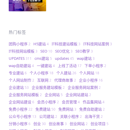
热门标签
团购小程序
H5建站
IT科技建站模板
IT科技网站案例
2
4
3
3
IT科技网站模板
SEO
SEO优化
SEO教学
3
10
3
3
UPDATES
cms建站
updates
wap建站
311
5
45
3
wap自助建站
一键建站
上线了活动
下单小程序
4
4
17
2
专业建站
个人小程序
个人建站
个人网站
6
18
26
18
个人网站制作
互联网
代理商故事
企业小程序
2
2
2
16
企业建站
企业服务建站模板
企业服务网站案例
53
2
2
企业服务网站模板
企业网站
企业网站建站
2
5
2
企业网站建设
会员小程序
会员管理
作品集网站
6
2
4
4
免费小程序
免费建站
免费网站
免费自助建站
22
50
3
2
公众号小程序
公司建站
关联小程序
出海干货
13
2
2
2
分销小程序
创业
创业故事
创业网站
创业项目
6
30
3
2
5