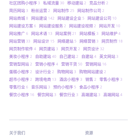
社区团购小程序
私域流量
移动建站
竞品分析
3
30
2
2
简历网站
粉丝运营
网站制作
网站制作公司
3
2
25
2
网站商城
网站建设
网站建设企业
网站建设公司
8
142
5
10
网站建设方案
网站建设服务
网站建设视频
网站开发
6
2
2
10
网站推广
网站术语
网站案例
网站模板
网站维护
6
13
21
3
4
网站营销
网站设计
网络建站
网络营销
网页制作
33
15
5
3
18
网页制作软件
网页建站
网页开发
网页设计
4
3
2
32
美妆小程序
自助建站
自己建站
自建站
英文网站
2
40
2
4
3
营销型网站
营销小程序
营销干货
营销网站
2
4
50
16
蛋糕小程序
设计行业
购物网站
购物网站建设
2
2
3
2
超市小程序
跨境电商
酒店小程序
销售
零售小程序
2
13
3
2
3
零售行业
音乐网站
预约小程序
食品小程序
6
3
5
2
餐饮小程序
餐饮网站
餐饮行业
高端建站
高端网站
16
3
3
3
4
关于我们
资源