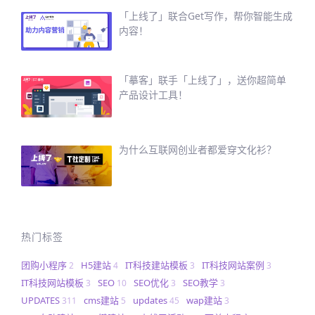
「上线了」联合Get写作，帮你智能生成
内容！
「摹客」联手「上线了」，送你超简单
产品设计工具！
为什么互联网创业者都爱穿文化衫？
热门标签
团购小程序
H5建站
IT科技建站模板
IT科技网站案例
2
4
3
3
IT科技网站模板
SEO
SEO优化
SEO教学
3
10
3
3
UPDATES
cms建站
updates
wap建站
311
5
45
3