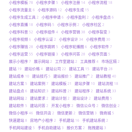
小程序模板
小程序步骤
小程序注册
小程序流程
78
5
14
18
小程序流量主
小程序源码
小程序生成
6
12
15
小程序生成工具
小程序申请
小程序盈利
小程序盘点
2
6
2
6
小程序直播
小程序码
小程序示例
小程序社区
18
5
2
2
小程序科普
小程序组件
小程序营销
小程序裂变
52
4
38
3
小程序视频
小程序认证
小程序设计
小程序费用
6
2
34
30
小程序赚钱
小程序跳转
小程序轮播图
小程序软件
28
5
6
7
小程序运营
小程序链接
小程序问答
小程序页面
55
3
28
5
展示小程序
展示网站
工作室建站
工具推荐
市场区隔
7
2
2
4
2
建站
建站价格
建站公司
建站工具
建站平台
19
4
22
15
28
建站成本
建站技巧
建站报价
建站推广
建站教程
10
5
5
2
40
建站方案
建站案例
建站模板
建站步骤
建站流程
5
7
21
10
18
建站盘点
建站知识
建站科普
建站程序
建站系统
6
3
21
2
33
建站网站
建站要求
建站计划
建站设计
建站费用
2
2
2
2
5
建站软件
建站问答
开发小程序
微信公众号
微信创业
5
2
2
2
2
微信小程序
微信开店
微信更新
微信营销
微商城
46
2
2
3
5
快速建站
房地产小程序
手机建站
手机建站系统
8
2
16
2
手机网站建设
手机自助建站
报价方案
拖拽建站
5
3
2
3