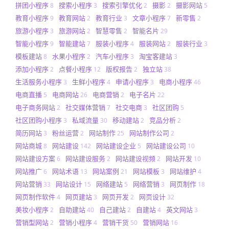
拼团小程序
搜索小程序
搜索引擎优化
摄影
摄影网站
8
3
2
2
5
教育小程序
教育网站
教育行业
文章小程序
新零售
9
2
3
7
2
旅游小程序
旅游网站
智慧零售
智能名片
3
2
2
29
智能小程序
智能建站
服装小程序
服装网站
服装行业
9
7
4
2
3
模板建站
水果小程序
汽车小程序
淘宝客建站
8
2
3
3
添加小程序
点餐小程序
版权报告
独立站
2
12
2
38
生活服务小程序
生鲜小程序
申请小程序
电商小程序
3
4
3
46
电商直播
电商网站
电商营销
电子名片
5
26
2
22
电子商务网站
社交媒体营销
社交电商
社区团购
2
7
3
5
社区团购小程序
私域流量
移动建站
竞品分析
3
30
2
2
简历网站
粉丝运营
网站制作
网站制作公司
3
2
25
2
网站商城
网站建设
网站建设企业
网站建设公司
8
142
5
10
网站建设方案
网站建设服务
网站建设视频
网站开发
6
2
2
10
网站推广
网站术语
网站案例
网站模板
网站维护
6
13
21
3
4
网站营销
网站设计
网络建站
网络营销
网页制作
33
15
5
3
18
网页制作软件
网页建站
网页开发
网页设计
4
3
2
32
美妆小程序
自助建站
自己建站
自建站
英文网站
2
40
2
4
3
营销型网站
营销小程序
营销干货
营销网站
2
4
50
16