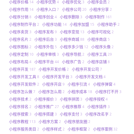
小程序价格
小程序优势
小程序优化
小程序会员
14
4
3
2
小程序作用
小程序入口
小程序公司
小程序分享
14
7
20
2
小程序分销
小程序创业
小程序删除
小程序制作
8
4
3
161
小程序制作平台
小程序功能
小程序加盟
小程序助手
2
14
15
2
小程序卖货
小程序发布
小程序变现
小程序可视化
3
9
13
2
小程序名片
小程序后台
小程序商城
小程序商店
2
3
88
5
小程序图标
小程序外包
小程序多少钱
小程序头像
2
5
12
2
小程序定制
小程序审核
小程序导航
小程序工具
10
3
2
29
小程序布局
小程序平台
小程序广告
小程序店铺
4
44
2
8
小程序开发
小程序开发价格
小程序开发公司
187
2
7
小程序开发工具
小程序开发平台
小程序开发文档
8
3
4
小程序开发软件
小程序开店
小程序引流
小程序弹窗
2
9
4
4
小程序怎么做
小程序怎么用
小程序成本
小程序打不开
7
2
18
3
小程序技术
小程序报价
小程序拼团
小程序授权
2
3
3
4
小程序排名
小程序推广
小程序推荐
小程序插件
2
27
4
3
小程序搜索
小程序搭建
小程序支付
小程序改名字
3
3
3
2
小程序教程
小程序方案
小程序朋友圈
113
2
2
小程序服务类目
小程序样式
小程序框架
小程序案例
2
2
2
32