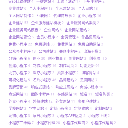
wap自助建站
一键建站
上线了活动
下单小程序
4
4
17
2
专业建站
个人小程序
个人建站
个人网站
6
18
26
18
个人网站制作
互联网
代理商故事
企业小程序
2
2
2
16
企业建站
企业服务建站模板
企业服务网站案例
53
2
2
企业服务网站模板
企业网站
企业网站建站
2
5
2
企业网站建设
会员小程序
会员管理
作品集网站
6
2
4
4
免费小程序
免费建站
免费网站
免费自助建站
22
50
3
2
公众号小程序
公司建站
关联小程序
出海干货
13
2
2
2
分销小程序
创业
创业故事
创业网站
创业项目
6
30
3
2
5
创建小程序
制作小程序
制作网页
功能更新
4
16
2
96
北京小程序
医疗小程序
卖货小程序
博客网站
2
2
2
4
可视化建站
名片小程序
品牌建站
品牌网站
5
46
2
7
品牌营销
响应式建站
响应式网站
商城小程序
48
5
2
10
商城网站
团购小程序
在线建站
域名
域名购买
13
11
10
11
2
外卖小程序
外贸建站
外贸网站
多用户建站
4
12
11
2
学校网站
学生网站
定制小程序
定制建站
定制网站
2
4
3
4
3
宠物小程序
家居小程序
小程序APP区别
小程序上线
3
3
2
2
小程序二维码
小程序代理
小程序代理商
小程序代运营
7
28
2
2