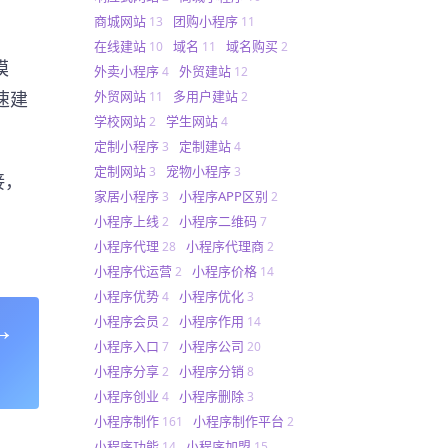
商城网站
团购小程序
13
11
在线建站
域名
域名购买
10
11
2
模
外卖小程序
外贸建站
4
12
外贸网站
多用户建站
速建
11
2
学校网站
学生网站
2
4
定制小程序
定制建站
3
4
定制网站
宠物小程序
3
3
接，
家居小程序
小程序APP区别
3
2
小程序上线
小程序二维码
2
7
小程序代理
小程序代理商
28
2
小程序代运营
小程序价格
2
14
小程序优势
小程序优化
4
3
→
小程序会员
小程序作用
2
14
小程序入口
小程序公司
7
20
小程序分享
小程序分销
2
8
小程序创业
小程序删除
4
3
小程序制作
小程序制作平台
161
2
小程序功能
小程序加盟
14
15