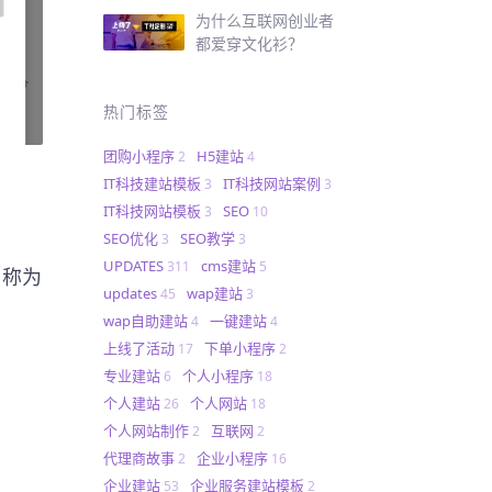
为什么互联网创业者
都爱穿文化衫？
热门标签
团购小程序
H5建站
2
4
IT科技建站模板
IT科技网站案例
3
3
IT科技网站模板
SEO
3
10
SEO优化
SEO教学
3
3
UPDATES
cms建站
311
5
名称为
updates
wap建站
45
3
wap自助建站
一键建站
4
4
上线了活动
下单小程序
17
2
专业建站
个人小程序
6
18
个人建站
个人网站
26
18
个人网站制作
互联网
2
2
代理商故事
企业小程序
2
16
企业建站
企业服务建站模板
53
2