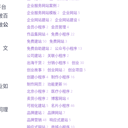
企业服务网站案例
2
平台
企业服务网站模板
企业网站
2
5
被百
企业网站建站
企业网站建设
2
6
做
公
会员小程序
会员管理
2
4
作品集网站
免费小程序
4
22
免费建站
免费网站
50
3
，文
免费自助建站
公众号小程序
2
13
公司建站
关联小程序
2
2
出海干货
分销小程序
创业
2
6
30
创业故事
创业网站
创业项目
3
2
5
创建小程序
制作小程序
4
16
制作网页
功能更新
2
96
业如
北京小程序
医疗小程序
2
2
。
卖货小程序
博客网站
2
4
可视化建站
名片小程序
5
46
同理
品牌建站
品牌网站
2
7
品牌营销
响应式建站
48
5
响应式网站
商城小程序
2
10