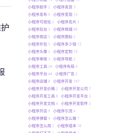
小程序助手
小程序卖货
2
3
小程序发布
小程序变现
9
13
小程序可视化
小程序名片
2
2
维护
小程序后台
小程序商城
3
88
小程序商店
小程序图标
5
2
小程序外包
小程序多少钱
5
12
小程序头像
小程序定制
2
10
小程序审核
小程序导航
3
2
小程序工具
小程序布局
29
4
服
小程序平台
小程序广告
44
2
小程序店铺
小程序开发
8
187
小程序开发价格
小程序开发公司
2
7
小程序开发工具
小程序开发平台
8
3
小程序开发文档
小程序开发软件
4
2
小程序开店
小程序引流
9
4
小程序弹窗
小程序怎么做
4
7
小程序怎么用
小程序成本
2
18
小程序打不开
小程序技术