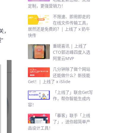
定制，更强营销力！
不限速、即用即走的
在线文件传输工具，
居然还是免费的？| 上线了 x 奶牛
相关，
快传
”
重磅喜讯 | 上线了
CTO郭达峰四度入选
阿里云MVP
几分钟除了做个网站
还能做什么？新技能
Get！| 上线了 x iSlide
「上线了」联合Get写
作，帮你智能生成内
容！
「摹客」联手「上线
了」，送你超简单产
品设计工具！