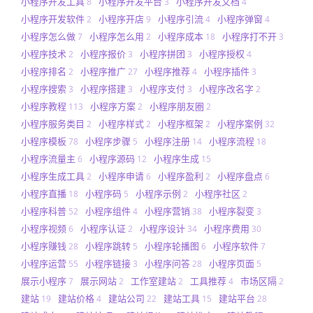
小程序开发工具
小程序开发平台
小程序开发文档
8
3
4
小程序开发软件
小程序开店
小程序引流
小程序弹窗
2
9
4
4
小程序怎么做
小程序怎么用
小程序成本
小程序打不开
7
2
18
3
小程序技术
小程序报价
小程序拼团
小程序授权
2
3
3
4
小程序排名
小程序推广
小程序推荐
小程序插件
2
27
4
3
小程序搜索
小程序搭建
小程序支付
小程序改名字
3
3
3
2
小程序教程
小程序方案
小程序朋友圈
113
2
2
小程序服务类目
小程序样式
小程序框架
小程序案例
2
2
2
32
小程序模板
小程序步骤
小程序注册
小程序流程
78
5
14
18
小程序流量主
小程序源码
小程序生成
6
12
15
小程序生成工具
小程序申请
小程序盈利
小程序盘点
2
6
2
6
小程序直播
小程序码
小程序示例
小程序社区
18
5
2
2
小程序科普
小程序组件
小程序营销
小程序裂变
52
4
38
3
小程序视频
小程序认证
小程序设计
小程序费用
6
2
34
30
小程序赚钱
小程序跳转
小程序轮播图
小程序软件
28
5
6
7
小程序运营
小程序链接
小程序问答
小程序页面
55
3
28
5
展示小程序
展示网站
工作室建站
工具推荐
市场区隔
7
2
2
4
2
建站
建站价格
建站公司
建站工具
建站平台
19
4
22
15
28