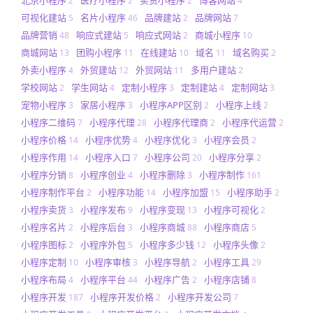
2
2
2
4
可视化建站
名片小程序
品牌建站
品牌网站
5
46
2
7
品牌营销
响应式建站
响应式网站
商城小程序
48
5
2
10
商城网站
团购小程序
在线建站
域名
域名购买
13
11
10
11
2
外卖小程序
外贸建站
外贸网站
多用户建站
4
12
11
2
学校网站
学生网站
定制小程序
定制建站
定制网站
2
4
3
4
3
宠物小程序
家居小程序
小程序APP区别
小程序上线
3
3
2
2
小程序二维码
小程序代理
小程序代理商
小程序代运营
7
28
2
2
小程序价格
小程序优势
小程序优化
小程序会员
14
4
3
2
小程序作用
小程序入口
小程序公司
小程序分享
14
7
20
2
小程序分销
小程序创业
小程序删除
小程序制作
8
4
3
161
小程序制作平台
小程序功能
小程序加盟
小程序助手
2
14
15
2
小程序卖货
小程序发布
小程序变现
小程序可视化
3
9
13
2
小程序名片
小程序后台
小程序商城
小程序商店
2
3
88
5
小程序图标
小程序外包
小程序多少钱
小程序头像
2
5
12
2
小程序定制
小程序审核
小程序导航
小程序工具
10
3
2
29
小程序布局
小程序平台
小程序广告
小程序店铺
4
44
2
8
小程序开发
小程序开发价格
小程序开发公司
187
2
7