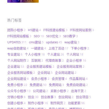
热门标签
团购小程序
H5建站
IT科技建站模板
IT科技网站案例
2
4
3
3
IT科技网站模板
SEO
SEO优化
SEO教学
3
10
3
3
UPDATES
cms建站
updates
wap建站
311
5
45
3
wap自助建站
一键建站
上线了活动
下单小程序
4
4
17
2
专业建站
个人小程序
个人建站
个人网站
6
18
26
18
个人网站制作
互联网
代理商故事
企业小程序
2
2
2
16
企业建站
企业服务建站模板
企业服务网站案例
53
2
2
企业服务网站模板
企业网站
企业网站建站
2
5
2
企业网站建设
会员小程序
会员管理
作品集网站
6
2
4
4
免费小程序
免费建站
免费网站
免费自助建站
22
50
3
2
公众号小程序
公司建站
关联小程序
出海干货
13
2
2
2
分销小程序
创业
创业故事
创业网站
创业项目
6
30
3
2
5
创建小程序
制作小程序
制作网页
功能更新
4
16
2
96
北京小程序
医疗小程序
卖货小程序
博客网站