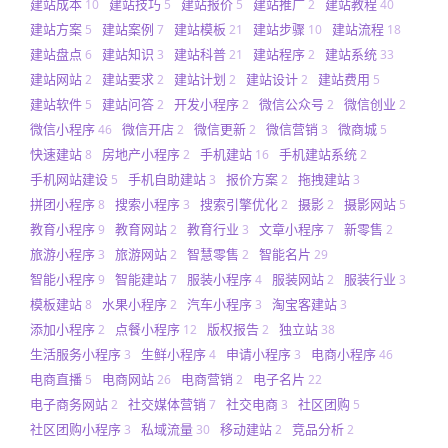
建站成本
建站技巧
建站报价
建站推广
建站教程
10
5
5
2
40
建站方案
建站案例
建站模板
建站步骤
建站流程
5
7
21
10
18
建站盘点
建站知识
建站科普
建站程序
建站系统
6
3
21
2
33
建站网站
建站要求
建站计划
建站设计
建站费用
2
2
2
2
5
建站软件
建站问答
开发小程序
微信公众号
微信创业
5
2
2
2
2
微信小程序
微信开店
微信更新
微信营销
微商城
46
2
2
3
5
快速建站
房地产小程序
手机建站
手机建站系统
8
2
16
2
手机网站建设
手机自助建站
报价方案
拖拽建站
5
3
2
3
拼团小程序
搜索小程序
搜索引擎优化
摄影
摄影网站
8
3
2
2
5
教育小程序
教育网站
教育行业
文章小程序
新零售
9
2
3
7
2
旅游小程序
旅游网站
智慧零售
智能名片
3
2
2
29
智能小程序
智能建站
服装小程序
服装网站
服装行业
9
7
4
2
3
模板建站
水果小程序
汽车小程序
淘宝客建站
8
2
3
3
添加小程序
点餐小程序
版权报告
独立站
2
12
2
38
生活服务小程序
生鲜小程序
申请小程序
电商小程序
3
4
3
46
电商直播
电商网站
电商营销
电子名片
5
26
2
22
电子商务网站
社交媒体营销
社交电商
社区团购
2
7
3
5
社区团购小程序
私域流量
移动建站
竞品分析
3
30
2
2