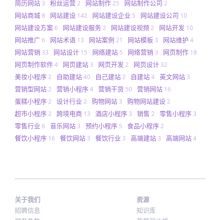
简历网站
粉丝运营
网站制作
网站制作公司
3
2
25
2
网站商城
网站建设
网站建设企业
网站建设公司
8
142
5
10
网站建设方案
网站建设服务
网站建设视频
网站开发
6
2
2
10
网站推广
网站术语
网站案例
网站模板
网站维护
6
13
21
3
4
网站营销
网站设计
网络建站
网络营销
网页制作
33
15
5
3
18
网页制作软件
网页建站
网页开发
网页设计
4
3
2
32
美妆小程序
自助建站
自己建站
自建站
英文网站
2
40
2
4
3
营销型网站
营销小程序
营销干货
营销网站
2
4
50
16
蛋糕小程序
设计行业
购物网站
购物网站建设
2
2
3
2
超市小程序
跨境电商
酒店小程序
销售
零售小程序
2
13
3
2
3
零售行业
音乐网站
预约小程序
食品小程序
6
3
5
2
餐饮小程序
餐饮网站
餐饮行业
高端建站
高端网站
16
3
3
3
4
关于我们
资源
招聘信息
知识库