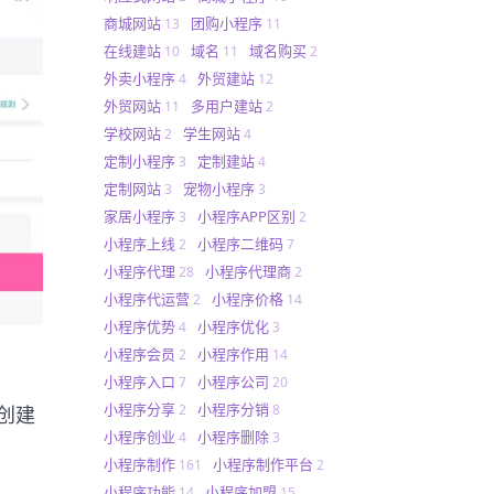
商城网站
团购小程序
13
11
在线建站
域名
域名购买
10
11
2
外卖小程序
外贸建站
4
12
外贸网站
多用户建站
11
2
学校网站
学生网站
2
4
定制小程序
定制建站
3
4
定制网站
宠物小程序
3
3
家居小程序
小程序APP区别
3
2
小程序上线
小程序二维码
2
7
小程序代理
小程序代理商
28
2
小程序代运营
小程序价格
2
14
小程序优势
小程序优化
4
3
小程序会员
小程序作用
2
14
小程序入口
小程序公司
7
20
小程序分享
小程序分销
2
8
创建
小程序创业
小程序删除
4
3
小程序制作
小程序制作平台
161
2
小程序功能
小程序加盟
14
15