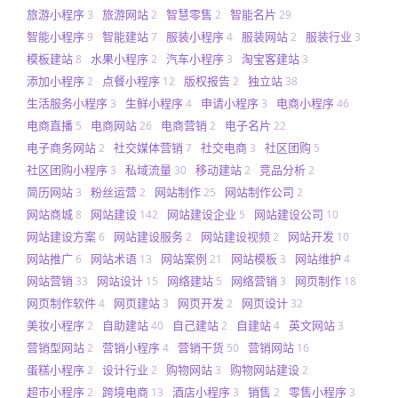
旅游小程序
旅游网站
智慧零售
智能名片
3
2
2
29
智能小程序
智能建站
服装小程序
服装网站
服装行业
9
7
4
2
3
模板建站
水果小程序
汽车小程序
淘宝客建站
8
2
3
3
添加小程序
点餐小程序
版权报告
独立站
2
12
2
38
生活服务小程序
生鲜小程序
申请小程序
电商小程序
3
4
3
46
电商直播
电商网站
电商营销
电子名片
5
26
2
22
电子商务网站
社交媒体营销
社交电商
社区团购
2
7
3
5
社区团购小程序
私域流量
移动建站
竞品分析
3
30
2
2
简历网站
粉丝运营
网站制作
网站制作公司
3
2
25
2
网站商城
网站建设
网站建设企业
网站建设公司
8
142
5
10
网站建设方案
网站建设服务
网站建设视频
网站开发
6
2
2
10
网站推广
网站术语
网站案例
网站模板
网站维护
6
13
21
3
4
网站营销
网站设计
网络建站
网络营销
网页制作
33
15
5
3
18
网页制作软件
网页建站
网页开发
网页设计
4
3
2
32
美妆小程序
自助建站
自己建站
自建站
英文网站
2
40
2
4
3
营销型网站
营销小程序
营销干货
营销网站
2
4
50
16
蛋糕小程序
设计行业
购物网站
购物网站建设
2
2
3
2
超市小程序
跨境电商
酒店小程序
销售
零售小程序
2
13
3
2
3