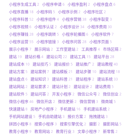
小程序生成工具
小程序申请
小程序盈利
小程序盘点
2
6
2
6
小程序直播
小程序码
小程序示例
小程序社区
18
5
2
2
小程序科普
小程序组件
小程序营销
小程序裂变
52
4
38
3
小程序视频
小程序认证
小程序设计
小程序费用
6
2
34
30
小程序赚钱
小程序跳转
小程序轮播图
小程序软件
28
5
6
7
小程序运营
小程序链接
小程序问答
小程序页面
55
3
28
5
展示小程序
展示网站
工作室建站
工具推荐
市场区隔
7
2
2
4
2
建站
建站价格
建站公司
建站工具
建站平台
19
4
22
15
28
建站成本
建站技巧
建站报价
建站推广
建站教程
10
5
5
2
40
建站方案
建站案例
建站模板
建站步骤
建站流程
5
7
21
10
18
建站盘点
建站知识
建站科普
建站程序
建站系统
6
3
21
2
33
建站网站
建站要求
建站计划
建站设计
建站费用
2
2
2
2
5
建站软件
建站问答
开发小程序
微信公众号
微信创业
5
2
2
2
2
微信小程序
微信开店
微信更新
微信营销
微商城
46
2
2
3
5
快速建站
房地产小程序
手机建站
手机建站系统
8
2
16
2
手机网站建设
手机自助建站
报价方案
拖拽建站
5
3
2
3
拼团小程序
搜索小程序
搜索引擎优化
摄影
摄影网站
8
3
2
2
5
教育小程序
教育网站
教育行业
文章小程序
新零售
9
2
3
7
2