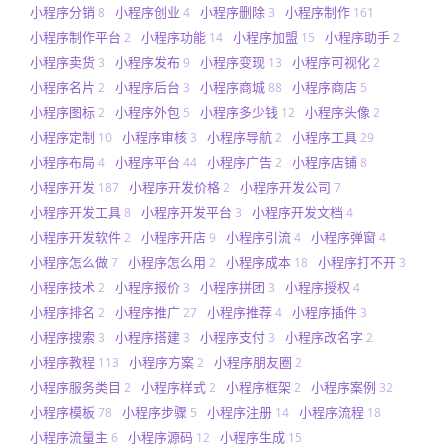
小程序分销
小程序创业
小程序删除
小程序制作
8
4
3
161
小程序制作平台
小程序功能
小程序加盟
小程序助手
2
14
15
2
小程序卖货
小程序发布
小程序变现
小程序可视化
3
9
13
2
小程序名片
小程序后台
小程序商城
小程序商店
2
3
88
5
小程序图标
小程序外包
小程序多少钱
小程序头像
2
5
12
2
小程序定制
小程序审核
小程序导航
小程序工具
10
3
2
29
小程序布局
小程序平台
小程序广告
小程序店铺
4
44
2
8
小程序开发
小程序开发价格
小程序开发公司
187
2
7
小程序开发工具
小程序开发平台
小程序开发文档
8
3
4
小程序开发软件
小程序开店
小程序引流
小程序弹窗
2
9
4
4
小程序怎么做
小程序怎么用
小程序成本
小程序打不开
7
2
18
3
小程序技术
小程序报价
小程序拼团
小程序授权
2
3
3
4
小程序排名
小程序推广
小程序推荐
小程序插件
2
27
4
3
小程序搜索
小程序搭建
小程序支付
小程序改名字
3
3
3
2
小程序教程
小程序方案
小程序朋友圈
113
2
2
小程序服务类目
小程序样式
小程序框架
小程序案例
2
2
2
32
小程序模板
小程序步骤
小程序注册
小程序流程
78
5
14
18
小程序流量主
小程序源码
小程序生成
6
12
15