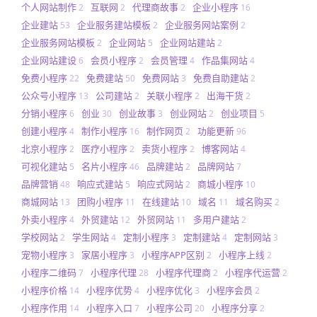
个人网站制作
互联网
代理商故事
企业小程序
2
2
2
16
企业建站
企业服务建站模板
企业服务网站案例
53
2
2
企业服务网站模板
企业网站
企业网站建站
2
5
2
企业网站建设
会员小程序
会员管理
作品集网站
6
2
4
4
免费小程序
免费建站
免费网站
免费自助建站
22
50
3
2
公众号小程序
公司建站
关联小程序
出海干货
13
2
2
2
分销小程序
创业
创业故事
创业网站
创业项目
6
30
3
2
5
创建小程序
制作小程序
制作网页
功能更新
4
16
2
96
北京小程序
医疗小程序
卖货小程序
博客网站
2
2
2
4
可视化建站
名片小程序
品牌建站
品牌网站
5
46
2
7
品牌营销
响应式建站
响应式网站
商城小程序
48
5
2
10
商城网站
团购小程序
在线建站
域名
域名购买
13
11
10
11
2
外卖小程序
外贸建站
外贸网站
多用户建站
4
12
11
2
学校网站
学生网站
定制小程序
定制建站
定制网站
2
4
3
4
3
宠物小程序
家居小程序
小程序APP区别
小程序上线
3
3
2
2
小程序二维码
小程序代理
小程序代理商
小程序代运营
7
28
2
2
小程序价格
小程序优势
小程序优化
小程序会员
14
4
3
2
小程序作用
小程序入口
小程序公司
小程序分享
14
7
20
2