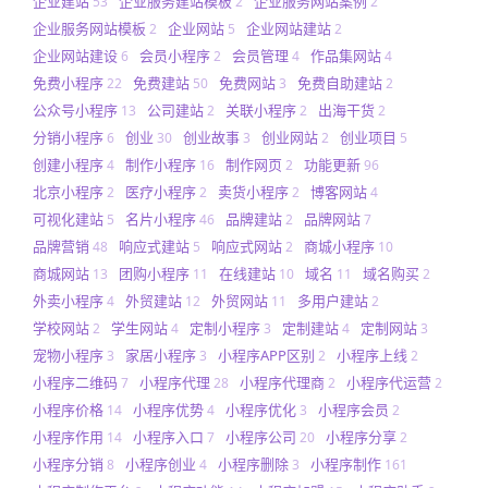
企业建站
企业服务建站模板
企业服务网站案例
53
2
2
企业服务网站模板
企业网站
企业网站建站
2
5
2
企业网站建设
会员小程序
会员管理
作品集网站
6
2
4
4
免费小程序
免费建站
免费网站
免费自助建站
22
50
3
2
公众号小程序
公司建站
关联小程序
出海干货
13
2
2
2
分销小程序
创业
创业故事
创业网站
创业项目
6
30
3
2
5
创建小程序
制作小程序
制作网页
功能更新
4
16
2
96
北京小程序
医疗小程序
卖货小程序
博客网站
2
2
2
4
可视化建站
名片小程序
品牌建站
品牌网站
5
46
2
7
品牌营销
响应式建站
响应式网站
商城小程序
48
5
2
10
商城网站
团购小程序
在线建站
域名
域名购买
13
11
10
11
2
外卖小程序
外贸建站
外贸网站
多用户建站
4
12
11
2
学校网站
学生网站
定制小程序
定制建站
定制网站
2
4
3
4
3
宠物小程序
家居小程序
小程序APP区别
小程序上线
3
3
2
2
小程序二维码
小程序代理
小程序代理商
小程序代运营
7
28
2
2
小程序价格
小程序优势
小程序优化
小程序会员
14
4
3
2
小程序作用
小程序入口
小程序公司
小程序分享
14
7
20
2
小程序分销
小程序创业
小程序删除
小程序制作
8
4
3
161