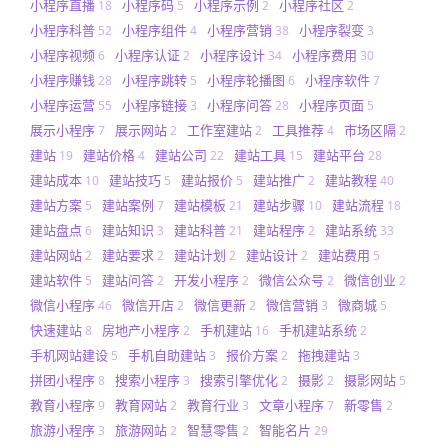
小程序直播
小程序码
小程序示例
小程序社区
18
5
2
2
小程序科普
小程序组件
小程序营销
小程序裂变
52
4
38
3
小程序视频
小程序认证
小程序设计
小程序费用
6
2
34
30
小程序赚钱
小程序跳转
小程序轮播图
小程序软件
28
5
6
7
小程序运营
小程序链接
小程序问答
小程序页面
55
3
28
5
展示小程序
展示网站
工作室建站
工具推荐
市场区隔
7
2
2
4
2
建站
建站价格
建站公司
建站工具
建站平台
19
4
22
15
28
建站成本
建站技巧
建站报价
建站推广
建站教程
10
5
5
2
40
建站方案
建站案例
建站模板
建站步骤
建站流程
5
7
21
10
18
建站盘点
建站知识
建站科普
建站程序
建站系统
6
3
21
2
33
建站网站
建站要求
建站计划
建站设计
建站费用
2
2
2
2
5
建站软件
建站问答
开发小程序
微信公众号
微信创业
5
2
2
2
2
微信小程序
微信开店
微信更新
微信营销
微商城
46
2
2
3
5
快速建站
房地产小程序
手机建站
手机建站系统
8
2
16
2
手机网站建设
手机自助建站
报价方案
拖拽建站
5
3
2
3
拼团小程序
搜索小程序
搜索引擎优化
摄影
摄影网站
8
3
2
2
5
教育小程序
教育网站
教育行业
文章小程序
新零售
9
2
3
7
2
旅游小程序
旅游网站
智慧零售
智能名片
3
2
2
29