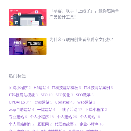
「摹客」联手「上线了」，送你超简单
产品设计工具！
为什么互联网创业者都爱穿文化衫？
热门标签
团购小程序
H5建站
IT科技建站模板
IT科技网站案例
2
4
3
3
IT科技网站模板
SEO
SEO优化
SEO教学
3
10
3
3
UPDATES
cms建站
updates
wap建站
311
5
45
3
wap自助建站
一键建站
上线了活动
下单小程序
4
4
17
2
专业建站
个人小程序
个人建站
个人网站
6
18
26
18
个人网站制作
互联网
代理商故事
企业小程序
2
2
2
16