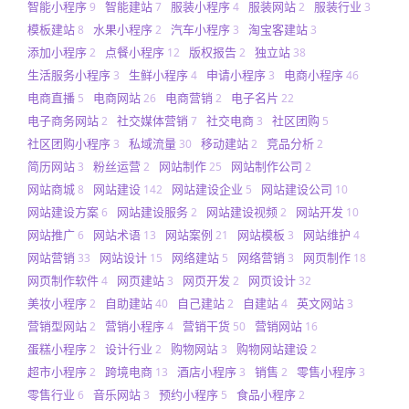
智能小程序
智能建站
服装小程序
服装网站
服装行业
9
7
4
2
3
模板建站
水果小程序
汽车小程序
淘宝客建站
8
2
3
3
添加小程序
点餐小程序
版权报告
独立站
2
12
2
38
生活服务小程序
生鲜小程序
申请小程序
电商小程序
3
4
3
46
电商直播
电商网站
电商营销
电子名片
5
26
2
22
电子商务网站
社交媒体营销
社交电商
社区团购
2
7
3
5
社区团购小程序
私域流量
移动建站
竞品分析
3
30
2
2
简历网站
粉丝运营
网站制作
网站制作公司
3
2
25
2
网站商城
网站建设
网站建设企业
网站建设公司
8
142
5
10
网站建设方案
网站建设服务
网站建设视频
网站开发
6
2
2
10
网站推广
网站术语
网站案例
网站模板
网站维护
6
13
21
3
4
网站营销
网站设计
网络建站
网络营销
网页制作
33
15
5
3
18
网页制作软件
网页建站
网页开发
网页设计
4
3
2
32
美妆小程序
自助建站
自己建站
自建站
英文网站
2
40
2
4
3
营销型网站
营销小程序
营销干货
营销网站
2
4
50
16
蛋糕小程序
设计行业
购物网站
购物网站建设
2
2
3
2
超市小程序
跨境电商
酒店小程序
销售
零售小程序
2
13
3
2
3
零售行业
音乐网站
预约小程序
食品小程序
6
3
5
2