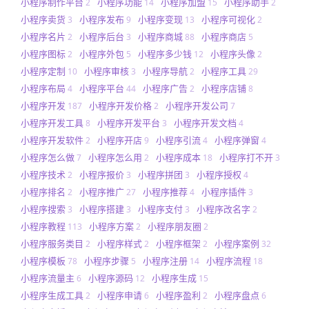
小程序制作平台
小程序功能
小程序加盟
小程序助手
2
14
15
2
小程序卖货
小程序发布
小程序变现
小程序可视化
3
9
13
2
小程序名片
小程序后台
小程序商城
小程序商店
2
3
88
5
小程序图标
小程序外包
小程序多少钱
小程序头像
2
5
12
2
小程序定制
小程序审核
小程序导航
小程序工具
10
3
2
29
小程序布局
小程序平台
小程序广告
小程序店铺
4
44
2
8
小程序开发
小程序开发价格
小程序开发公司
187
2
7
小程序开发工具
小程序开发平台
小程序开发文档
8
3
4
小程序开发软件
小程序开店
小程序引流
小程序弹窗
2
9
4
4
小程序怎么做
小程序怎么用
小程序成本
小程序打不开
7
2
18
3
小程序技术
小程序报价
小程序拼团
小程序授权
2
3
3
4
小程序排名
小程序推广
小程序推荐
小程序插件
2
27
4
3
小程序搜索
小程序搭建
小程序支付
小程序改名字
3
3
3
2
小程序教程
小程序方案
小程序朋友圈
113
2
2
小程序服务类目
小程序样式
小程序框架
小程序案例
2
2
2
32
小程序模板
小程序步骤
小程序注册
小程序流程
78
5
14
18
小程序流量主
小程序源码
小程序生成
6
12
15
小程序生成工具
小程序申请
小程序盈利
小程序盘点
2
6
2
6