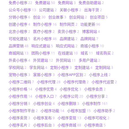
免费小程序
免费建站
免费网站
免费自助建站
22
50
3
2
公众号小程序
公司建站
关联小程序
出海干货
13
2
2
2
分销小程序
创业
创业故事
创业网站
创业项目
6
30
3
2
5
创建小程序
制作小程序
制作网页
功能更新
4
16
2
96
北京小程序
医疗小程序
卖货小程序
博客网站
2
2
2
4
可视化建站
名片小程序
品牌建站
品牌网站
5
46
2
7
品牌营销
响应式建站
响应式网站
商城小程序
48
5
2
10
商城网站
团购小程序
在线建站
域名
域名购买
13
11
10
11
2
外卖小程序
外贸建站
外贸网站
多用户建站
4
12
11
2
学校网站
学生网站
定制小程序
定制建站
定制网站
2
4
3
4
3
宠物小程序
家居小程序
小程序APP区别
小程序上线
3
3
2
2
小程序二维码
小程序代理
小程序代理商
小程序代运营
7
28
2
2
小程序价格
小程序优势
小程序优化
小程序会员
14
4
3
2
小程序作用
小程序入口
小程序公司
小程序分享
14
7
20
2
小程序分销
小程序创业
小程序删除
小程序制作
8
4
3
161
小程序制作平台
小程序功能
小程序加盟
小程序助手
2
14
15
2
小程序卖货
小程序发布
小程序变现
小程序可视化
3
9
13
2
小程序名片
小程序后台
小程序商城
小程序商店
2
3
88
5