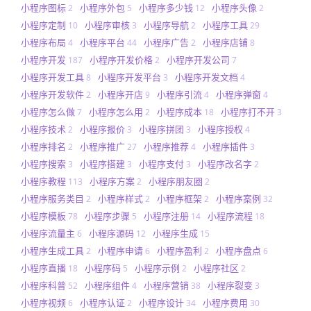
小程序图标
小程序外包
小程序多少钱
小程序头像
2
5
12
2
小程序定制
小程序审核
小程序导航
小程序工具
10
3
2
29
小程序布局
小程序平台
小程序广告
小程序店铺
4
44
2
8
小程序开发
小程序开发价格
小程序开发公司
187
2
7
小程序开发工具
小程序开发平台
小程序开发文档
8
3
4
小程序开发软件
小程序开店
小程序引流
小程序弹窗
2
9
4
4
小程序怎么做
小程序怎么用
小程序成本
小程序打不开
7
2
18
3
小程序技术
小程序报价
小程序拼团
小程序授权
2
3
3
4
小程序排名
小程序推广
小程序推荐
小程序插件
2
27
4
3
小程序搜索
小程序搭建
小程序支付
小程序改名字
3
3
3
2
小程序教程
小程序方案
小程序朋友圈
113
2
2
小程序服务类目
小程序样式
小程序框架
小程序案例
2
2
2
32
小程序模板
小程序步骤
小程序注册
小程序流程
78
5
14
18
小程序流量主
小程序源码
小程序生成
6
12
15
小程序生成工具
小程序申请
小程序盈利
小程序盘点
2
6
2
6
小程序直播
小程序码
小程序示例
小程序社区
18
5
2
2
小程序科普
小程序组件
小程序营销
小程序裂变
52
4
38
3
小程序视频
小程序认证
小程序设计
小程序费用
6
2
34
30