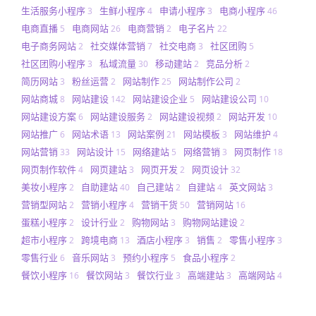
生活服务小程序
生鲜小程序
申请小程序
电商小程序
3
4
3
46
电商直播
电商网站
电商营销
电子名片
5
26
2
22
电子商务网站
社交媒体营销
社交电商
社区团购
2
7
3
5
社区团购小程序
私域流量
移动建站
竞品分析
3
30
2
2
简历网站
粉丝运营
网站制作
网站制作公司
3
2
25
2
网站商城
网站建设
网站建设企业
网站建设公司
8
142
5
10
网站建设方案
网站建设服务
网站建设视频
网站开发
6
2
2
10
网站推广
网站术语
网站案例
网站模板
网站维护
6
13
21
3
4
网站营销
网站设计
网络建站
网络营销
网页制作
33
15
5
3
18
网页制作软件
网页建站
网页开发
网页设计
4
3
2
32
美妆小程序
自助建站
自己建站
自建站
英文网站
2
40
2
4
3
营销型网站
营销小程序
营销干货
营销网站
2
4
50
16
蛋糕小程序
设计行业
购物网站
购物网站建设
2
2
3
2
超市小程序
跨境电商
酒店小程序
销售
零售小程序
2
13
3
2
3
零售行业
音乐网站
预约小程序
食品小程序
6
3
5
2
餐饮小程序
餐饮网站
餐饮行业
高端建站
高端网站
16
3
3
3
4