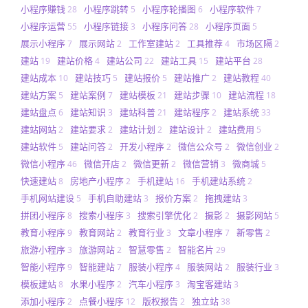
小程序赚钱
小程序跳转
小程序轮播图
小程序软件
28
5
6
7
小程序运营
小程序链接
小程序问答
小程序页面
55
3
28
5
展示小程序
展示网站
工作室建站
工具推荐
市场区隔
7
2
2
4
2
建站
建站价格
建站公司
建站工具
建站平台
19
4
22
15
28
建站成本
建站技巧
建站报价
建站推广
建站教程
10
5
5
2
40
建站方案
建站案例
建站模板
建站步骤
建站流程
5
7
21
10
18
建站盘点
建站知识
建站科普
建站程序
建站系统
6
3
21
2
33
建站网站
建站要求
建站计划
建站设计
建站费用
2
2
2
2
5
建站软件
建站问答
开发小程序
微信公众号
微信创业
5
2
2
2
2
微信小程序
微信开店
微信更新
微信营销
微商城
46
2
2
3
5
快速建站
房地产小程序
手机建站
手机建站系统
8
2
16
2
手机网站建设
手机自助建站
报价方案
拖拽建站
5
3
2
3
拼团小程序
搜索小程序
搜索引擎优化
摄影
摄影网站
8
3
2
2
5
教育小程序
教育网站
教育行业
文章小程序
新零售
9
2
3
7
2
旅游小程序
旅游网站
智慧零售
智能名片
3
2
2
29
智能小程序
智能建站
服装小程序
服装网站
服装行业
9
7
4
2
3
模板建站
水果小程序
汽车小程序
淘宝客建站
8
2
3
3
添加小程序
点餐小程序
版权报告
独立站
2
12
2
38