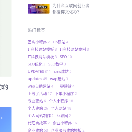
为什么互联网创业者
都爱穿文化衫？
热门标签
团购小程序
H5建站
2
4
IT科技建站模板
IT科技网站案例
3
3
IT科技网站模板
SEO
3
10
SEO优化
SEO教学
3
3
UPDATES
cms建站
311
5
updates
wap建站
45
3
你的
wap自助建站
一键建站
4
4
上线了活动
下单小程序
17
2
专业建站
个人小程序
6
18
个人建站
个人网站
26
18
→
个人网站制作
互联网
2
2
代理商故事
企业小程序
2
16
企业建站
企业服务建站模板
53
2