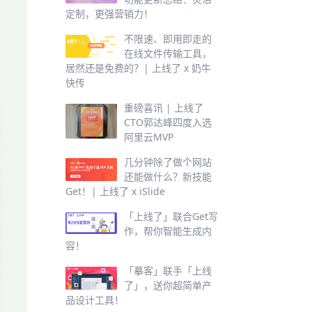
定制，更强营销力！
不限速、即用即走的
在线文件传输工具，
居然还是免费的？| 上线了 x 奶牛
快传
重磅喜讯 | 上线了
CTO郭达峰四度入选
阿里云MVP
几分钟除了做个网站
还能做什么？新技能
Get！| 上线了 x iSlide
「上线了」联合Get写
作，帮你智能生成内
容！
「摹客」联手「上线
了」，送你超简单产
品设计工具！