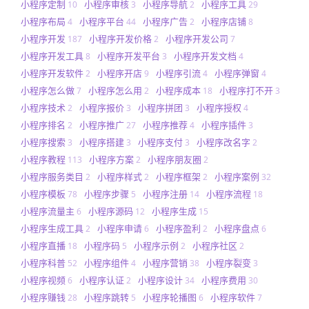
小程序定制
小程序审核
小程序导航
小程序工具
10
3
2
29
小程序布局
小程序平台
小程序广告
小程序店铺
4
44
2
8
小程序开发
小程序开发价格
小程序开发公司
187
2
7
小程序开发工具
小程序开发平台
小程序开发文档
8
3
4
小程序开发软件
小程序开店
小程序引流
小程序弹窗
2
9
4
4
小程序怎么做
小程序怎么用
小程序成本
小程序打不开
7
2
18
3
小程序技术
小程序报价
小程序拼团
小程序授权
2
3
3
4
小程序排名
小程序推广
小程序推荐
小程序插件
2
27
4
3
小程序搜索
小程序搭建
小程序支付
小程序改名字
3
3
3
2
小程序教程
小程序方案
小程序朋友圈
113
2
2
小程序服务类目
小程序样式
小程序框架
小程序案例
2
2
2
32
小程序模板
小程序步骤
小程序注册
小程序流程
78
5
14
18
小程序流量主
小程序源码
小程序生成
6
12
15
小程序生成工具
小程序申请
小程序盈利
小程序盘点
2
6
2
6
小程序直播
小程序码
小程序示例
小程序社区
18
5
2
2
小程序科普
小程序组件
小程序营销
小程序裂变
52
4
38
3
小程序视频
小程序认证
小程序设计
小程序费用
6
2
34
30
小程序赚钱
小程序跳转
小程序轮播图
小程序软件
28
5
6
7