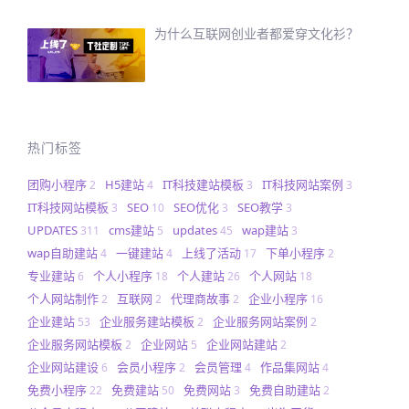
为什么互联网创业者都爱穿文化衫？
热门标签
团购小程序
H5建站
IT科技建站模板
IT科技网站案例
2
4
3
3
IT科技网站模板
SEO
SEO优化
SEO教学
3
10
3
3
UPDATES
cms建站
updates
wap建站
311
5
45
3
wap自助建站
一键建站
上线了活动
下单小程序
4
4
17
2
专业建站
个人小程序
个人建站
个人网站
6
18
26
18
个人网站制作
互联网
代理商故事
企业小程序
2
2
2
16
企业建站
企业服务建站模板
企业服务网站案例
53
2
2
企业服务网站模板
企业网站
企业网站建站
2
5
2
企业网站建设
会员小程序
会员管理
作品集网站
6
2
4
4
免费小程序
免费建站
免费网站
免费自助建站
22
50
3
2