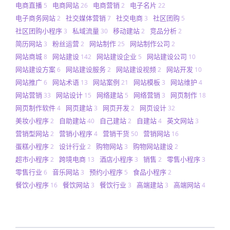
电商直播
电商网站
电商营销
电子名片
5
26
2
22
电子商务网站
社交媒体营销
社交电商
社区团购
2
7
3
5
社区团购小程序
私域流量
移动建站
竞品分析
3
30
2
2
简历网站
粉丝运营
网站制作
网站制作公司
3
2
25
2
网站商城
网站建设
网站建设企业
网站建设公司
8
142
5
10
网站建设方案
网站建设服务
网站建设视频
网站开发
6
2
2
10
网站推广
网站术语
网站案例
网站模板
网站维护
6
13
21
3
4
网站营销
网站设计
网络建站
网络营销
网页制作
33
15
5
3
18
网页制作软件
网页建站
网页开发
网页设计
4
3
2
32
美妆小程序
自助建站
自己建站
自建站
英文网站
2
40
2
4
3
营销型网站
营销小程序
营销干货
营销网站
2
4
50
16
蛋糕小程序
设计行业
购物网站
购物网站建设
2
2
3
2
超市小程序
跨境电商
酒店小程序
销售
零售小程序
2
13
3
2
3
零售行业
音乐网站
预约小程序
食品小程序
6
3
5
2
餐饮小程序
餐饮网站
餐饮行业
高端建站
高端网站
16
3
3
3
4