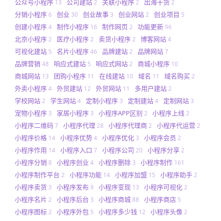
公众号小程序
公司建站
关联小程序
出海干货
13
2
2
2
分销小程序
创业
创业故事
创业网站
创业项目
6
30
3
2
5
创建小程序
制作小程序
制作网页
功能更新
4
16
2
96
北京小程序
医疗小程序
卖货小程序
博客网站
2
2
2
4
可视化建站
名片小程序
品牌建站
品牌网站
5
46
2
7
品牌营销
响应式建站
响应式网站
商城小程序
48
5
2
10
商城网站
团购小程序
在线建站
域名
域名购买
13
11
10
11
2
外卖小程序
外贸建站
外贸网站
多用户建站
4
12
11
2
学校网站
学生网站
定制小程序
定制建站
定制网站
2
4
3
4
3
宠物小程序
家居小程序
小程序APP区别
小程序上线
3
3
2
2
小程序二维码
小程序代理
小程序代理商
小程序代运营
7
28
2
2
小程序价格
小程序优势
小程序优化
小程序会员
14
4
3
2
小程序作用
小程序入口
小程序公司
小程序分享
14
7
20
2
小程序分销
小程序创业
小程序删除
小程序制作
8
4
3
161
小程序制作平台
小程序功能
小程序加盟
小程序助手
2
14
15
2
小程序卖货
小程序发布
小程序变现
小程序可视化
3
9
13
2
小程序名片
小程序后台
小程序商城
小程序商店
2
3
88
5
小程序图标
小程序外包
小程序多少钱
小程序头像
2
5
12
2