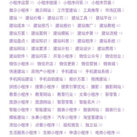
小程序运营
小程序链接
小程序问答
小程序页面
55
3
28
5
展示小程序
展示网站
工作室建站
工具推荐
市场区隔
7
2
2
4
2
建站
建站价格
建站公司
建站工具
建站平台
19
4
22
15
28
建站成本
建站技巧
建站报价
建站推广
建站教程
10
5
5
2
40
建站方案
建站案例
建站模板
建站步骤
建站流程
5
7
21
10
18
建站盘点
建站知识
建站科普
建站程序
建站系统
6
3
21
2
33
建站网站
建站要求
建站计划
建站设计
建站费用
2
2
2
2
5
建站软件
建站问答
开发小程序
微信公众号
微信创业
5
2
2
2
2
微信小程序
微信开店
微信更新
微信营销
微商城
46
2
2
3
5
快速建站
房地产小程序
手机建站
手机建站系统
8
2
16
2
手机网站建设
手机自助建站
报价方案
拖拽建站
5
3
2
3
拼团小程序
搜索小程序
搜索引擎优化
摄影
摄影网站
8
3
2
2
5
教育小程序
教育网站
教育行业
文章小程序
新零售
9
2
3
7
2
旅游小程序
旅游网站
智慧零售
智能名片
3
2
2
29
智能小程序
智能建站
服装小程序
服装网站
服装行业
9
7
4
2
3
模板建站
水果小程序
汽车小程序
淘宝客建站
8
2
3
3
添加小程序
点餐小程序
版权报告
独立站
2
12
2
38
生活服务小程序
生鲜小程序
申请小程序
电商小程序
3
4
3
46