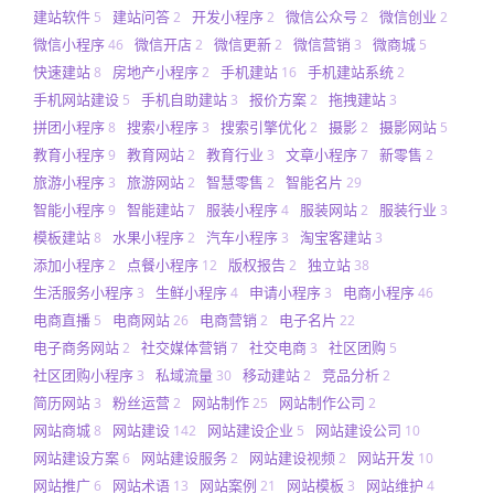
建站软件
建站问答
开发小程序
微信公众号
微信创业
5
2
2
2
2
微信小程序
微信开店
微信更新
微信营销
微商城
46
2
2
3
5
快速建站
房地产小程序
手机建站
手机建站系统
8
2
16
2
手机网站建设
手机自助建站
报价方案
拖拽建站
5
3
2
3
拼团小程序
搜索小程序
搜索引擎优化
摄影
摄影网站
8
3
2
2
5
教育小程序
教育网站
教育行业
文章小程序
新零售
9
2
3
7
2
旅游小程序
旅游网站
智慧零售
智能名片
3
2
2
29
智能小程序
智能建站
服装小程序
服装网站
服装行业
9
7
4
2
3
模板建站
水果小程序
汽车小程序
淘宝客建站
8
2
3
3
添加小程序
点餐小程序
版权报告
独立站
2
12
2
38
生活服务小程序
生鲜小程序
申请小程序
电商小程序
3
4
3
46
电商直播
电商网站
电商营销
电子名片
5
26
2
22
电子商务网站
社交媒体营销
社交电商
社区团购
2
7
3
5
社区团购小程序
私域流量
移动建站
竞品分析
3
30
2
2
简历网站
粉丝运营
网站制作
网站制作公司
3
2
25
2
网站商城
网站建设
网站建设企业
网站建设公司
8
142
5
10
网站建设方案
网站建设服务
网站建设视频
网站开发
6
2
2
10
网站推广
网站术语
网站案例
网站模板
网站维护
6
13
21
3
4