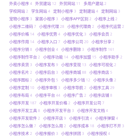
外卖小程序
外贸建站
外贸网站
多用户建站
4
12
11
2
学校网站
学生网站
定制小程序
定制建站
定制网站
2
4
3
4
3
宠物小程序
家居小程序
小程序APP区别
小程序上线
3
3
2
2
小程序二维码
小程序代理
小程序代理商
小程序代运营
7
28
2
2
小程序价格
小程序优势
小程序优化
小程序会员
14
4
3
2
小程序作用
小程序入口
小程序公司
小程序分享
14
7
20
2
小程序分销
小程序创业
小程序删除
小程序制作
8
4
3
161
小程序制作平台
小程序功能
小程序加盟
小程序助手
2
14
15
2
小程序卖货
小程序发布
小程序变现
小程序可视化
3
9
13
2
小程序名片
小程序后台
小程序商城
小程序商店
2
3
88
5
小程序图标
小程序外包
小程序多少钱
小程序头像
2
5
12
2
小程序定制
小程序审核
小程序导航
小程序工具
10
3
2
29
小程序布局
小程序平台
小程序广告
小程序店铺
4
44
2
8
小程序开发
小程序开发价格
小程序开发公司
187
2
7
小程序开发工具
小程序开发平台
小程序开发文档
8
3
4
小程序开发软件
小程序开店
小程序引流
小程序弹窗
2
9
4
4
小程序怎么做
小程序怎么用
小程序成本
小程序打不开
7
2
18
3
小程序技术
小程序报价
小程序拼团
小程序授权
2
3
3
4