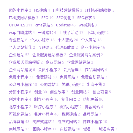
团购小程序
H5建站
IT科技建站模板
IT科技网站案例
2
4
3
3
IT科技网站模板
SEO
SEO优化
SEO教学
3
10
3
3
UPDATES
cms建站
updates
wap建站
311
5
45
3
wap自助建站
一键建站
上线了活动
下单小程序
4
4
17
2
专业建站
个人小程序
个人建站
个人网站
6
18
26
18
个人网站制作
互联网
代理商故事
企业小程序
2
2
2
16
企业建站
企业服务建站模板
企业服务网站案例
53
2
2
企业服务网站模板
企业网站
企业网站建站
2
5
2
企业网站建设
会员小程序
会员管理
作品集网站
6
2
4
4
免费小程序
免费建站
免费网站
免费自助建站
22
50
3
2
公众号小程序
公司建站
关联小程序
出海干货
13
2
2
2
分销小程序
创业
创业故事
创业网站
创业项目
6
30
3
2
5
创建小程序
制作小程序
制作网页
功能更新
4
16
2
96
北京小程序
医疗小程序
卖货小程序
博客网站
2
2
2
4
可视化建站
名片小程序
品牌建站
品牌网站
5
46
2
7
品牌营销
响应式建站
响应式网站
商城小程序
48
5
2
10
商城网站
团购小程序
在线建站
域名
域名购买
13
11
10
11
2