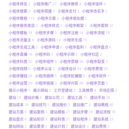
小程序排名
小程序推广
小程序推荐
小程序插件
2
27
4
3
小程序搜索
小程序搭建
小程序支付
小程序改名字
3
3
3
2
小程序教程
小程序方案
小程序朋友圈
113
2
2
小程序服务类目
小程序样式
小程序框架
小程序案例
2
2
2
32
小程序模板
小程序步骤
小程序注册
小程序流程
78
5
14
18
小程序流量主
小程序源码
小程序生成
6
12
15
小程序生成工具
小程序申请
小程序盈利
小程序盘点
2
6
2
6
小程序直播
小程序码
小程序示例
小程序社区
18
5
2
2
小程序科普
小程序组件
小程序营销
小程序裂变
52
4
38
3
小程序视频
小程序认证
小程序设计
小程序费用
6
2
34
30
小程序赚钱
小程序跳转
小程序轮播图
小程序软件
28
5
6
7
小程序运营
小程序链接
小程序问答
小程序页面
55
3
28
5
展示小程序
展示网站
工作室建站
工具推荐
市场区隔
7
2
2
4
2
建站
建站价格
建站公司
建站工具
建站平台
19
4
22
15
28
建站成本
建站技巧
建站报价
建站推广
建站教程
10
5
5
2
40
建站方案
建站案例
建站模板
建站步骤
建站流程
5
7
21
10
18
建站盘点
建站知识
建站科普
建站程序
建站系统
6
3
21
2
33
建站网站
建站要求
建站计划
建站设计
建站费用
2
2
2
2
5