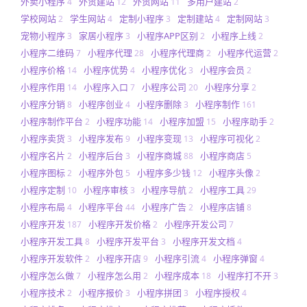
外卖小程序
外贸建站
外贸网站
多用户建站
4
12
11
2
学校网站
学生网站
定制小程序
定制建站
定制网站
2
4
3
4
3
宠物小程序
家居小程序
小程序APP区别
小程序上线
3
3
2
2
小程序二维码
小程序代理
小程序代理商
小程序代运营
7
28
2
2
小程序价格
小程序优势
小程序优化
小程序会员
14
4
3
2
小程序作用
小程序入口
小程序公司
小程序分享
14
7
20
2
小程序分销
小程序创业
小程序删除
小程序制作
8
4
3
161
小程序制作平台
小程序功能
小程序加盟
小程序助手
2
14
15
2
小程序卖货
小程序发布
小程序变现
小程序可视化
3
9
13
2
小程序名片
小程序后台
小程序商城
小程序商店
2
3
88
5
小程序图标
小程序外包
小程序多少钱
小程序头像
2
5
12
2
小程序定制
小程序审核
小程序导航
小程序工具
10
3
2
29
小程序布局
小程序平台
小程序广告
小程序店铺
4
44
2
8
小程序开发
小程序开发价格
小程序开发公司
187
2
7
小程序开发工具
小程序开发平台
小程序开发文档
8
3
4
小程序开发软件
小程序开店
小程序引流
小程序弹窗
2
9
4
4
小程序怎么做
小程序怎么用
小程序成本
小程序打不开
7
2
18
3
小程序技术
小程序报价
小程序拼团
小程序授权
2
3
3
4