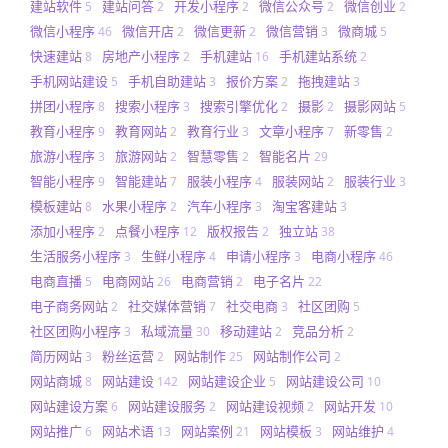
建站软件
建站问答
开发小程序
微信公众号
微信创业
5
2
2
2
2
微信小程序
微信开店
微信更新
微信营销
微商城
46
2
2
3
5
快速建站
房地产小程序
手机建站
手机建站系统
8
2
16
2
手机网站建设
手机自助建站
报价方案
拖拽建站
5
3
2
3
拼团小程序
搜索小程序
搜索引擎优化
摄影
摄影网站
8
3
2
2
5
教育小程序
教育网站
教育行业
文章小程序
新零售
9
2
3
7
2
旅游小程序
旅游网站
智慧零售
智能名片
3
2
2
29
智能小程序
智能建站
服装小程序
服装网站
服装行业
9
7
4
2
3
模板建站
水果小程序
汽车小程序
淘宝客建站
8
2
3
3
添加小程序
点餐小程序
版权报告
独立站
2
12
2
38
生活服务小程序
生鲜小程序
申请小程序
电商小程序
3
4
3
46
电商直播
电商网站
电商营销
电子名片
5
26
2
22
电子商务网站
社交媒体营销
社交电商
社区团购
2
7
3
5
社区团购小程序
私域流量
移动建站
竞品分析
3
30
2
2
简历网站
粉丝运营
网站制作
网站制作公司
3
2
25
2
网站商城
网站建设
网站建设企业
网站建设公司
8
142
5
10
网站建设方案
网站建设服务
网站建设视频
网站开发
6
2
2
10
网站推广
网站术语
网站案例
网站模板
网站维护
6
13
21
3
4