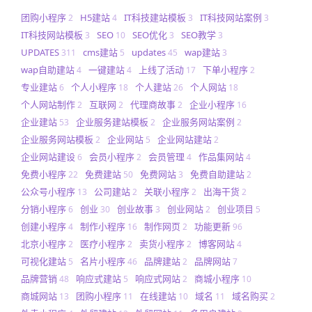
团购小程序
H5建站
IT科技建站模板
IT科技网站案例
2
4
3
3
IT科技网站模板
SEO
SEO优化
SEO教学
3
10
3
3
UPDATES
cms建站
updates
wap建站
311
5
45
3
wap自助建站
一键建站
上线了活动
下单小程序
4
4
17
2
专业建站
个人小程序
个人建站
个人网站
6
18
26
18
个人网站制作
互联网
代理商故事
企业小程序
2
2
2
16
企业建站
企业服务建站模板
企业服务网站案例
53
2
2
企业服务网站模板
企业网站
企业网站建站
2
5
2
企业网站建设
会员小程序
会员管理
作品集网站
6
2
4
4
免费小程序
免费建站
免费网站
免费自助建站
22
50
3
2
公众号小程序
公司建站
关联小程序
出海干货
13
2
2
2
分销小程序
创业
创业故事
创业网站
创业项目
6
30
3
2
5
创建小程序
制作小程序
制作网页
功能更新
4
16
2
96
北京小程序
医疗小程序
卖货小程序
博客网站
2
2
2
4
可视化建站
名片小程序
品牌建站
品牌网站
5
46
2
7
品牌营销
响应式建站
响应式网站
商城小程序
48
5
2
10
商城网站
团购小程序
在线建站
域名
域名购买
13
11
10
11
2