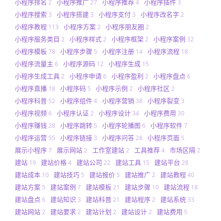
小程序排名
小程序推广
小程序推荐
小程序插件
2
27
4
3
小程序搜索
小程序搭建
小程序支付
小程序改名字
3
3
3
2
小程序教程
小程序方案
小程序朋友圈
113
2
2
小程序服务类目
小程序样式
小程序框架
小程序案例
2
2
2
32
小程序模板
小程序步骤
小程序注册
小程序流程
78
5
14
18
小程序流量主
小程序源码
小程序生成
6
12
15
小程序生成工具
小程序申请
小程序盈利
小程序盘点
2
6
2
6
小程序直播
小程序码
小程序示例
小程序社区
18
5
2
2
小程序科普
小程序组件
小程序营销
小程序裂变
52
4
38
3
小程序视频
小程序认证
小程序设计
小程序费用
6
2
34
30
小程序赚钱
小程序跳转
小程序轮播图
小程序软件
28
5
6
7
小程序运营
小程序链接
小程序问答
小程序页面
55
3
28
5
展示小程序
展示网站
工作室建站
工具推荐
市场区隔
7
2
2
4
2
建站
建站价格
建站公司
建站工具
建站平台
19
4
22
15
28
建站成本
建站技巧
建站报价
建站推广
建站教程
10
5
5
2
40
建站方案
建站案例
建站模板
建站步骤
建站流程
5
7
21
10
18
建站盘点
建站知识
建站科普
建站程序
建站系统
6
3
21
2
33
建站网站
建站要求
建站计划
建站设计
建站费用
2
2
2
2
5