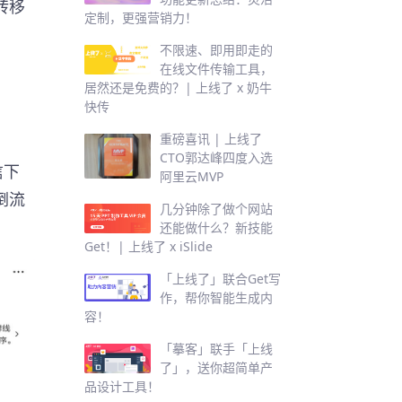
转移
定制，更强营销力！
不限速、即用即走的
在线文件传输工具，
居然还是免费的？| 上线了 x 奶牛
快传
重磅喜讯 | 上线了
CTO郭达峰四度入选
信下
阿里云MVP
倒流
几分钟除了做个网站
还能做什么？新技能
Get！| 上线了 x iSlide
「上线了」联合Get写
作，帮你智能生成内
容！
「摹客」联手「上线
了」，送你超简单产
品设计工具！