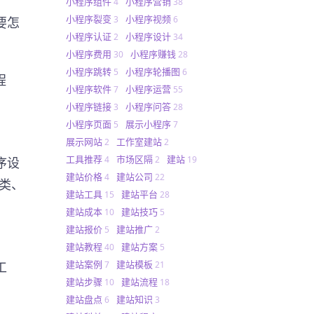
小程序组件
小程序营销
4
38
小程序裂变
小程序视频
3
6
要怎
小程序认证
小程序设计
2
34
小程序费用
小程序赚钱
30
28
小程序跳转
小程序轮播图
5
6
程
小程序软件
小程序运营
7
55
小程序链接
小程序问答
3
28
小程序页面
展示小程序
5
7
展示网站
工作室建站
2
2
工具推荐
市场区隔
建站
4
2
19
序设
建站价格
建站公司
4
22
类、
建站工具
建站平台
15
28
建站成本
建站技巧
10
5
建站报价
建站推广
5
2
建站教程
建站方案
40
5
建站案例
建站模板
7
21
工
建站步骤
建站流程
10
18
建站盘点
建站知识
6
3