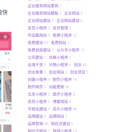
企业服务网站案例
2
能快
企业服务网站模板
企业网站
2
5
。
企业网站建站
企业网站建设
2
6
会员小程序
会员管理
2
4
作品集网站
免费小程序
4
22
免费建站
免费网站
50
3
免费自助建站
公众号小程序
2
13
公司建站
关联小程序
2
2
出海干货
分销小程序
创业
2
6
30
创业故事
创业网站
创业项目
3
2
5
创建小程序
制作小程序
4
16
制作网页
功能更新
2
96
北京小程序
医疗小程序
2
2
卖货小程序
博客网站
2
4
可视化建站
名片小程序
5
46
品牌建站
品牌网站
2
7
品牌营销
响应式建站
48
5
响应式网站
商城小程序
2
10