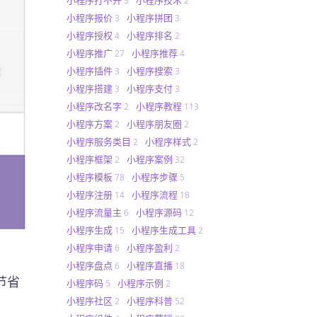
3
2
小程序报价
小程序拼团
3
3
小程序授权
小程序排名
4
2
小程序推广
小程序推荐
27
4
小程序插件
小程序搜索
3
3
小程序搭建
小程序支付
3
3
小程序改名字
小程序教程
2
113
小程序方案
小程序朋友圈
2
2
小程序服务类目
小程序样式
2
2
小程序框架
小程序案例
2
32
小程序模板
小程序步骤
78
5
小程序注册
小程序流程
14
18
小程序流量主
小程序源码
6
12
小程序生成
小程序生成工具
15
2
小程序申请
小程序盈利
6
2
小程序盘点
小程序直播
6
18
节省
小程序码
小程序示例
5
2
小程序社区
小程序科普
2
52