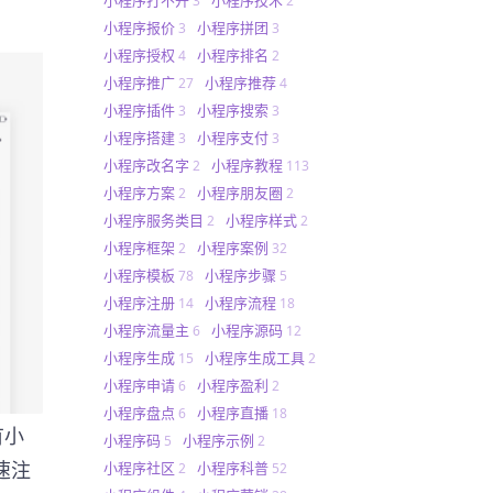
3
2
小程序报价
小程序拼团
3
3
小程序授权
小程序排名
4
2
小程序推广
小程序推荐
27
4
小程序插件
小程序搜索
3
3
小程序搭建
小程序支付
3
3
小程序改名字
小程序教程
2
113
小程序方案
小程序朋友圈
2
2
小程序服务类目
小程序样式
2
2
小程序框架
小程序案例
2
32
小程序模板
小程序步骤
78
5
小程序注册
小程序流程
14
18
小程序流量主
小程序源码
6
12
小程序生成
小程序生成工具
15
2
小程序申请
小程序盈利
6
2
小程序盘点
小程序直播
6
18
有小
小程序码
小程序示例
5
2
速注
小程序社区
小程序科普
2
52