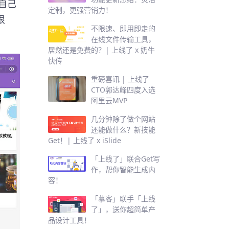
自己
定制，更强营销力！
很
不限速、即用即走的
在线文件传输工具，
居然还是免费的？| 上线了 x 奶牛
快传
重磅喜讯 | 上线了
CTO郭达峰四度入选
阿里云MVP
几分钟除了做个网站
还能做什么？新技能
Get！| 上线了 x iSlide
「上线了」联合Get写
作，帮你智能生成内
容！
「摹客」联手「上线
了」，送你超简单产
品设计工具！