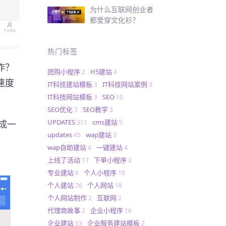
为什么互联网创业者
都爱穿文化衫？
热门标签
作？
团购小程序
H5建站
2
4
速度
IT科技建站模板
IT科技网站案例
3
3
IT科技网站模板
SEO
3
10
SEO优化
SEO教学
3
3
UPDATES
cms建站
311
5
成一
updates
wap建站
45
3
wap自助建站
一键建站
4
4
上线了活动
下单小程序
17
2
专业建站
个人小程序
6
18
个人建站
个人网站
26
18
个人网站制作
互联网
2
2
代理商故事
企业小程序
2
16
企业建站
企业服务建站模板
53
2