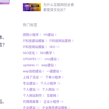
为什么互联网创业者
都爱穿文化衫？
热门标签
团购小程序
H5建站
2
4
体、
IT科技建站模板
IT科技网站案例
3
3
性？
IT科技网站模板
SEO
3
10
SEO优化
SEO教学
3
3
UPDATES
cms建站
311
5
updates
wap建站
45
3
wap自助建站
一键建站
4
4
上线了活动
下单小程序
17
2
专业建站
个人小程序
6
18
个人建站
个人网站
26
18
个人网站制作
互联网
2
2
品、
代理商故事
企业小程序
2
16
企业建站
企业服务建站模板
53
2