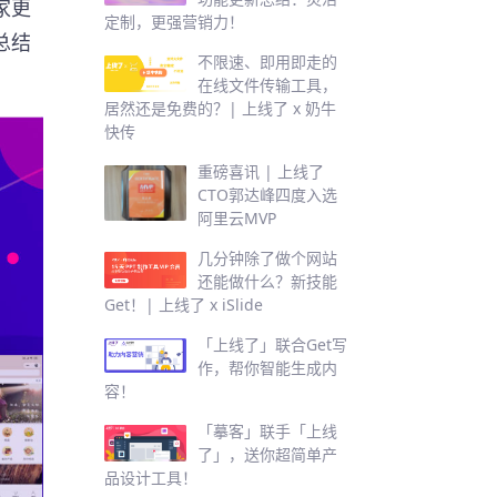
家更
定制，更强营销力！
总结
不限速、即用即走的
在线文件传输工具，
居然还是免费的？| 上线了 x 奶牛
快传
重磅喜讯 | 上线了
CTO郭达峰四度入选
阿里云MVP
几分钟除了做个网站
还能做什么？新技能
Get！| 上线了 x iSlide
「上线了」联合Get写
作，帮你智能生成内
容！
「摹客」联手「上线
了」，送你超简单产
品设计工具！