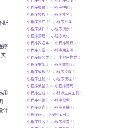
3
2
小程序报价
小程序拼团
3
3
小程序授权
小程序排名
4
2
小程序推广
小程序推荐
27
4
不断
小程序插件
小程序搜索
3
3
小程序搭建
小程序支付
3
3
小程序改名字
小程序教程
2
113
程序
小程序方案
小程序朋友圈
2
2
以实
小程序服务类目
小程序样式
2
2
小程序框架
小程序案例
2
32
小程序模板
小程序步骤
78
5
小程序注册
小程序流程
14
18
小程序流量主
小程序源码
6
12
选用
小程序生成
小程序生成工具
15
2
小程序申请
小程序盈利
6
2
明
小程序盘点
小程序直播
6
18
设计
小程序码
小程序示例
5
2
小程序社区
小程序科普
2
52