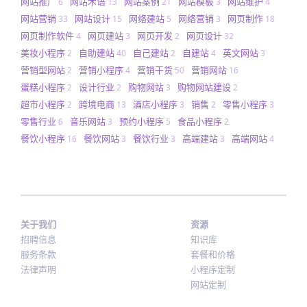
网站推广
网站术语
网站案例
网站模板
网站维护
6
13
21
3
4
网站营销
网站设计
网络建站
网络营销
网页制作
33
15
5
3
18
网页制作软件
网页建站
网页开发
网页设计
4
3
2
32
美妆小程序
自助建站
自己建站
自建站
英文网站
2
40
2
4
3
营销型网站
营销小程序
营销干货
营销网站
2
4
50
16
蛋糕小程序
设计行业
购物网站
购物网站建设
2
2
3
2
超市小程序
跨境电商
酒店小程序
销售
零售小程序
2
13
3
2
3
零售行业
音乐网站
预约小程序
食品小程序
6
3
5
2
餐饮小程序
餐饮网站
餐饮行业
高端建站
高端网站
16
3
3
3
4
关于我们
资源
招聘信息
知识库
服务条款
套餐和价格
法律声明
小程序定制
网站定制