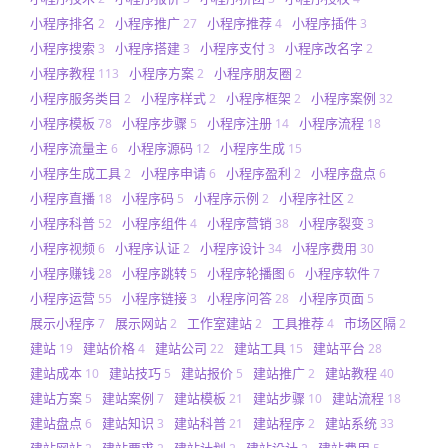
小程序排名
小程序推广
小程序推荐
小程序插件
2
27
4
3
小程序搜索
小程序搭建
小程序支付
小程序改名字
3
3
3
2
小程序教程
小程序方案
小程序朋友圈
113
2
2
小程序服务类目
小程序样式
小程序框架
小程序案例
2
2
2
32
小程序模板
小程序步骤
小程序注册
小程序流程
78
5
14
18
小程序流量主
小程序源码
小程序生成
6
12
15
小程序生成工具
小程序申请
小程序盈利
小程序盘点
2
6
2
6
小程序直播
小程序码
小程序示例
小程序社区
18
5
2
2
小程序科普
小程序组件
小程序营销
小程序裂变
52
4
38
3
小程序视频
小程序认证
小程序设计
小程序费用
6
2
34
30
小程序赚钱
小程序跳转
小程序轮播图
小程序软件
28
5
6
7
小程序运营
小程序链接
小程序问答
小程序页面
55
3
28
5
展示小程序
展示网站
工作室建站
工具推荐
市场区隔
7
2
2
4
2
建站
建站价格
建站公司
建站工具
建站平台
19
4
22
15
28
建站成本
建站技巧
建站报价
建站推广
建站教程
10
5
5
2
40
建站方案
建站案例
建站模板
建站步骤
建站流程
5
7
21
10
18
建站盘点
建站知识
建站科普
建站程序
建站系统
6
3
21
2
33