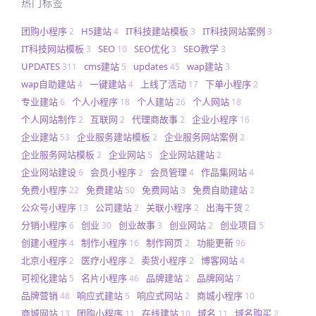
热门标签
团购小程序
H5建站
IT科技建站模板
IT科技网站案例
2
4
3
3
IT科技网站模板
SEO
SEO优化
SEO教学
3
10
3
3
UPDATES
cms建站
updates
wap建站
311
5
45
3
wap自助建站
一键建站
上线了活动
下单小程序
4
4
17
2
专业建站
个人小程序
个人建站
个人网站
6
18
26
18
个人网站制作
互联网
代理商故事
企业小程序
2
2
2
16
企业建站
企业服务建站模板
企业服务网站案例
53
2
2
企业服务网站模板
企业网站
企业网站建站
2
5
2
企业网站建设
会员小程序
会员管理
作品集网站
6
2
4
4
免费小程序
免费建站
免费网站
免费自助建站
22
50
3
2
公众号小程序
公司建站
关联小程序
出海干货
13
2
2
2
分销小程序
创业
创业故事
创业网站
创业项目
6
30
3
2
5
创建小程序
制作小程序
制作网页
功能更新
4
16
2
96
北京小程序
医疗小程序
卖货小程序
博客网站
2
2
2
4
可视化建站
名片小程序
品牌建站
品牌网站
5
46
2
7
品牌营销
响应式建站
响应式网站
商城小程序
48
5
2
10
商城网站
团购小程序
在线建站
域名
域名购买
13
11
10
11
2