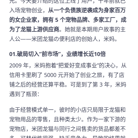
元。今天要介绍的这位上线了用户，十年前就已
入场宠物创业，
从一个负债族逆袭成为身家百万
的女企业家，拥有 5 个宠物品牌、多家工厂，成
为了龙猫上游供应商
。她就是本期用户故事的主
人公——米团龙猫の便利店的创始人，米妈。
01.破局切入“前市场”，业绩增长近10倍
2009 年，米妈抱着“把爱好变成事业”的决心，从
信用卡里刷了 5000 元开始了创业之旅，有了店
铺之后的经营还算平稳。可是到了第 3 年，米妈
遇到了瓶颈：
由于经营模式单一，彼时的小店只局限于龙猫和
宠物用品的零售，且种类太少。作为一家下游的
宠物店，米团龙猫与同行之间售卖的货品都差不