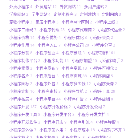
外卖小程序
外贸建站
外贸网站
多用户建站
4
12
11
2
学校网站
学生网站
定制小程序
定制建站
定制网站
2
4
3
4
3
宠物小程序
家居小程序
小程序APP区别
小程序上线
3
3
2
2
小程序二维码
小程序代理
小程序代理商
小程序代运营
7
28
2
2
小程序价格
小程序优势
小程序优化
小程序会员
14
4
3
2
小程序作用
小程序入口
小程序公司
小程序分享
14
7
20
2
小程序分销
小程序创业
小程序删除
小程序制作
8
4
3
161
小程序制作平台
小程序功能
小程序加盟
小程序助手
2
14
15
2
小程序卖货
小程序发布
小程序变现
小程序可视化
3
9
13
2
小程序名片
小程序后台
小程序商城
小程序商店
2
3
88
5
小程序图标
小程序外包
小程序多少钱
小程序头像
2
5
12
2
小程序定制
小程序审核
小程序导航
小程序工具
10
3
2
29
小程序布局
小程序平台
小程序广告
小程序店铺
4
44
2
8
小程序开发
小程序开发价格
小程序开发公司
187
2
7
小程序开发工具
小程序开发平台
小程序开发文档
8
3
4
小程序开发软件
小程序开店
小程序引流
小程序弹窗
2
9
4
4
小程序怎么做
小程序怎么用
小程序成本
小程序打不开
7
2
18
3
小程序技术
小程序报价
小程序拼团
小程序授权
2
3
3
4