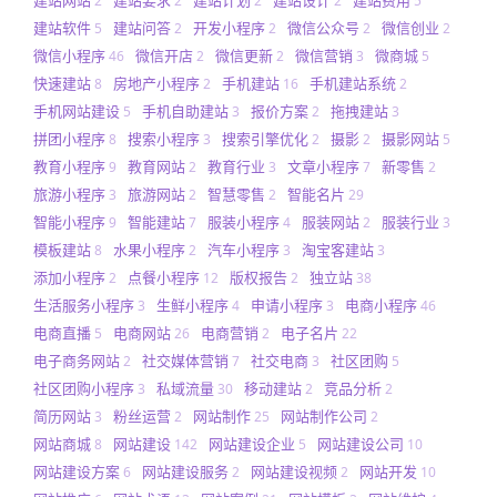
建站网站
建站要求
建站计划
建站设计
建站费用
2
2
2
2
5
建站软件
建站问答
开发小程序
微信公众号
微信创业
5
2
2
2
2
微信小程序
微信开店
微信更新
微信营销
微商城
46
2
2
3
5
快速建站
房地产小程序
手机建站
手机建站系统
8
2
16
2
手机网站建设
手机自助建站
报价方案
拖拽建站
5
3
2
3
拼团小程序
搜索小程序
搜索引擎优化
摄影
摄影网站
8
3
2
2
5
教育小程序
教育网站
教育行业
文章小程序
新零售
9
2
3
7
2
旅游小程序
旅游网站
智慧零售
智能名片
3
2
2
29
智能小程序
智能建站
服装小程序
服装网站
服装行业
9
7
4
2
3
模板建站
水果小程序
汽车小程序
淘宝客建站
8
2
3
3
添加小程序
点餐小程序
版权报告
独立站
2
12
2
38
生活服务小程序
生鲜小程序
申请小程序
电商小程序
3
4
3
46
电商直播
电商网站
电商营销
电子名片
5
26
2
22
电子商务网站
社交媒体营销
社交电商
社区团购
2
7
3
5
社区团购小程序
私域流量
移动建站
竞品分析
3
30
2
2
简历网站
粉丝运营
网站制作
网站制作公司
3
2
25
2
网站商城
网站建设
网站建设企业
网站建设公司
8
142
5
10
网站建设方案
网站建设服务
网站建设视频
网站开发
6
2
2
10