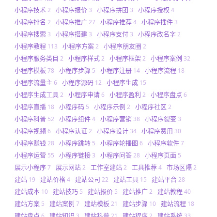
小程序技术
小程序报价
小程序拼团
小程序授权
2
3
3
4
小程序排名
小程序推广
小程序推荐
小程序插件
2
27
4
3
小程序搜索
小程序搭建
小程序支付
小程序改名字
3
3
3
2
小程序教程
小程序方案
小程序朋友圈
113
2
2
小程序服务类目
小程序样式
小程序框架
小程序案例
2
2
2
32
小程序模板
小程序步骤
小程序注册
小程序流程
78
5
14
18
小程序流量主
小程序源码
小程序生成
6
12
15
小程序生成工具
小程序申请
小程序盈利
小程序盘点
2
6
2
6
小程序直播
小程序码
小程序示例
小程序社区
18
5
2
2
小程序科普
小程序组件
小程序营销
小程序裂变
52
4
38
3
小程序视频
小程序认证
小程序设计
小程序费用
6
2
34
30
小程序赚钱
小程序跳转
小程序轮播图
小程序软件
28
5
6
7
小程序运营
小程序链接
小程序问答
小程序页面
55
3
28
5
展示小程序
展示网站
工作室建站
工具推荐
市场区隔
7
2
2
4
2
建站
建站价格
建站公司
建站工具
建站平台
19
4
22
15
28
建站成本
建站技巧
建站报价
建站推广
建站教程
10
5
5
2
40
建站方案
建站案例
建站模板
建站步骤
建站流程
5
7
21
10
18
建站盘点
建站知识
建站科普
建站程序
建站系统
6
3
21
2
33