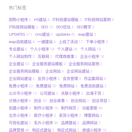
热门标签
团购小程序
H5建站
IT科技建站模板
IT科技网站案例
2
4
3
3
IT科技网站模板
SEO
SEO优化
SEO教学
3
10
3
3
UPDATES
cms建站
updates
wap建站
311
5
45
3
wap自助建站
一键建站
上线了活动
下单小程序
4
4
17
2
专业建站
个人小程序
个人建站
个人网站
6
18
26
18
个人网站制作
互联网
代理商故事
企业小程序
2
2
2
16
企业建站
企业服务建站模板
企业服务网站案例
53
2
2
企业服务网站模板
企业网站
企业网站建站
2
5
2
企业网站建设
会员小程序
会员管理
作品集网站
6
2
4
4
免费小程序
免费建站
免费网站
免费自助建站
22
50
3
2
公众号小程序
公司建站
关联小程序
出海干货
13
2
2
2
分销小程序
创业
创业故事
创业网站
创业项目
6
30
3
2
5
创建小程序
制作小程序
制作网页
功能更新
4
16
2
96
北京小程序
医疗小程序
卖货小程序
博客网站
2
2
2
4
可视化建站
名片小程序
品牌建站
品牌网站
5
46
2
7
品牌营销
响应式建站
响应式网站
商城小程序
48
5
2
10