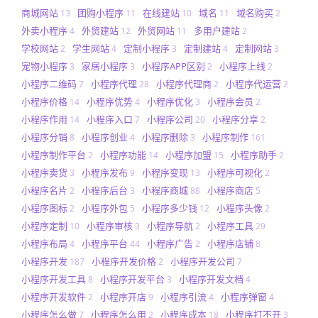
商城网站
团购小程序
在线建站
域名
域名购买
13
11
10
11
2
外卖小程序
外贸建站
外贸网站
多用户建站
4
12
11
2
学校网站
学生网站
定制小程序
定制建站
定制网站
2
4
3
4
3
宠物小程序
家居小程序
小程序APP区别
小程序上线
3
3
2
2
小程序二维码
小程序代理
小程序代理商
小程序代运营
7
28
2
2
小程序价格
小程序优势
小程序优化
小程序会员
14
4
3
2
小程序作用
小程序入口
小程序公司
小程序分享
14
7
20
2
小程序分销
小程序创业
小程序删除
小程序制作
8
4
3
161
小程序制作平台
小程序功能
小程序加盟
小程序助手
2
14
15
2
小程序卖货
小程序发布
小程序变现
小程序可视化
3
9
13
2
小程序名片
小程序后台
小程序商城
小程序商店
2
3
88
5
小程序图标
小程序外包
小程序多少钱
小程序头像
2
5
12
2
小程序定制
小程序审核
小程序导航
小程序工具
10
3
2
29
小程序布局
小程序平台
小程序广告
小程序店铺
4
44
2
8
小程序开发
小程序开发价格
小程序开发公司
187
2
7
小程序开发工具
小程序开发平台
小程序开发文档
8
3
4
小程序开发软件
小程序开店
小程序引流
小程序弹窗
2
9
4
4
小程序怎么做
小程序怎么用
小程序成本
小程序打不开
7
2
18
3