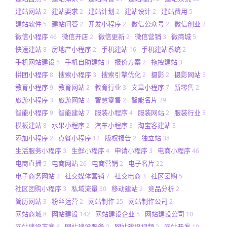
建站网站
建站要求
建站计划
建站设计
建站费用
2
2
2
2
5
建站软件
建站问答
开发小程序
微信公众号
微信创业
5
2
2
2
2
微信小程序
微信开店
微信更新
微信营销
微商城
46
2
2
3
5
快速建站
房地产小程序
手机建站
手机建站系统
8
2
16
2
手机网站建设
手机自助建站
报价方案
拖拽建站
5
3
2
3
拼团小程序
搜索小程序
搜索引擎优化
摄影
摄影网站
8
3
2
2
5
教育小程序
教育网站
教育行业
文章小程序
新零售
9
2
3
7
2
旅游小程序
旅游网站
智慧零售
智能名片
3
2
2
29
智能小程序
智能建站
服装小程序
服装网站
服装行业
9
7
4
2
3
模板建站
水果小程序
汽车小程序
淘宝客建站
8
2
3
3
添加小程序
点餐小程序
版权报告
独立站
2
12
2
38
生活服务小程序
生鲜小程序
申请小程序
电商小程序
3
4
3
46
电商直播
电商网站
电商营销
电子名片
5
26
2
22
电子商务网站
社交媒体营销
社交电商
社区团购
2
7
3
5
社区团购小程序
私域流量
移动建站
竞品分析
3
30
2
2
简历网站
粉丝运营
网站制作
网站制作公司
3
2
25
2
网站商城
网站建设
网站建设企业
网站建设公司
8
142
5
10
网站建设方案
网站建设服务
网站建设视频
网站开发
6
2
2
10