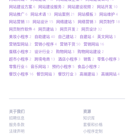
网站建设方案
网站建设服务
网站建设视频
网站开发
6
2
2
10
网站推广
网站术语
网站案例
网站模板
网站维护
6
13
21
3
4
网站营销
网站设计
网络建站
网络营销
网页制作
33
15
5
3
18
网页制作软件
网页建站
网页开发
网页设计
4
3
2
32
美妆小程序
自助建站
自己建站
自建站
英文网站
2
40
2
4
3
营销型网站
营销小程序
营销干货
营销网站
2
4
50
16
蛋糕小程序
设计行业
购物网站
购物网站建设
2
2
3
2
超市小程序
跨境电商
酒店小程序
销售
零售小程序
2
13
3
2
3
零售行业
音乐网站
预约小程序
食品小程序
6
3
5
2
餐饮小程序
餐饮网站
餐饮行业
高端建站
高端网站
16
3
3
3
4
关于我们
资源
招聘信息
知识库
服务条款
套餐和价格
法律声明
小程序定制