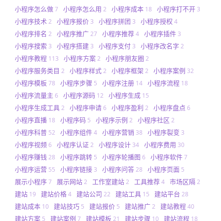
小程序怎么做
小程序怎么用
小程序成本
小程序打不开
7
2
18
3
小程序技术
小程序报价
小程序拼团
小程序授权
2
3
3
4
小程序排名
小程序推广
小程序推荐
小程序插件
2
27
4
3
小程序搜索
小程序搭建
小程序支付
小程序改名字
3
3
3
2
小程序教程
小程序方案
小程序朋友圈
113
2
2
小程序服务类目
小程序样式
小程序框架
小程序案例
2
2
2
32
小程序模板
小程序步骤
小程序注册
小程序流程
78
5
14
18
小程序流量主
小程序源码
小程序生成
6
12
15
小程序生成工具
小程序申请
小程序盈利
小程序盘点
2
6
2
6
小程序直播
小程序码
小程序示例
小程序社区
18
5
2
2
小程序科普
小程序组件
小程序营销
小程序裂变
52
4
38
3
小程序视频
小程序认证
小程序设计
小程序费用
6
2
34
30
小程序赚钱
小程序跳转
小程序轮播图
小程序软件
28
5
6
7
小程序运营
小程序链接
小程序问答
小程序页面
55
3
28
5
展示小程序
展示网站
工作室建站
工具推荐
市场区隔
7
2
2
4
2
建站
建站价格
建站公司
建站工具
建站平台
19
4
22
15
28
建站成本
建站技巧
建站报价
建站推广
建站教程
10
5
5
2
40
建站方案
建站案例
建站模板
建站步骤
建站流程
5
7
21
10
18