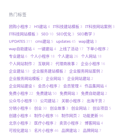
热门标签
团购小程序
H5建站
IT科技建站模板
IT科技网站案例
2
4
3
3
IT科技网站模板
SEO
SEO优化
SEO教学
3
10
3
3
UPDATES
cms建站
updates
wap建站
311
5
45
3
wap自助建站
一键建站
上线了活动
下单小程序
4
4
17
2
专业建站
个人小程序
个人建站
个人网站
6
18
26
18
个人网站制作
互联网
代理商故事
企业小程序
2
2
2
16
企业建站
企业服务建站模板
企业服务网站案例
53
2
2
企业服务网站模板
企业网站
企业网站建站
2
5
2
企业网站建设
会员小程序
会员管理
作品集网站
6
2
4
4
免费小程序
免费建站
免费网站
免费自助建站
22
50
3
2
公众号小程序
公司建站
关联小程序
出海干货
13
2
2
2
分销小程序
创业
创业故事
创业网站
创业项目
6
30
3
2
5
创建小程序
制作小程序
制作网页
功能更新
4
16
2
96
北京小程序
医疗小程序
卖货小程序
博客网站
2
2
2
4
可视化建站
名片小程序
品牌建站
品牌网站
5
46
2
7