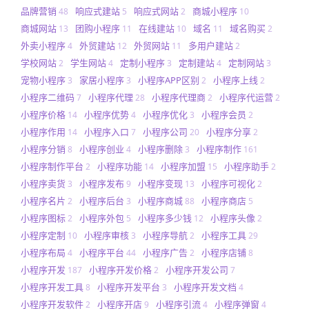
品牌营销
响应式建站
响应式网站
商城小程序
48
5
2
10
商城网站
团购小程序
在线建站
域名
域名购买
13
11
10
11
2
外卖小程序
外贸建站
外贸网站
多用户建站
4
12
11
2
学校网站
学生网站
定制小程序
定制建站
定制网站
2
4
3
4
3
宠物小程序
家居小程序
小程序APP区别
小程序上线
3
3
2
2
小程序二维码
小程序代理
小程序代理商
小程序代运营
7
28
2
2
小程序价格
小程序优势
小程序优化
小程序会员
14
4
3
2
小程序作用
小程序入口
小程序公司
小程序分享
14
7
20
2
小程序分销
小程序创业
小程序删除
小程序制作
8
4
3
161
小程序制作平台
小程序功能
小程序加盟
小程序助手
2
14
15
2
小程序卖货
小程序发布
小程序变现
小程序可视化
3
9
13
2
小程序名片
小程序后台
小程序商城
小程序商店
2
3
88
5
小程序图标
小程序外包
小程序多少钱
小程序头像
2
5
12
2
小程序定制
小程序审核
小程序导航
小程序工具
10
3
2
29
小程序布局
小程序平台
小程序广告
小程序店铺
4
44
2
8
小程序开发
小程序开发价格
小程序开发公司
187
2
7
小程序开发工具
小程序开发平台
小程序开发文档
8
3
4
小程序开发软件
小程序开店
小程序引流
小程序弹窗
2
9
4
4