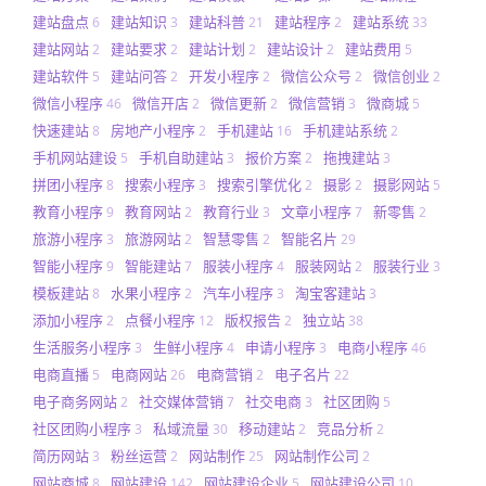
建站盘点
建站知识
建站科普
建站程序
建站系统
6
3
21
2
33
建站网站
建站要求
建站计划
建站设计
建站费用
2
2
2
2
5
建站软件
建站问答
开发小程序
微信公众号
微信创业
5
2
2
2
2
微信小程序
微信开店
微信更新
微信营销
微商城
46
2
2
3
5
快速建站
房地产小程序
手机建站
手机建站系统
8
2
16
2
手机网站建设
手机自助建站
报价方案
拖拽建站
5
3
2
3
拼团小程序
搜索小程序
搜索引擎优化
摄影
摄影网站
8
3
2
2
5
教育小程序
教育网站
教育行业
文章小程序
新零售
9
2
3
7
2
旅游小程序
旅游网站
智慧零售
智能名片
3
2
2
29
智能小程序
智能建站
服装小程序
服装网站
服装行业
9
7
4
2
3
模板建站
水果小程序
汽车小程序
淘宝客建站
8
2
3
3
添加小程序
点餐小程序
版权报告
独立站
2
12
2
38
生活服务小程序
生鲜小程序
申请小程序
电商小程序
3
4
3
46
电商直播
电商网站
电商营销
电子名片
5
26
2
22
电子商务网站
社交媒体营销
社交电商
社区团购
2
7
3
5
社区团购小程序
私域流量
移动建站
竞品分析
3
30
2
2
简历网站
粉丝运营
网站制作
网站制作公司
3
2
25
2
网站商城
网站建设
网站建设企业
网站建设公司
8
142
5
10