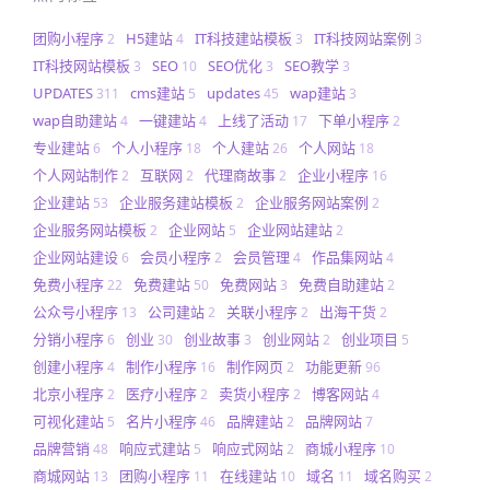
团购小程序
H5建站
IT科技建站模板
IT科技网站案例
2
4
3
3
IT科技网站模板
SEO
SEO优化
SEO教学
3
10
3
3
UPDATES
cms建站
updates
wap建站
311
5
45
3
wap自助建站
一键建站
上线了活动
下单小程序
4
4
17
2
专业建站
个人小程序
个人建站
个人网站
6
18
26
18
个人网站制作
互联网
代理商故事
企业小程序
2
2
2
16
企业建站
企业服务建站模板
企业服务网站案例
53
2
2
企业服务网站模板
企业网站
企业网站建站
2
5
2
企业网站建设
会员小程序
会员管理
作品集网站
6
2
4
4
免费小程序
免费建站
免费网站
免费自助建站
22
50
3
2
公众号小程序
公司建站
关联小程序
出海干货
13
2
2
2
分销小程序
创业
创业故事
创业网站
创业项目
6
30
3
2
5
创建小程序
制作小程序
制作网页
功能更新
4
16
2
96
北京小程序
医疗小程序
卖货小程序
博客网站
2
2
2
4
可视化建站
名片小程序
品牌建站
品牌网站
5
46
2
7
品牌营销
响应式建站
响应式网站
商城小程序
48
5
2
10
商城网站
团购小程序
在线建站
域名
域名购买
13
11
10
11
2