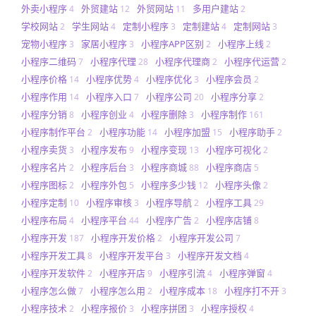
外卖小程序
外贸建站
外贸网站
多用户建站
4
12
11
2
学校网站
学生网站
定制小程序
定制建站
定制网站
2
4
3
4
3
宠物小程序
家居小程序
小程序APP区别
小程序上线
3
3
2
2
小程序二维码
小程序代理
小程序代理商
小程序代运营
7
28
2
2
小程序价格
小程序优势
小程序优化
小程序会员
14
4
3
2
小程序作用
小程序入口
小程序公司
小程序分享
14
7
20
2
小程序分销
小程序创业
小程序删除
小程序制作
8
4
3
161
小程序制作平台
小程序功能
小程序加盟
小程序助手
2
14
15
2
小程序卖货
小程序发布
小程序变现
小程序可视化
3
9
13
2
小程序名片
小程序后台
小程序商城
小程序商店
2
3
88
5
小程序图标
小程序外包
小程序多少钱
小程序头像
2
5
12
2
小程序定制
小程序审核
小程序导航
小程序工具
10
3
2
29
小程序布局
小程序平台
小程序广告
小程序店铺
4
44
2
8
小程序开发
小程序开发价格
小程序开发公司
187
2
7
小程序开发工具
小程序开发平台
小程序开发文档
8
3
4
小程序开发软件
小程序开店
小程序引流
小程序弹窗
2
9
4
4
小程序怎么做
小程序怎么用
小程序成本
小程序打不开
7
2
18
3
小程序技术
小程序报价
小程序拼团
小程序授权
2
3
3
4