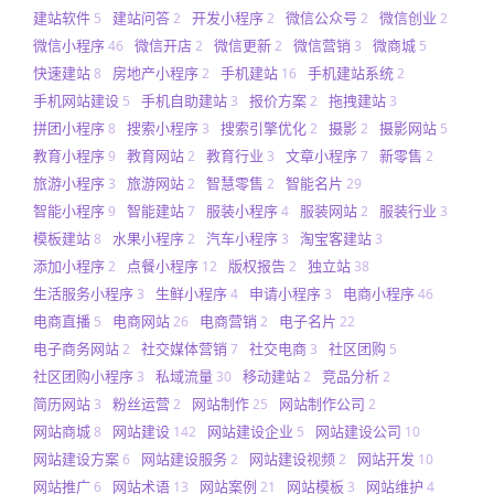
建站软件
建站问答
开发小程序
微信公众号
微信创业
5
2
2
2
2
微信小程序
微信开店
微信更新
微信营销
微商城
46
2
2
3
5
快速建站
房地产小程序
手机建站
手机建站系统
8
2
16
2
手机网站建设
手机自助建站
报价方案
拖拽建站
5
3
2
3
拼团小程序
搜索小程序
搜索引擎优化
摄影
摄影网站
8
3
2
2
5
教育小程序
教育网站
教育行业
文章小程序
新零售
9
2
3
7
2
旅游小程序
旅游网站
智慧零售
智能名片
3
2
2
29
智能小程序
智能建站
服装小程序
服装网站
服装行业
9
7
4
2
3
模板建站
水果小程序
汽车小程序
淘宝客建站
8
2
3
3
添加小程序
点餐小程序
版权报告
独立站
2
12
2
38
生活服务小程序
生鲜小程序
申请小程序
电商小程序
3
4
3
46
电商直播
电商网站
电商营销
电子名片
5
26
2
22
电子商务网站
社交媒体营销
社交电商
社区团购
2
7
3
5
社区团购小程序
私域流量
移动建站
竞品分析
3
30
2
2
简历网站
粉丝运营
网站制作
网站制作公司
3
2
25
2
网站商城
网站建设
网站建设企业
网站建设公司
8
142
5
10
网站建设方案
网站建设服务
网站建设视频
网站开发
6
2
2
10
网站推广
网站术语
网站案例
网站模板
网站维护
6
13
21
3
4