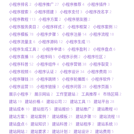
小程序排名
小程序推广
小程序推荐
小程序插件
2
27
4
3
小程序搜索
小程序搭建
小程序支付
小程序改名字
3
3
3
2
小程序教程
小程序方案
小程序朋友圈
113
2
2
小程序服务类目
小程序样式
小程序框架
小程序案例
2
2
2
32
小程序模板
小程序步骤
小程序注册
小程序流程
78
5
14
18
小程序流量主
小程序源码
小程序生成
6
12
15
小程序生成工具
小程序申请
小程序盈利
小程序盘点
2
6
2
6
小程序直播
小程序码
小程序示例
小程序社区
18
5
2
2
小程序科普
小程序组件
小程序营销
小程序裂变
52
4
38
3
小程序视频
小程序认证
小程序设计
小程序费用
6
2
34
30
小程序赚钱
小程序跳转
小程序轮播图
小程序软件
28
5
6
7
小程序运营
小程序链接
小程序问答
小程序页面
55
3
28
5
展示小程序
展示网站
工作室建站
工具推荐
市场区隔
7
2
2
4
2
建站
建站价格
建站公司
建站工具
建站平台
19
4
22
15
28
建站成本
建站技巧
建站报价
建站推广
建站教程
10
5
5
2
40
建站方案
建站案例
建站模板
建站步骤
建站流程
5
7
21
10
18
建站盘点
建站知识
建站科普
建站程序
建站系统
6
3
21
2
33
建站网站
建站要求
建站计划
建站设计
建站费用
2
2
2
2
5