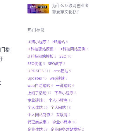
为什么互联网创业者
都爱穿文化衫？
热门标签
团购小程序
H5建站
2
4
IT科技建站模板
IT科技网站案例
零门槛
3
3
IT科技网站模板
SEO
3
10
好
SEO优化
SEO教学
3
3
UPDATES
cms建站
311
5
updates
wap建站
45
3
：
wap自助建站
一键建站
4
4
上线了活动
下单小程序
17
2
专业建站
个人小程序
6
18
个人建站
个人网站
26
18
个人网站制作
互联网
2
2
代理商故事
企业小程序
2
16
企业建站
企业服务建站模板
53
2