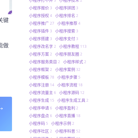
3
2
小程序报价
小程序拼团
3
3
小程序授权
小程序排名
4
2
关键
小程序推广
小程序推荐
27
4
小程序插件
小程序搜索
3
3
小程序搭建
小程序支付
3
3
能做
小程序改名字
小程序教程
2
113
小程序方案
小程序朋友圈
2
2
小程序服务类目
小程序样式
2
2
小程序框架
小程序案例
2
32
小程序模板
小程序步骤
78
5
小程序注册
小程序流程
14
18
小程序流量主
小程序源码
6
12
小程序生成
小程序生成工具
15
2
→
小程序申请
小程序盈利
6
2
小程序盘点
小程序直播
6
18
小程序码
小程序示例
5
2
小程序社区
小程序科普
2
52