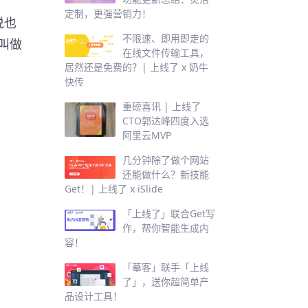
定制，更强营销力！
说也
不限速、即用即走的
是叫做
在线文件传输工具，
居然还是免费的？| 上线了 x 奶牛
快传
重磅喜讯 | 上线了
CTO郭达峰四度入选
阿里云MVP
几分钟除了做个网站
还能做什么？新技能
Get！| 上线了 x iSlide
「上线了」联合Get写
作，帮你智能生成内
容！
「摹客」联手「上线
了」，送你超简单产
品设计工具！