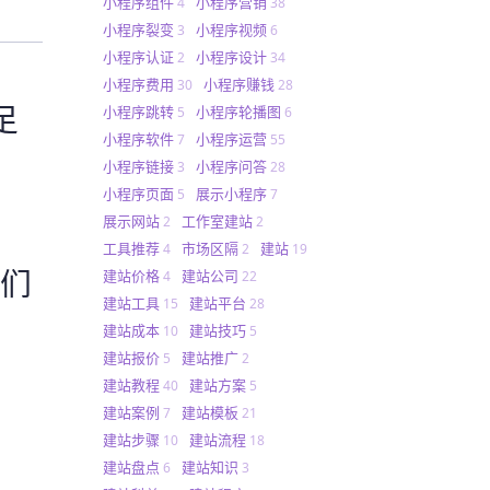
小程序组件
小程序营销
4
38
小程序裂变
小程序视频
3
6
小程序认证
小程序设计
2
34
小程序费用
小程序赚钱
30
28
足
小程序跳转
小程序轮播图
5
6
小程序软件
小程序运营
7
55
小程序链接
小程序问答
3
28
小程序页面
展示小程序
5
7
展示网站
工作室建站
2
2
工具推荐
市场区隔
建站
4
2
19
他们
建站价格
建站公司
4
22
建站工具
建站平台
15
28
建站成本
建站技巧
10
5
建站报价
建站推广
5
2
建站教程
建站方案
40
5
建站案例
建站模板
7
21
建站步骤
建站流程
10
18
建站盘点
建站知识
6
3