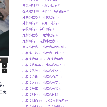
商城网站
团购小程序
13
11
在线建站
域名
域名购买
10
11
2
外卖小程序
外贸建站
4
12
外贸网站
多用户建站
11
2
学校网站
学生网站
2
4
定制小程序
定制建站
3
4
定制网站
宠物小程序
3
3
家居小程序
小程序APP区别
3
2
小程序上线
小程序二维码
2
7
小程序代理
小程序代理商
28
2
小程序代运营
小程序价格
2
14
小程序优势
小程序优化
4
3
小程序会员
小程序作用
2
14
小程序入口
小程序公司
7
20
等，
小程序分享
小程序分销
2
8
理念
小程序创业
小程序删除
4
3
小程序制作
小程序制作平台
161
2
小程序功能
小程序加盟
14
15