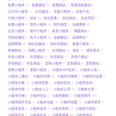
免费小程序
免费建站
免费网站
免费自助建站
22
50
3
2
公众号小程序
公司建站
关联小程序
出海干货
13
2
2
2
分销小程序
创业
创业故事
创业网站
创业项目
6
30
3
2
5
创建小程序
制作小程序
制作网页
功能更新
4
16
2
96
北京小程序
医疗小程序
卖货小程序
博客网站
2
2
2
4
可视化建站
名片小程序
品牌建站
品牌网站
5
46
2
7
品牌营销
响应式建站
响应式网站
商城小程序
48
5
2
10
商城网站
团购小程序
在线建站
域名
域名购买
13
11
10
11
2
外卖小程序
外贸建站
外贸网站
多用户建站
4
12
11
2
学校网站
学生网站
定制小程序
定制建站
定制网站
2
4
3
4
3
宠物小程序
家居小程序
小程序APP区别
小程序上线
3
3
2
2
小程序二维码
小程序代理
小程序代理商
小程序代运营
7
28
2
2
小程序价格
小程序优势
小程序优化
小程序会员
14
4
3
2
小程序作用
小程序入口
小程序公司
小程序分享
14
7
20
2
小程序分销
小程序创业
小程序删除
小程序制作
8
4
3
161
小程序制作平台
小程序功能
小程序加盟
小程序助手
2
14
15
2
小程序卖货
小程序发布
小程序变现
小程序可视化
3
9
13
2
小程序名片
小程序后台
小程序商城
小程序商店
2
3
88
5