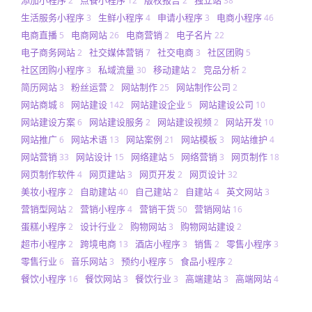
2
12
2
38
生活服务小程序
生鲜小程序
申请小程序
电商小程序
3
4
3
46
电商直播
电商网站
电商营销
电子名片
5
26
2
22
电子商务网站
社交媒体营销
社交电商
社区团购
2
7
3
5
社区团购小程序
私域流量
移动建站
竞品分析
3
30
2
2
简历网站
粉丝运营
网站制作
网站制作公司
3
2
25
2
网站商城
网站建设
网站建设企业
网站建设公司
8
142
5
10
网站建设方案
网站建设服务
网站建设视频
网站开发
6
2
2
10
网站推广
网站术语
网站案例
网站模板
网站维护
6
13
21
3
4
网站营销
网站设计
网络建站
网络营销
网页制作
33
15
5
3
18
网页制作软件
网页建站
网页开发
网页设计
4
3
2
32
美妆小程序
自助建站
自己建站
自建站
英文网站
2
40
2
4
3
营销型网站
营销小程序
营销干货
营销网站
2
4
50
16
蛋糕小程序
设计行业
购物网站
购物网站建设
2
2
3
2
超市小程序
跨境电商
酒店小程序
销售
零售小程序
2
13
3
2
3
零售行业
音乐网站
预约小程序
食品小程序
6
3
5
2
餐饮小程序
餐饮网站
餐饮行业
高端建站
高端网站
16
3
3
3
4