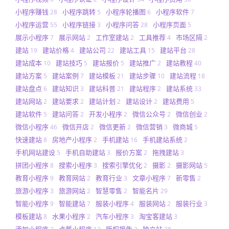
小程序赚钱
小程序跳转
小程序轮播图
小程序软件
28
5
6
7
小程序运营
小程序链接
小程序问答
小程序页面
55
3
28
5
展示小程序
展示网站
工作室建站
工具推荐
市场区隔
7
2
2
4
2
建站
建站价格
建站公司
建站工具
建站平台
19
4
22
15
28
建站成本
建站技巧
建站报价
建站推广
建站教程
10
5
5
2
40
建站方案
建站案例
建站模板
建站步骤
建站流程
5
7
21
10
18
建站盘点
建站知识
建站科普
建站程序
建站系统
6
3
21
2
33
建站网站
建站要求
建站计划
建站设计
建站费用
2
2
2
2
5
建站软件
建站问答
开发小程序
微信公众号
微信创业
5
2
2
2
2
微信小程序
微信开店
微信更新
微信营销
微商城
46
2
2
3
5
快速建站
房地产小程序
手机建站
手机建站系统
8
2
16
2
手机网站建设
手机自助建站
报价方案
拖拽建站
5
3
2
3
拼团小程序
搜索小程序
搜索引擎优化
摄影
摄影网站
8
3
2
2
5
教育小程序
教育网站
教育行业
文章小程序
新零售
9
2
3
7
2
旅游小程序
旅游网站
智慧零售
智能名片
3
2
2
29
智能小程序
智能建站
服装小程序
服装网站
服装行业
9
7
4
2
3
模板建站
水果小程序
汽车小程序
淘宝客建站
8
2
3
3
添加小程序
点餐小程序
版权报告
独立站