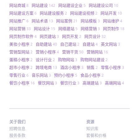
网站商城
网站建设
网站建设企业
网站建设公司
8
142
5
10
网站建设方案
网站建设服务
网站建设视频
网站开发
6
2
2
10
网站推广
网站术语
网站案例
网站模板
网站维护
6
13
21
3
4
网站营销
网站设计
网络建站
网络营销
网页制作
33
15
5
3
18
网页制作软件
网页建站
网页开发
网页设计
4
3
2
32
美妆小程序
自助建站
自己建站
自建站
英文网站
2
40
2
4
3
营销型网站
营销小程序
营销干货
营销网站
2
4
50
16
蛋糕小程序
设计行业
购物网站
购物网站建设
2
2
3
2
超市小程序
跨境电商
酒店小程序
销售
零售小程序
2
13
3
2
3
零售行业
音乐网站
预约小程序
食品小程序
6
3
5
2
餐饮小程序
餐饮网站
餐饮行业
高端建站
高端网站
16
3
3
3
4
关于我们
资源
招聘信息
知识库
服务条款
套餐和价格