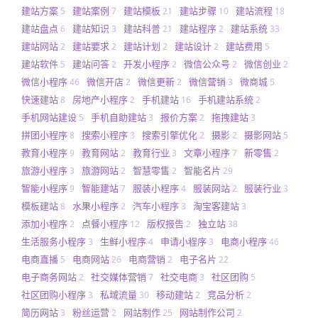
建站方案
建站案例
建站模板
建站步骤
建站流程
5
7
21
10
18
建站盘点
建站知识
建站科普
建站程序
建站系统
6
3
21
2
33
建站网站
建站要求
建站计划
建站设计
建站费用
2
2
2
2
5
建站软件
建站问答
开发小程序
微信公众号
微信创业
5
2
2
2
2
微信小程序
微信开店
微信更新
微信营销
微商城
46
2
2
3
5
快速建站
房地产小程序
手机建站
手机建站系统
8
2
16
2
手机网站建设
手机自助建站
报价方案
拖拽建站
5
3
2
3
拼团小程序
搜索小程序
搜索引擎优化
摄影
摄影网站
8
3
2
2
5
教育小程序
教育网站
教育行业
文章小程序
新零售
9
2
3
7
2
旅游小程序
旅游网站
智慧零售
智能名片
3
2
2
29
智能小程序
智能建站
服装小程序
服装网站
服装行业
9
7
4
2
3
模板建站
水果小程序
汽车小程序
淘宝客建站
8
2
3
3
添加小程序
点餐小程序
版权报告
独立站
2
12
2
38
生活服务小程序
生鲜小程序
申请小程序
电商小程序
3
4
3
46
电商直播
电商网站
电商营销
电子名片
5
26
2
22
电子商务网站
社交媒体营销
社交电商
社区团购
2
7
3
5
社区团购小程序
私域流量
移动建站
竞品分析
3
30
2
2
简历网站
粉丝运营
网站制作
网站制作公司
3
2
25
2