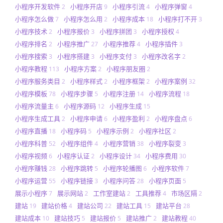
小程序开发软件
小程序开店
小程序引流
小程序弹窗
2
9
4
4
小程序怎么做
小程序怎么用
小程序成本
小程序打不开
7
2
18
3
小程序技术
小程序报价
小程序拼团
小程序授权
2
3
3
4
小程序排名
小程序推广
小程序推荐
小程序插件
2
27
4
3
小程序搜索
小程序搭建
小程序支付
小程序改名字
3
3
3
2
小程序教程
小程序方案
小程序朋友圈
113
2
2
小程序服务类目
小程序样式
小程序框架
小程序案例
2
2
2
32
小程序模板
小程序步骤
小程序注册
小程序流程
78
5
14
18
小程序流量主
小程序源码
小程序生成
6
12
15
小程序生成工具
小程序申请
小程序盈利
小程序盘点
2
6
2
6
小程序直播
小程序码
小程序示例
小程序社区
18
5
2
2
小程序科普
小程序组件
小程序营销
小程序裂变
52
4
38
3
小程序视频
小程序认证
小程序设计
小程序费用
6
2
34
30
小程序赚钱
小程序跳转
小程序轮播图
小程序软件
28
5
6
7
小程序运营
小程序链接
小程序问答
小程序页面
55
3
28
5
展示小程序
展示网站
工作室建站
工具推荐
市场区隔
7
2
2
4
2
建站
建站价格
建站公司
建站工具
建站平台
19
4
22
15
28
建站成本
建站技巧
建站报价
建站推广
建站教程
10
5
5
2
40