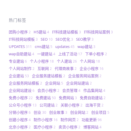
热门标签
团购小程序
H5建站
IT科技建站模板
IT科技网站案例
2
4
3
3
IT科技网站模板
SEO
SEO优化
SEO教学
3
10
3
3
UPDATES
cms建站
updates
wap建站
311
5
45
3
wap自助建站
一键建站
上线了活动
下单小程序
4
4
17
2
专业建站
个人小程序
个人建站
个人网站
6
18
26
18
个人网站制作
互联网
代理商故事
企业小程序
2
2
2
16
企业建站
企业服务建站模板
企业服务网站案例
53
2
2
企业服务网站模板
企业网站
企业网站建站
2
5
2
企业网站建设
会员小程序
会员管理
作品集网站
6
2
4
4
免费小程序
免费建站
免费网站
免费自助建站
22
50
3
2
公众号小程序
公司建站
关联小程序
出海干货
13
2
2
2
分销小程序
创业
创业故事
创业网站
创业项目
6
30
3
2
5
创建小程序
制作小程序
制作网页
功能更新
4
16
2
96
北京小程序
医疗小程序
卖货小程序
博客网站
2
2
2
4