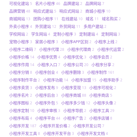
可视化建站
名片小程序
品牌建站
品牌网站
5
46
2
7
品牌营销
响应式建站
响应式网站
商城小程序
48
5
2
10
商城网站
团购小程序
在线建站
域名
域名购买
13
11
10
11
2
外卖小程序
外贸建站
外贸网站
多用户建站
4
12
11
2
学校网站
学生网站
定制小程序
定制建站
定制网站
2
4
3
4
3
宠物小程序
家居小程序
小程序APP区别
小程序上线
3
3
2
2
小程序二维码
小程序代理
小程序代理商
小程序代运营
7
28
2
2
小程序价格
小程序优势
小程序优化
小程序会员
14
4
3
2
小程序作用
小程序入口
小程序公司
小程序分享
14
7
20
2
小程序分销
小程序创业
小程序删除
小程序制作
8
4
3
161
小程序制作平台
小程序功能
小程序加盟
小程序助手
2
14
15
2
小程序卖货
小程序发布
小程序变现
小程序可视化
3
9
13
2
小程序名片
小程序后台
小程序商城
小程序商店
2
3
88
5
小程序图标
小程序外包
小程序多少钱
小程序头像
2
5
12
2
小程序定制
小程序审核
小程序导航
小程序工具
10
3
2
29
小程序布局
小程序平台
小程序广告
小程序店铺
4
44
2
8
小程序开发
小程序开发价格
小程序开发公司
187
2
7
小程序开发工具
小程序开发平台
小程序开发文档
8
3
4