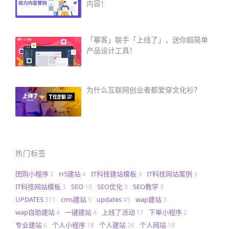
内容！
「摹客」联手「上线了」，送你超简单
产品设计工具！
为什么互联网创业者都爱穿文化衫？
热门标签
团购小程序
H5建站
IT科技建站模板
IT科技网站案例
2
4
3
3
IT科技网站模板
SEO
SEO优化
SEO教学
3
10
3
3
UPDATES
cms建站
updates
wap建站
311
5
45
3
wap自助建站
一键建站
上线了活动
下单小程序
4
4
17
2
专业建站
个人小程序
个人建站
个人网站
6
18
26
18