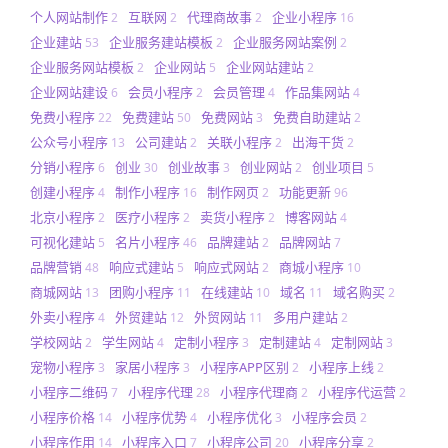
个人网站制作
互联网
代理商故事
企业小程序
2
2
2
16
企业建站
企业服务建站模板
企业服务网站案例
53
2
2
企业服务网站模板
企业网站
企业网站建站
2
5
2
企业网站建设
会员小程序
会员管理
作品集网站
6
2
4
4
免费小程序
免费建站
免费网站
免费自助建站
22
50
3
2
公众号小程序
公司建站
关联小程序
出海干货
13
2
2
2
分销小程序
创业
创业故事
创业网站
创业项目
6
30
3
2
5
创建小程序
制作小程序
制作网页
功能更新
4
16
2
96
北京小程序
医疗小程序
卖货小程序
博客网站
2
2
2
4
可视化建站
名片小程序
品牌建站
品牌网站
5
46
2
7
品牌营销
响应式建站
响应式网站
商城小程序
48
5
2
10
商城网站
团购小程序
在线建站
域名
域名购买
13
11
10
11
2
外卖小程序
外贸建站
外贸网站
多用户建站
4
12
11
2
学校网站
学生网站
定制小程序
定制建站
定制网站
2
4
3
4
3
宠物小程序
家居小程序
小程序APP区别
小程序上线
3
3
2
2
小程序二维码
小程序代理
小程序代理商
小程序代运营
7
28
2
2
小程序价格
小程序优势
小程序优化
小程序会员
14
4
3
2
小程序作用
小程序入口
小程序公司
小程序分享
14
7
20
2