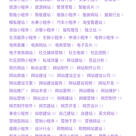
旅游小程序
旅游网站
智慧零售
智能名片
3
2
2
29
智能小程序
智能建站
服装小程序
服装网站
服装行业
9
7
4
2
3
模板建站
水果小程序
汽车小程序
淘宝客建站
8
2
3
3
添加小程序
点餐小程序
版权报告
独立站
2
12
2
38
生活服务小程序
生鲜小程序
申请小程序
电商小程序
3
4
3
46
电商直播
电商网站
电商营销
电子名片
5
26
2
22
电子商务网站
社交媒体营销
社交电商
社区团购
2
7
3
5
社区团购小程序
私域流量
移动建站
竞品分析
3
30
2
2
简历网站
粉丝运营
网站制作
网站制作公司
3
2
25
2
网站商城
网站建设
网站建设企业
网站建设公司
8
142
5
10
网站建设方案
网站建设服务
网站建设视频
网站开发
6
2
2
10
网站推广
网站术语
网站案例
网站模板
网站维护
6
13
21
3
4
网站营销
网站设计
网络建站
网络营销
网页制作
33
15
5
3
18
网页制作软件
网页建站
网页开发
网页设计
4
3
2
32
美妆小程序
自助建站
自己建站
自建站
英文网站
2
40
2
4
3
营销型网站
营销小程序
营销干货
营销网站
2
4
50
16
蛋糕小程序
设计行业
购物网站
购物网站建设
2
2
3
2