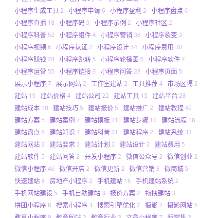
小程序生成工具
小程序申请
小程序盈利
小程序盘点
2
6
2
6
小程序直播
小程序码
小程序示例
小程序社区
18
5
2
2
小程序科普
小程序组件
小程序营销
小程序裂变
52
4
38
3
小程序视频
小程序认证
小程序设计
小程序费用
6
2
34
30
小程序赚钱
小程序跳转
小程序轮播图
小程序软件
28
5
6
7
小程序运营
小程序链接
小程序问答
小程序页面
55
3
28
5
展示小程序
展示网站
工作室建站
工具推荐
市场区隔
7
2
2
4
2
建站
建站价格
建站公司
建站工具
建站平台
19
4
22
15
28
建站成本
建站技巧
建站报价
建站推广
建站教程
10
5
5
2
40
建站方案
建站案例
建站模板
建站步骤
建站流程
5
7
21
10
18
建站盘点
建站知识
建站科普
建站程序
建站系统
6
3
21
2
33
建站网站
建站要求
建站计划
建站设计
建站费用
2
2
2
2
5
建站软件
建站问答
开发小程序
微信公众号
微信创业
5
2
2
2
2
微信小程序
微信开店
微信更新
微信营销
微商城
46
2
2
3
5
快速建站
房地产小程序
手机建站
手机建站系统
8
2
16
2
手机网站建设
手机自助建站
报价方案
拖拽建站
5
3
2
3
拼团小程序
搜索小程序
搜索引擎优化
摄影
摄影网站
8
3
2
2
5
教育小程序
教育网站
教育行业
文章小程序
新零售
9
2
3
7
2