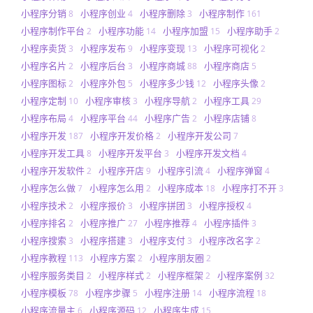
小程序分销
小程序创业
小程序删除
小程序制作
8
4
3
161
小程序制作平台
小程序功能
小程序加盟
小程序助手
2
14
15
2
小程序卖货
小程序发布
小程序变现
小程序可视化
3
9
13
2
小程序名片
小程序后台
小程序商城
小程序商店
2
3
88
5
小程序图标
小程序外包
小程序多少钱
小程序头像
2
5
12
2
小程序定制
小程序审核
小程序导航
小程序工具
10
3
2
29
小程序布局
小程序平台
小程序广告
小程序店铺
4
44
2
8
小程序开发
小程序开发价格
小程序开发公司
187
2
7
小程序开发工具
小程序开发平台
小程序开发文档
8
3
4
小程序开发软件
小程序开店
小程序引流
小程序弹窗
2
9
4
4
小程序怎么做
小程序怎么用
小程序成本
小程序打不开
7
2
18
3
小程序技术
小程序报价
小程序拼团
小程序授权
2
3
3
4
小程序排名
小程序推广
小程序推荐
小程序插件
2
27
4
3
小程序搜索
小程序搭建
小程序支付
小程序改名字
3
3
3
2
小程序教程
小程序方案
小程序朋友圈
113
2
2
小程序服务类目
小程序样式
小程序框架
小程序案例
2
2
2
32
小程序模板
小程序步骤
小程序注册
小程序流程
78
5
14
18
小程序流量主
小程序源码
小程序生成
6
12
15