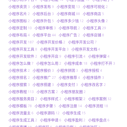
小程序卖货
小程序发布
小程序变现
小程序可视化
3
9
13
2
小程序名片
小程序后台
小程序商城
小程序商店
2
3
88
5
小程序图标
小程序外包
小程序多少钱
小程序头像
2
5
12
2
小程序定制
小程序审核
小程序导航
小程序工具
10
3
2
29
小程序布局
小程序平台
小程序广告
小程序店铺
4
44
2
8
小程序开发
小程序开发价格
小程序开发公司
187
2
7
小程序开发工具
小程序开发平台
小程序开发文档
8
3
4
小程序开发软件
小程序开店
小程序引流
小程序弹窗
2
9
4
4
小程序怎么做
小程序怎么用
小程序成本
小程序打不开
7
2
18
3
小程序技术
小程序报价
小程序拼团
小程序授权
2
3
3
4
小程序排名
小程序推广
小程序推荐
小程序插件
2
27
4
3
小程序搜索
小程序搭建
小程序支付
小程序改名字
3
3
3
2
小程序教程
小程序方案
小程序朋友圈
113
2
2
小程序服务类目
小程序样式
小程序框架
小程序案例
2
2
2
32
小程序模板
小程序步骤
小程序注册
小程序流程
78
5
14
18
小程序流量主
小程序源码
小程序生成
6
12
15
小程序生成工具
小程序申请
小程序盈利
小程序盘点
2
6
2
6
小程序直播
小程序码
小程序示例
小程序社区