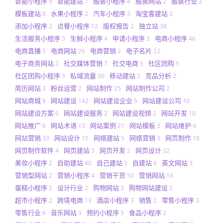
智能小程序
智能建站
服装小程序
服装网站
服装行业
9
7
4
2
3
模板建站
水果小程序
汽车小程序
淘宝客建站
8
2
3
3
添加小程序
点餐小程序
版权报告
独立站
2
12
2
38
生活服务小程序
生鲜小程序
申请小程序
电商小程序
3
4
3
46
电商直播
电商网站
电商营销
电子名片
5
26
2
22
电子商务网站
社交媒体营销
社交电商
社区团购
2
7
3
5
社区团购小程序
私域流量
移动建站
竞品分析
3
30
2
2
简历网站
粉丝运营
网站制作
网站制作公司
3
2
25
2
网站商城
网站建设
网站建设企业
网站建设公司
8
142
5
10
网站建设方案
网站建设服务
网站建设视频
网站开发
6
2
2
10
网站推广
网站术语
网站案例
网站模板
网站维护
6
13
21
3
4
网站营销
网站设计
网络建站
网络营销
网页制作
33
15
5
3
18
网页制作软件
网页建站
网页开发
网页设计
4
3
2
32
美妆小程序
自助建站
自己建站
自建站
英文网站
2
40
2
4
3
营销型网站
营销小程序
营销干货
营销网站
2
4
50
16
蛋糕小程序
设计行业
购物网站
购物网站建设
2
2
3
2
超市小程序
跨境电商
酒店小程序
销售
零售小程序
2
13
3
2
3
零售行业
音乐网站
预约小程序
食品小程序
6
3
5
2