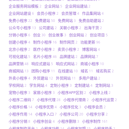
企业服务网站模板
企业网站
企业网站建站
2
5
2
企业网站建设
会员小程序
会员管理
作品集网站
6
2
4
4
免费小程序
免费建站
免费网站
免费自助建站
22
50
3
2
公众号小程序
公司建站
关联小程序
出海干货
13
2
2
2
分销小程序
创业
创业故事
创业网站
创业项目
6
30
3
2
5
创建小程序
制作小程序
制作网页
功能更新
4
16
2
96
北京小程序
医疗小程序
卖货小程序
博客网站
2
2
2
4
可视化建站
名片小程序
品牌建站
品牌网站
5
46
2
7
品牌营销
响应式建站
响应式网站
商城小程序
48
5
2
10
商城网站
团购小程序
在线建站
域名
域名购买
13
11
10
11
2
外卖小程序
外贸建站
外贸网站
多用户建站
4
12
11
2
学校网站
学生网站
定制小程序
定制建站
定制网站
2
4
3
4
3
宠物小程序
家居小程序
小程序APP区别
小程序上线
3
3
2
2
小程序二维码
小程序代理
小程序代理商
小程序代运营
7
28
2
2
小程序价格
小程序优势
小程序优化
小程序会员
14
4
3
2
小程序作用
小程序入口
小程序公司
小程序分享
14
7
20
2
小程序分销
小程序创业
小程序删除
小程序制作
8
4
3
161
小程序制作平台
小程序功能
小程序加盟
小程序助手
2
14
15
2