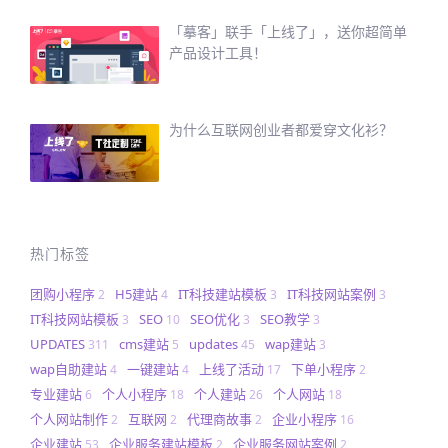
「摹客」联手「上线了」，送你超简单
产品设计工具！
为什么互联网创业者都爱穿文化衫？
热门标签
团购小程序
H5建站
IT科技建站模板
IT科技网站案例
2
4
3
3
IT科技网站模板
SEO
SEO优化
SEO教学
3
10
3
3
UPDATES
cms建站
updates
wap建站
311
5
45
3
wap自助建站
一键建站
上线了活动
下单小程序
4
4
17
2
专业建站
个人小程序
个人建站
个人网站
6
18
26
18
个人网站制作
互联网
代理商故事
企业小程序
2
2
2
16
企业建站
企业服务建站模板
企业服务网站案例
53
2
2