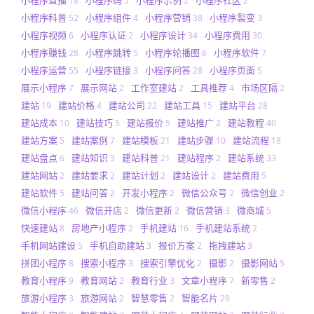
18
5
2
2
小程序科普
小程序组件
小程序营销
小程序裂变
52
4
38
3
小程序视频
小程序认证
小程序设计
小程序费用
6
2
34
30
小程序赚钱
小程序跳转
小程序轮播图
小程序软件
28
5
6
7
小程序运营
小程序链接
小程序问答
小程序页面
55
3
28
5
展示小程序
展示网站
工作室建站
工具推荐
市场区隔
7
2
2
4
2
建站
建站价格
建站公司
建站工具
建站平台
19
4
22
15
28
建站成本
建站技巧
建站报价
建站推广
建站教程
10
5
5
2
40
建站方案
建站案例
建站模板
建站步骤
建站流程
5
7
21
10
18
建站盘点
建站知识
建站科普
建站程序
建站系统
6
3
21
2
33
建站网站
建站要求
建站计划
建站设计
建站费用
2
2
2
2
5
建站软件
建站问答
开发小程序
微信公众号
微信创业
5
2
2
2
2
微信小程序
微信开店
微信更新
微信营销
微商城
46
2
2
3
5
快速建站
房地产小程序
手机建站
手机建站系统
8
2
16
2
手机网站建设
手机自助建站
报价方案
拖拽建站
5
3
2
3
拼团小程序
搜索小程序
搜索引擎优化
摄影
摄影网站
8
3
2
2
5
教育小程序
教育网站
教育行业
文章小程序
新零售
9
2
3
7
2
旅游小程序
旅游网站
智慧零售
智能名片
3
2
2
29