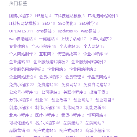
热门标签
团购小程序
H5建站
IT科技建站模板
IT科技网站案例
2
4
3
3
IT科技网站模板
SEO
SEO优化
SEO教学
3
10
3
3
UPDATES
cms建站
updates
wap建站
311
5
45
3
wap自助建站
一键建站
上线了活动
下单小程序
4
4
17
2
专业建站
个人小程序
个人建站
个人网站
6
18
26
18
个人网站制作
互联网
代理商故事
企业小程序
2
2
2
16
企业建站
企业服务建站模板
企业服务网站案例
53
2
2
企业服务网站模板
企业网站
企业网站建站
2
5
2
企业网站建设
会员小程序
会员管理
作品集网站
6
2
4
4
免费小程序
免费建站
免费网站
免费自助建站
22
50
3
2
公众号小程序
公司建站
关联小程序
出海干货
13
2
2
2
分销小程序
创业
创业故事
创业网站
创业项目
6
30
3
2
5
创建小程序
制作小程序
制作网页
功能更新
4
16
2
96
北京小程序
医疗小程序
卖货小程序
博客网站
2
2
2
4
可视化建站
名片小程序
品牌建站
品牌网站
5
46
2
7
品牌营销
响应式建站
响应式网站
商城小程序
48
5
2
10