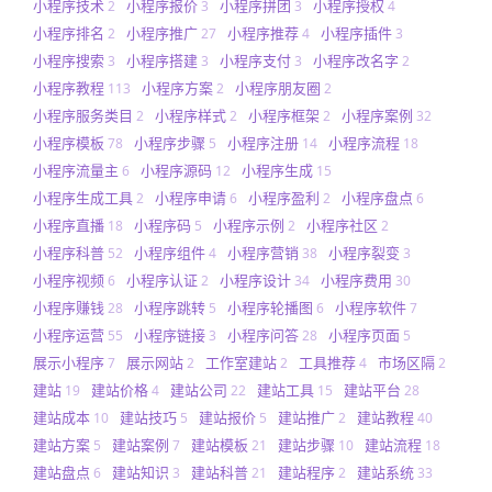
小程序技术
小程序报价
小程序拼团
小程序授权
2
3
3
4
小程序排名
小程序推广
小程序推荐
小程序插件
2
27
4
3
小程序搜索
小程序搭建
小程序支付
小程序改名字
3
3
3
2
小程序教程
小程序方案
小程序朋友圈
113
2
2
小程序服务类目
小程序样式
小程序框架
小程序案例
2
2
2
32
小程序模板
小程序步骤
小程序注册
小程序流程
78
5
14
18
小程序流量主
小程序源码
小程序生成
6
12
15
小程序生成工具
小程序申请
小程序盈利
小程序盘点
2
6
2
6
小程序直播
小程序码
小程序示例
小程序社区
18
5
2
2
小程序科普
小程序组件
小程序营销
小程序裂变
52
4
38
3
小程序视频
小程序认证
小程序设计
小程序费用
6
2
34
30
小程序赚钱
小程序跳转
小程序轮播图
小程序软件
28
5
6
7
小程序运营
小程序链接
小程序问答
小程序页面
55
3
28
5
展示小程序
展示网站
工作室建站
工具推荐
市场区隔
7
2
2
4
2
建站
建站价格
建站公司
建站工具
建站平台
19
4
22
15
28
建站成本
建站技巧
建站报价
建站推广
建站教程
10
5
5
2
40
建站方案
建站案例
建站模板
建站步骤
建站流程
5
7
21
10
18
建站盘点
建站知识
建站科普
建站程序
建站系统
6
3
21
2
33