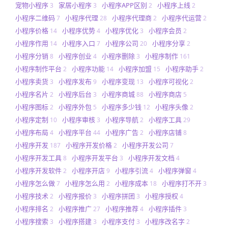
宠物小程序
家居小程序
小程序APP区别
小程序上线
3
3
2
2
小程序二维码
小程序代理
小程序代理商
小程序代运营
7
28
2
2
小程序价格
小程序优势
小程序优化
小程序会员
14
4
3
2
小程序作用
小程序入口
小程序公司
小程序分享
14
7
20
2
小程序分销
小程序创业
小程序删除
小程序制作
8
4
3
161
小程序制作平台
小程序功能
小程序加盟
小程序助手
2
14
15
2
小程序卖货
小程序发布
小程序变现
小程序可视化
3
9
13
2
小程序名片
小程序后台
小程序商城
小程序商店
2
3
88
5
小程序图标
小程序外包
小程序多少钱
小程序头像
2
5
12
2
小程序定制
小程序审核
小程序导航
小程序工具
10
3
2
29
小程序布局
小程序平台
小程序广告
小程序店铺
4
44
2
8
小程序开发
小程序开发价格
小程序开发公司
187
2
7
小程序开发工具
小程序开发平台
小程序开发文档
8
3
4
小程序开发软件
小程序开店
小程序引流
小程序弹窗
2
9
4
4
小程序怎么做
小程序怎么用
小程序成本
小程序打不开
7
2
18
3
小程序技术
小程序报价
小程序拼团
小程序授权
2
3
3
4
小程序排名
小程序推广
小程序推荐
小程序插件
2
27
4
3
小程序搜索
小程序搭建
小程序支付
小程序改名字
3
3
3
2