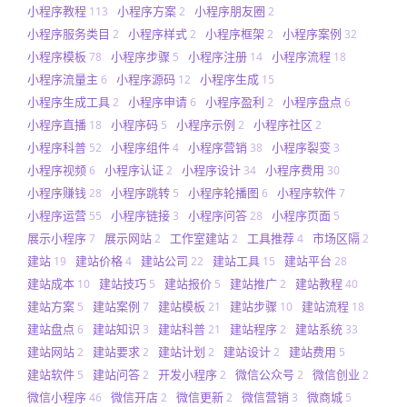
小程序教程
小程序方案
小程序朋友圈
113
2
2
小程序服务类目
小程序样式
小程序框架
小程序案例
2
2
2
32
小程序模板
小程序步骤
小程序注册
小程序流程
78
5
14
18
小程序流量主
小程序源码
小程序生成
6
12
15
小程序生成工具
小程序申请
小程序盈利
小程序盘点
2
6
2
6
小程序直播
小程序码
小程序示例
小程序社区
18
5
2
2
小程序科普
小程序组件
小程序营销
小程序裂变
52
4
38
3
小程序视频
小程序认证
小程序设计
小程序费用
6
2
34
30
小程序赚钱
小程序跳转
小程序轮播图
小程序软件
28
5
6
7
小程序运营
小程序链接
小程序问答
小程序页面
55
3
28
5
展示小程序
展示网站
工作室建站
工具推荐
市场区隔
7
2
2
4
2
建站
建站价格
建站公司
建站工具
建站平台
19
4
22
15
28
建站成本
建站技巧
建站报价
建站推广
建站教程
10
5
5
2
40
建站方案
建站案例
建站模板
建站步骤
建站流程
5
7
21
10
18
建站盘点
建站知识
建站科普
建站程序
建站系统
6
3
21
2
33
建站网站
建站要求
建站计划
建站设计
建站费用
2
2
2
2
5
建站软件
建站问答
开发小程序
微信公众号
微信创业
5
2
2
2
2
微信小程序
微信开店
微信更新
微信营销
微商城
46
2
2
3
5