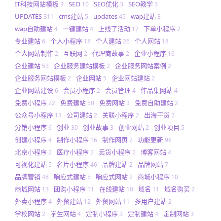
IT科技网站模板
SEO
SEO优化
SEO教学
3
10
3
3
UPDATES
cms建站
updates
wap建站
311
5
45
3
wap自助建站
一键建站
上线了活动
下单小程序
4
4
17
2
专业建站
个人小程序
个人建站
个人网站
6
18
26
18
个人网站制作
互联网
代理商故事
企业小程序
2
2
2
16
企业建站
企业服务建站模板
企业服务网站案例
53
2
2
企业服务网站模板
企业网站
企业网站建站
2
5
2
企业网站建设
会员小程序
会员管理
作品集网站
6
2
4
4
免费小程序
免费建站
免费网站
免费自助建站
22
50
3
2
公众号小程序
公司建站
关联小程序
出海干货
13
2
2
2
分销小程序
创业
创业故事
创业网站
创业项目
6
30
3
2
5
创建小程序
制作小程序
制作网页
功能更新
4
16
2
96
北京小程序
医疗小程序
卖货小程序
博客网站
2
2
2
4
可视化建站
名片小程序
品牌建站
品牌网站
5
46
2
7
品牌营销
响应式建站
响应式网站
商城小程序
48
5
2
10
商城网站
团购小程序
在线建站
域名
域名购买
13
11
10
11
2
外卖小程序
外贸建站
外贸网站
多用户建站
4
12
11
2
学校网站
学生网站
定制小程序
定制建站
定制网站
2
4
3
4
3