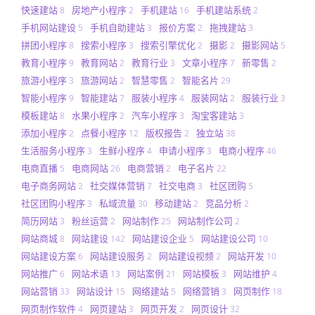
快速建站
房地产小程序
手机建站
手机建站系统
8
2
16
2
手机网站建设
手机自助建站
报价方案
拖拽建站
5
3
2
3
拼团小程序
搜索小程序
搜索引擎优化
摄影
摄影网站
8
3
2
2
5
教育小程序
教育网站
教育行业
文章小程序
新零售
9
2
3
7
2
旅游小程序
旅游网站
智慧零售
智能名片
3
2
2
29
智能小程序
智能建站
服装小程序
服装网站
服装行业
9
7
4
2
3
模板建站
水果小程序
汽车小程序
淘宝客建站
8
2
3
3
添加小程序
点餐小程序
版权报告
独立站
2
12
2
38
生活服务小程序
生鲜小程序
申请小程序
电商小程序
3
4
3
46
电商直播
电商网站
电商营销
电子名片
5
26
2
22
电子商务网站
社交媒体营销
社交电商
社区团购
2
7
3
5
社区团购小程序
私域流量
移动建站
竞品分析
3
30
2
2
简历网站
粉丝运营
网站制作
网站制作公司
3
2
25
2
网站商城
网站建设
网站建设企业
网站建设公司
8
142
5
10
网站建设方案
网站建设服务
网站建设视频
网站开发
6
2
2
10
网站推广
网站术语
网站案例
网站模板
网站维护
6
13
21
3
4
网站营销
网站设计
网络建站
网络营销
网页制作
33
15
5
3
18
网页制作软件
网页建站
网页开发
网页设计
4
3
2
32