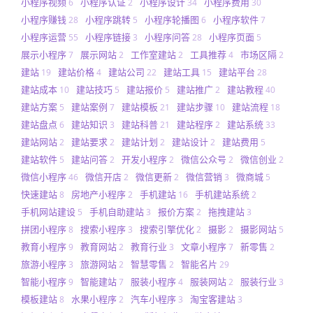
小程序视频
小程序认证
小程序设计
小程序费用
6
2
34
30
小程序赚钱
小程序跳转
小程序轮播图
小程序软件
28
5
6
7
小程序运营
小程序链接
小程序问答
小程序页面
55
3
28
5
展示小程序
展示网站
工作室建站
工具推荐
市场区隔
7
2
2
4
2
建站
建站价格
建站公司
建站工具
建站平台
19
4
22
15
28
建站成本
建站技巧
建站报价
建站推广
建站教程
10
5
5
2
40
建站方案
建站案例
建站模板
建站步骤
建站流程
5
7
21
10
18
建站盘点
建站知识
建站科普
建站程序
建站系统
6
3
21
2
33
建站网站
建站要求
建站计划
建站设计
建站费用
2
2
2
2
5
建站软件
建站问答
开发小程序
微信公众号
微信创业
5
2
2
2
2
微信小程序
微信开店
微信更新
微信营销
微商城
46
2
2
3
5
快速建站
房地产小程序
手机建站
手机建站系统
8
2
16
2
手机网站建设
手机自助建站
报价方案
拖拽建站
5
3
2
3
拼团小程序
搜索小程序
搜索引擎优化
摄影
摄影网站
8
3
2
2
5
教育小程序
教育网站
教育行业
文章小程序
新零售
9
2
3
7
2
旅游小程序
旅游网站
智慧零售
智能名片
3
2
2
29
智能小程序
智能建站
服装小程序
服装网站
服装行业
9
7
4
2
3
模板建站
水果小程序
汽车小程序
淘宝客建站
8
2
3
3