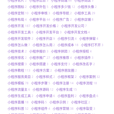
小程序名片
小程序后台
小程序商城
小程序商店
2
3
88
5
小程序图标
小程序外包
小程序多少钱
小程序头像
2
5
12
2
小程序定制
小程序审核
小程序导航
小程序工具
10
3
2
29
小程序布局
小程序平台
小程序广告
小程序店铺
4
44
2
8
小程序开发
小程序开发价格
小程序开发公司
187
2
7
小程序开发工具
小程序开发平台
小程序开发文档
8
3
4
小程序开发软件
小程序开店
小程序引流
小程序弹窗
2
9
4
4
小程序怎么做
小程序怎么用
小程序成本
小程序打不开
7
2
18
3
小程序技术
小程序报价
小程序拼团
小程序授权
2
3
3
4
小程序排名
小程序推广
小程序推荐
小程序插件
2
27
4
3
小程序搜索
小程序搭建
小程序支付
小程序改名字
3
3
3
2
小程序教程
小程序方案
小程序朋友圈
113
2
2
小程序服务类目
小程序样式
小程序框架
小程序案例
2
2
2
32
小程序模板
小程序步骤
小程序注册
小程序流程
78
5
14
18
小程序流量主
小程序源码
小程序生成
6
12
15
小程序生成工具
小程序申请
小程序盈利
小程序盘点
2
6
2
6
小程序直播
小程序码
小程序示例
小程序社区
18
5
2
2
小程序科普
小程序组件
小程序营销
小程序裂变
52
4
38
3