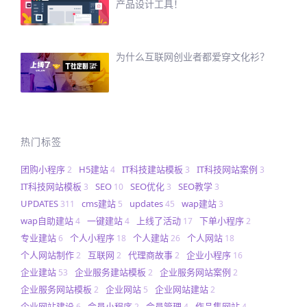
产品设计工具！
为什么互联网创业者都爱穿文化衫？
热门标签
团购小程序
H5建站
IT科技建站模板
IT科技网站案例
2
4
3
3
IT科技网站模板
SEO
SEO优化
SEO教学
3
10
3
3
UPDATES
cms建站
updates
wap建站
311
5
45
3
wap自助建站
一键建站
上线了活动
下单小程序
4
4
17
2
专业建站
个人小程序
个人建站
个人网站
6
18
26
18
个人网站制作
互联网
代理商故事
企业小程序
2
2
2
16
企业建站
企业服务建站模板
企业服务网站案例
53
2
2
企业服务网站模板
企业网站
企业网站建站
2
5
2
企业网站建设
会员小程序
会员管理
作品集网站
6
2
4
4