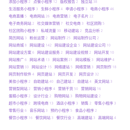
添加小程序
点餐小程序
版权报告
独立站
2
12
2
38
生活服务小程序
生鲜小程序
申请小程序
电商小程序
3
4
3
46
电商直播
电商网站
电商营销
电子名片
5
26
2
22
电子商务网站
社交媒体营销
社交电商
社区团购
2
7
3
5
社区团购小程序
私域流量
移动建站
竞品分析
3
30
2
2
简历网站
粉丝运营
网站制作
网站制作公司
3
2
25
2
网站商城
网站建设
网站建设企业
网站建设公司
8
142
5
10
网站建设方案
网站建设服务
网站建设视频
网站开发
6
2
2
10
网站推广
网站术语
网站案例
网站模板
网站维护
6
13
21
3
4
网站营销
网站设计
网络建站
网络营销
网页制作
33
15
5
3
18
网页制作软件
网页建站
网页开发
网页设计
4
3
2
32
美妆小程序
自助建站
自己建站
自建站
英文网站
2
40
2
4
3
营销型网站
营销小程序
营销干货
营销网站
2
4
50
16
蛋糕小程序
设计行业
购物网站
购物网站建设
2
2
3
2
超市小程序
跨境电商
酒店小程序
销售
零售小程序
2
13
3
2
3
零售行业
音乐网站
预约小程序
食品小程序
6
3
5
2
餐饮小程序
餐饮网站
餐饮行业
高端建站
高端网站
16
3
3
3
4