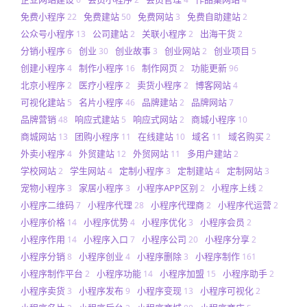
免费小程序
免费建站
免费网站
免费自助建站
22
50
3
2
公众号小程序
公司建站
关联小程序
出海干货
13
2
2
2
分销小程序
创业
创业故事
创业网站
创业项目
6
30
3
2
5
创建小程序
制作小程序
制作网页
功能更新
4
16
2
96
北京小程序
医疗小程序
卖货小程序
博客网站
2
2
2
4
可视化建站
名片小程序
品牌建站
品牌网站
5
46
2
7
品牌营销
响应式建站
响应式网站
商城小程序
48
5
2
10
商城网站
团购小程序
在线建站
域名
域名购买
13
11
10
11
2
外卖小程序
外贸建站
外贸网站
多用户建站
4
12
11
2
学校网站
学生网站
定制小程序
定制建站
定制网站
2
4
3
4
3
宠物小程序
家居小程序
小程序APP区别
小程序上线
3
3
2
2
小程序二维码
小程序代理
小程序代理商
小程序代运营
7
28
2
2
小程序价格
小程序优势
小程序优化
小程序会员
14
4
3
2
小程序作用
小程序入口
小程序公司
小程序分享
14
7
20
2
小程序分销
小程序创业
小程序删除
小程序制作
8
4
3
161
小程序制作平台
小程序功能
小程序加盟
小程序助手
2
14
15
2
小程序卖货
小程序发布
小程序变现
小程序可视化
3
9
13
2