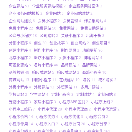
企业建站
企业服务建站模板
企业服务网站案例
53
2
2
企业服务网站模板
企业网站
企业网站建站
2
5
2
企业网站建设
会员小程序
会员管理
作品集网站
6
2
4
4
免费小程序
免费建站
免费网站
免费自助建站
22
50
3
2
公众号小程序
公司建站
关联小程序
出海干货
13
2
2
2
分销小程序
创业
创业故事
创业网站
创业项目
6
30
3
2
5
创建小程序
制作小程序
制作网页
功能更新
4
16
2
96
北京小程序
医疗小程序
卖货小程序
博客网站
2
2
2
4
可视化建站
名片小程序
品牌建站
品牌网站
5
46
2
7
品牌营销
响应式建站
响应式网站
商城小程序
48
5
2
10
商城网站
团购小程序
在线建站
域名
域名购买
13
11
10
11
2
外卖小程序
外贸建站
外贸网站
多用户建站
4
12
11
2
学校网站
学生网站
定制小程序
定制建站
定制网站
2
4
3
4
3
宠物小程序
家居小程序
小程序APP区别
小程序上线
3
3
2
2
小程序二维码
小程序代理
小程序代理商
小程序代运营
7
28
2
2
小程序价格
小程序优势
小程序优化
小程序会员
14
4
3
2
小程序作用
小程序入口
小程序公司
小程序分享
14
7
20
2
小程序分销
小程序创业
小程序删除
小程序制作
8
4
3
161