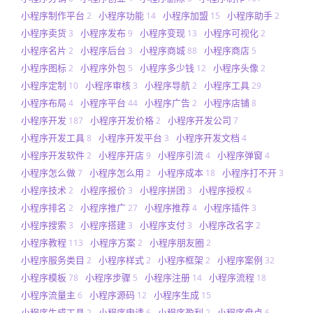
小程序制作平台
小程序功能
小程序加盟
小程序助手
2
14
15
2
小程序卖货
小程序发布
小程序变现
小程序可视化
3
9
13
2
小程序名片
小程序后台
小程序商城
小程序商店
2
3
88
5
小程序图标
小程序外包
小程序多少钱
小程序头像
2
5
12
2
小程序定制
小程序审核
小程序导航
小程序工具
10
3
2
29
小程序布局
小程序平台
小程序广告
小程序店铺
4
44
2
8
小程序开发
小程序开发价格
小程序开发公司
187
2
7
小程序开发工具
小程序开发平台
小程序开发文档
8
3
4
小程序开发软件
小程序开店
小程序引流
小程序弹窗
2
9
4
4
小程序怎么做
小程序怎么用
小程序成本
小程序打不开
7
2
18
3
小程序技术
小程序报价
小程序拼团
小程序授权
2
3
3
4
小程序排名
小程序推广
小程序推荐
小程序插件
2
27
4
3
小程序搜索
小程序搭建
小程序支付
小程序改名字
3
3
3
2
小程序教程
小程序方案
小程序朋友圈
113
2
2
小程序服务类目
小程序样式
小程序框架
小程序案例
2
2
2
32
小程序模板
小程序步骤
小程序注册
小程序流程
78
5
14
18
小程序流量主
小程序源码
小程序生成
6
12
15
小程序生成工具
小程序申请
小程序盈利
小程序盘点
2
6
2
6