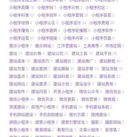
小程序直播
小程序码
小程序示例
小程序社区
18
5
2
2
小程序科普
小程序组件
小程序营销
小程序裂变
52
4
38
3
小程序视频
小程序认证
小程序设计
小程序费用
6
2
34
30
小程序赚钱
小程序跳转
小程序轮播图
小程序软件
28
5
6
7
小程序运营
小程序链接
小程序问答
小程序页面
55
3
28
5
展示小程序
展示网站
工作室建站
工具推荐
市场区隔
7
2
2
4
2
建站
建站价格
建站公司
建站工具
建站平台
19
4
22
15
28
建站成本
建站技巧
建站报价
建站推广
建站教程
10
5
5
2
40
建站方案
建站案例
建站模板
建站步骤
建站流程
5
7
21
10
18
建站盘点
建站知识
建站科普
建站程序
建站系统
6
3
21
2
33
建站网站
建站要求
建站计划
建站设计
建站费用
2
2
2
2
5
建站软件
建站问答
开发小程序
微信公众号
微信创业
5
2
2
2
2
微信小程序
微信开店
微信更新
微信营销
微商城
46
2
2
3
5
快速建站
房地产小程序
手机建站
手机建站系统
8
2
16
2
手机网站建设
手机自助建站
报价方案
拖拽建站
5
3
2
3
拼团小程序
搜索小程序
搜索引擎优化
摄影
摄影网站
8
3
2
2
5
教育小程序
教育网站
教育行业
文章小程序
新零售
9
2
3
7
2