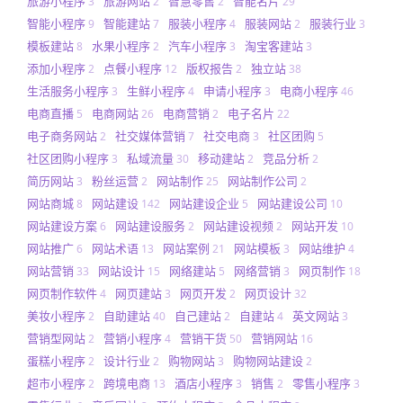
旅游小程序
旅游网站
智慧零售
智能名片
3
2
2
29
智能小程序
智能建站
服装小程序
服装网站
服装行业
9
7
4
2
3
模板建站
水果小程序
汽车小程序
淘宝客建站
8
2
3
3
添加小程序
点餐小程序
版权报告
独立站
2
12
2
38
生活服务小程序
生鲜小程序
申请小程序
电商小程序
3
4
3
46
电商直播
电商网站
电商营销
电子名片
5
26
2
22
电子商务网站
社交媒体营销
社交电商
社区团购
2
7
3
5
社区团购小程序
私域流量
移动建站
竞品分析
3
30
2
2
简历网站
粉丝运营
网站制作
网站制作公司
3
2
25
2
网站商城
网站建设
网站建设企业
网站建设公司
8
142
5
10
网站建设方案
网站建设服务
网站建设视频
网站开发
6
2
2
10
网站推广
网站术语
网站案例
网站模板
网站维护
6
13
21
3
4
网站营销
网站设计
网络建站
网络营销
网页制作
33
15
5
3
18
网页制作软件
网页建站
网页开发
网页设计
4
3
2
32
美妆小程序
自助建站
自己建站
自建站
英文网站
2
40
2
4
3
营销型网站
营销小程序
营销干货
营销网站
2
4
50
16
蛋糕小程序
设计行业
购物网站
购物网站建设
2
2
3
2
超市小程序
跨境电商
酒店小程序
销售
零售小程序
2
13
3
2
3