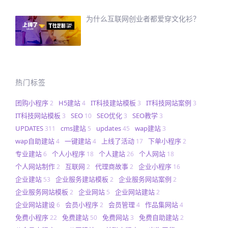
为什么互联网创业者都爱穿文化衫？
热门标签
团购小程序
H5建站
IT科技建站模板
IT科技网站案例
2
4
3
3
IT科技网站模板
SEO
SEO优化
SEO教学
3
10
3
3
UPDATES
cms建站
updates
wap建站
311
5
45
3
wap自助建站
一键建站
上线了活动
下单小程序
4
4
17
2
专业建站
个人小程序
个人建站
个人网站
6
18
26
18
个人网站制作
互联网
代理商故事
企业小程序
2
2
2
16
企业建站
企业服务建站模板
企业服务网站案例
53
2
2
企业服务网站模板
企业网站
企业网站建站
2
5
2
企业网站建设
会员小程序
会员管理
作品集网站
6
2
4
4
免费小程序
免费建站
免费网站
免费自助建站
22
50
3
2