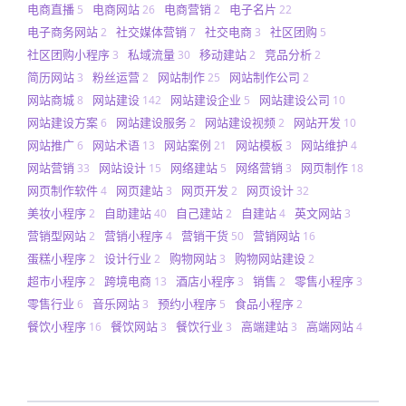
电商直播
电商网站
电商营销
电子名片
5
26
2
22
电子商务网站
社交媒体营销
社交电商
社区团购
2
7
3
5
社区团购小程序
私域流量
移动建站
竞品分析
3
30
2
2
简历网站
粉丝运营
网站制作
网站制作公司
3
2
25
2
网站商城
网站建设
网站建设企业
网站建设公司
8
142
5
10
网站建设方案
网站建设服务
网站建设视频
网站开发
6
2
2
10
网站推广
网站术语
网站案例
网站模板
网站维护
6
13
21
3
4
网站营销
网站设计
网络建站
网络营销
网页制作
33
15
5
3
18
网页制作软件
网页建站
网页开发
网页设计
4
3
2
32
美妆小程序
自助建站
自己建站
自建站
英文网站
2
40
2
4
3
营销型网站
营销小程序
营销干货
营销网站
2
4
50
16
蛋糕小程序
设计行业
购物网站
购物网站建设
2
2
3
2
超市小程序
跨境电商
酒店小程序
销售
零售小程序
2
13
3
2
3
零售行业
音乐网站
预约小程序
食品小程序
6
3
5
2
餐饮小程序
餐饮网站
餐饮行业
高端建站
高端网站
16
3
3
3
4