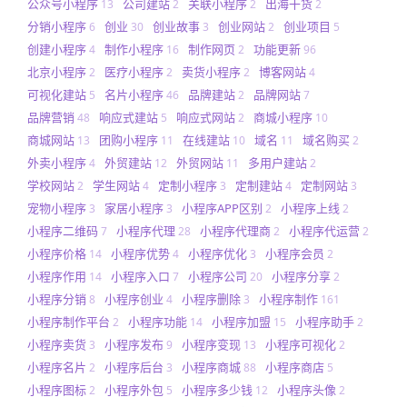
公众号小程序
公司建站
关联小程序
出海干货
13
2
2
2
分销小程序
创业
创业故事
创业网站
创业项目
6
30
3
2
5
创建小程序
制作小程序
制作网页
功能更新
4
16
2
96
北京小程序
医疗小程序
卖货小程序
博客网站
2
2
2
4
可视化建站
名片小程序
品牌建站
品牌网站
5
46
2
7
品牌营销
响应式建站
响应式网站
商城小程序
48
5
2
10
商城网站
团购小程序
在线建站
域名
域名购买
13
11
10
11
2
外卖小程序
外贸建站
外贸网站
多用户建站
4
12
11
2
学校网站
学生网站
定制小程序
定制建站
定制网站
2
4
3
4
3
宠物小程序
家居小程序
小程序APP区别
小程序上线
3
3
2
2
小程序二维码
小程序代理
小程序代理商
小程序代运营
7
28
2
2
小程序价格
小程序优势
小程序优化
小程序会员
14
4
3
2
小程序作用
小程序入口
小程序公司
小程序分享
14
7
20
2
小程序分销
小程序创业
小程序删除
小程序制作
8
4
3
161
小程序制作平台
小程序功能
小程序加盟
小程序助手
2
14
15
2
小程序卖货
小程序发布
小程序变现
小程序可视化
3
9
13
2
小程序名片
小程序后台
小程序商城
小程序商店
2
3
88
5
小程序图标
小程序外包
小程序多少钱
小程序头像
2
5
12
2