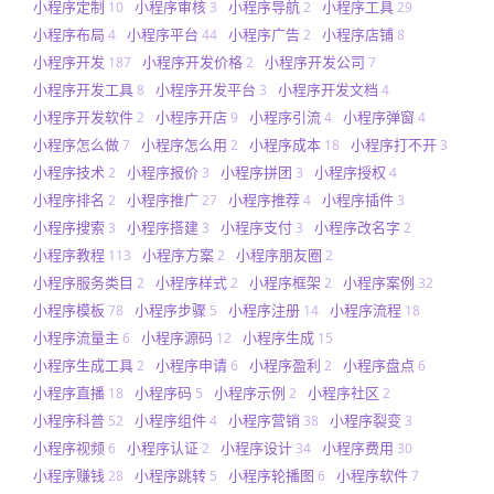
小程序定制
小程序审核
小程序导航
小程序工具
10
3
2
29
小程序布局
小程序平台
小程序广告
小程序店铺
4
44
2
8
小程序开发
小程序开发价格
小程序开发公司
187
2
7
小程序开发工具
小程序开发平台
小程序开发文档
8
3
4
小程序开发软件
小程序开店
小程序引流
小程序弹窗
2
9
4
4
小程序怎么做
小程序怎么用
小程序成本
小程序打不开
7
2
18
3
小程序技术
小程序报价
小程序拼团
小程序授权
2
3
3
4
小程序排名
小程序推广
小程序推荐
小程序插件
2
27
4
3
小程序搜索
小程序搭建
小程序支付
小程序改名字
3
3
3
2
小程序教程
小程序方案
小程序朋友圈
113
2
2
小程序服务类目
小程序样式
小程序框架
小程序案例
2
2
2
32
小程序模板
小程序步骤
小程序注册
小程序流程
78
5
14
18
小程序流量主
小程序源码
小程序生成
6
12
15
小程序生成工具
小程序申请
小程序盈利
小程序盘点
2
6
2
6
小程序直播
小程序码
小程序示例
小程序社区
18
5
2
2
小程序科普
小程序组件
小程序营销
小程序裂变
52
4
38
3
小程序视频
小程序认证
小程序设计
小程序费用
6
2
34
30
小程序赚钱
小程序跳转
小程序轮播图
小程序软件
28
5
6
7