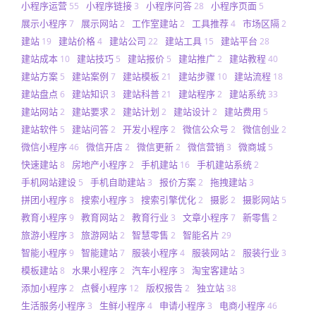
小程序运营
小程序链接
小程序问答
小程序页面
55
3
28
5
展示小程序
展示网站
工作室建站
工具推荐
市场区隔
7
2
2
4
2
建站
建站价格
建站公司
建站工具
建站平台
19
4
22
15
28
建站成本
建站技巧
建站报价
建站推广
建站教程
10
5
5
2
40
建站方案
建站案例
建站模板
建站步骤
建站流程
5
7
21
10
18
建站盘点
建站知识
建站科普
建站程序
建站系统
6
3
21
2
33
建站网站
建站要求
建站计划
建站设计
建站费用
2
2
2
2
5
建站软件
建站问答
开发小程序
微信公众号
微信创业
5
2
2
2
2
微信小程序
微信开店
微信更新
微信营销
微商城
46
2
2
3
5
快速建站
房地产小程序
手机建站
手机建站系统
8
2
16
2
手机网站建设
手机自助建站
报价方案
拖拽建站
5
3
2
3
拼团小程序
搜索小程序
搜索引擎优化
摄影
摄影网站
8
3
2
2
5
教育小程序
教育网站
教育行业
文章小程序
新零售
9
2
3
7
2
旅游小程序
旅游网站
智慧零售
智能名片
3
2
2
29
智能小程序
智能建站
服装小程序
服装网站
服装行业
9
7
4
2
3
模板建站
水果小程序
汽车小程序
淘宝客建站
8
2
3
3
添加小程序
点餐小程序
版权报告
独立站
2
12
2
38
生活服务小程序
生鲜小程序
申请小程序
电商小程序
3
4
3
46