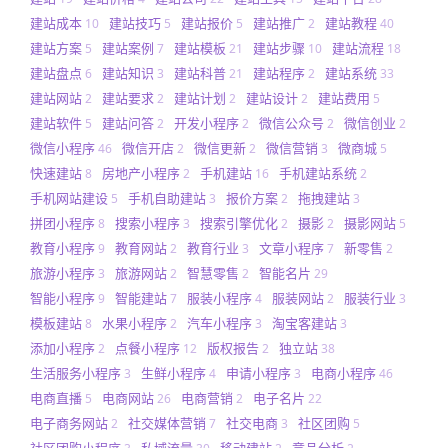
建站成本
建站技巧
建站报价
建站推广
建站教程
10
5
5
2
40
建站方案
建站案例
建站模板
建站步骤
建站流程
5
7
21
10
18
建站盘点
建站知识
建站科普
建站程序
建站系统
6
3
21
2
33
建站网站
建站要求
建站计划
建站设计
建站费用
2
2
2
2
5
建站软件
建站问答
开发小程序
微信公众号
微信创业
5
2
2
2
2
微信小程序
微信开店
微信更新
微信营销
微商城
46
2
2
3
5
快速建站
房地产小程序
手机建站
手机建站系统
8
2
16
2
手机网站建设
手机自助建站
报价方案
拖拽建站
5
3
2
3
拼团小程序
搜索小程序
搜索引擎优化
摄影
摄影网站
8
3
2
2
5
教育小程序
教育网站
教育行业
文章小程序
新零售
9
2
3
7
2
旅游小程序
旅游网站
智慧零售
智能名片
3
2
2
29
智能小程序
智能建站
服装小程序
服装网站
服装行业
9
7
4
2
3
模板建站
水果小程序
汽车小程序
淘宝客建站
8
2
3
3
添加小程序
点餐小程序
版权报告
独立站
2
12
2
38
生活服务小程序
生鲜小程序
申请小程序
电商小程序
3
4
3
46
电商直播
电商网站
电商营销
电子名片
5
26
2
22
电子商务网站
社交媒体营销
社交电商
社区团购
2
7
3
5
社区团购小程序
私域流量
移动建站
竞品分析