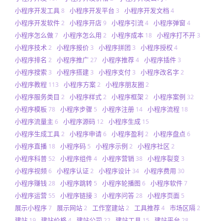
小程序开发工具
小程序开发平台
小程序开发文档
8
3
4
小程序开发软件
小程序开店
小程序引流
小程序弹窗
2
9
4
4
小程序怎么做
小程序怎么用
小程序成本
小程序打不开
7
2
18
3
小程序技术
小程序报价
小程序拼团
小程序授权
2
3
3
4
小程序排名
小程序推广
小程序推荐
小程序插件
2
27
4
3
小程序搜索
小程序搭建
小程序支付
小程序改名字
3
3
3
2
小程序教程
小程序方案
小程序朋友圈
113
2
2
小程序服务类目
小程序样式
小程序框架
小程序案例
2
2
2
32
小程序模板
小程序步骤
小程序注册
小程序流程
78
5
14
18
小程序流量主
小程序源码
小程序生成
6
12
15
小程序生成工具
小程序申请
小程序盈利
小程序盘点
2
6
2
6
小程序直播
小程序码
小程序示例
小程序社区
18
5
2
2
小程序科普
小程序组件
小程序营销
小程序裂变
52
4
38
3
小程序视频
小程序认证
小程序设计
小程序费用
6
2
34
30
小程序赚钱
小程序跳转
小程序轮播图
小程序软件
28
5
6
7
小程序运营
小程序链接
小程序问答
小程序页面
55
3
28
5
展示小程序
展示网站
工作室建站
工具推荐
市场区隔
7
2
2
4
2
建站
建站价格
建站公司
建站工具
建站平台
19
4
22
15
28