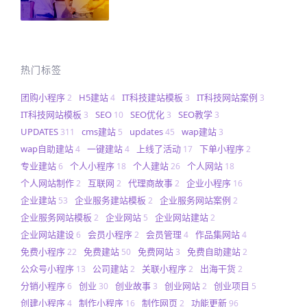
热门标签
团购小程序
H5建站
IT科技建站模板
IT科技网站案例
2
4
3
3
IT科技网站模板
SEO
SEO优化
SEO教学
3
10
3
3
UPDATES
cms建站
updates
wap建站
311
5
45
3
wap自助建站
一键建站
上线了活动
下单小程序
4
4
17
2
专业建站
个人小程序
个人建站
个人网站
6
18
26
18
个人网站制作
互联网
代理商故事
企业小程序
2
2
2
16
企业建站
企业服务建站模板
企业服务网站案例
53
2
2
企业服务网站模板
企业网站
企业网站建站
2
5
2
企业网站建设
会员小程序
会员管理
作品集网站
6
2
4
4
免费小程序
免费建站
免费网站
免费自助建站
22
50
3
2
公众号小程序
公司建站
关联小程序
出海干货
13
2
2
2
分销小程序
创业
创业故事
创业网站
创业项目
6
30
3
2
5
创建小程序
制作小程序
制作网页
功能更新
4
16
2
96