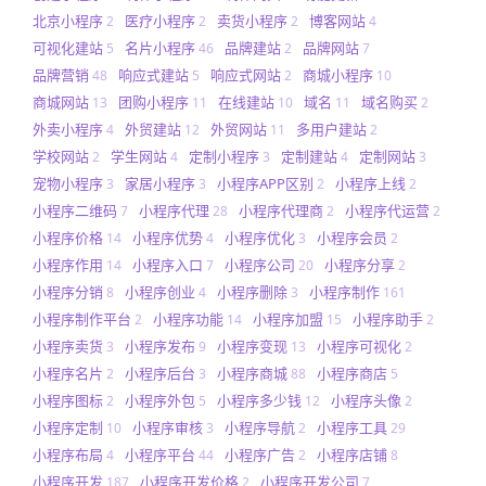
北京小程序
医疗小程序
卖货小程序
博客网站
2
2
2
4
可视化建站
名片小程序
品牌建站
品牌网站
5
46
2
7
品牌营销
响应式建站
响应式网站
商城小程序
48
5
2
10
商城网站
团购小程序
在线建站
域名
域名购买
13
11
10
11
2
外卖小程序
外贸建站
外贸网站
多用户建站
4
12
11
2
学校网站
学生网站
定制小程序
定制建站
定制网站
2
4
3
4
3
宠物小程序
家居小程序
小程序APP区别
小程序上线
3
3
2
2
小程序二维码
小程序代理
小程序代理商
小程序代运营
7
28
2
2
小程序价格
小程序优势
小程序优化
小程序会员
14
4
3
2
小程序作用
小程序入口
小程序公司
小程序分享
14
7
20
2
小程序分销
小程序创业
小程序删除
小程序制作
8
4
3
161
小程序制作平台
小程序功能
小程序加盟
小程序助手
2
14
15
2
小程序卖货
小程序发布
小程序变现
小程序可视化
3
9
13
2
小程序名片
小程序后台
小程序商城
小程序商店
2
3
88
5
小程序图标
小程序外包
小程序多少钱
小程序头像
2
5
12
2
小程序定制
小程序审核
小程序导航
小程序工具
10
3
2
29
小程序布局
小程序平台
小程序广告
小程序店铺
4
44
2
8
小程序开发
小程序开发价格
小程序开发公司
187
2
7