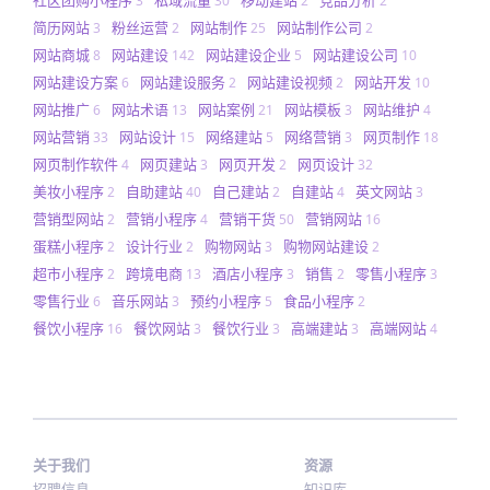
3
30
2
2
简历网站
粉丝运营
网站制作
网站制作公司
3
2
25
2
网站商城
网站建设
网站建设企业
网站建设公司
8
142
5
10
网站建设方案
网站建设服务
网站建设视频
网站开发
6
2
2
10
网站推广
网站术语
网站案例
网站模板
网站维护
6
13
21
3
4
网站营销
网站设计
网络建站
网络营销
网页制作
33
15
5
3
18
网页制作软件
网页建站
网页开发
网页设计
4
3
2
32
美妆小程序
自助建站
自己建站
自建站
英文网站
2
40
2
4
3
营销型网站
营销小程序
营销干货
营销网站
2
4
50
16
蛋糕小程序
设计行业
购物网站
购物网站建设
2
2
3
2
超市小程序
跨境电商
酒店小程序
销售
零售小程序
2
13
3
2
3
零售行业
音乐网站
预约小程序
食品小程序
6
3
5
2
餐饮小程序
餐饮网站
餐饮行业
高端建站
高端网站
16
3
3
3
4
关于我们
资源
招聘信息
知识库