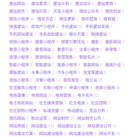
建站网站
建站要求
建站计划
建站设计
建站费用
2
2
2
2
5
建站软件
建站问答
开发小程序
微信公众号
微信创业
5
2
2
2
2
微信小程序
微信开店
微信更新
微信营销
微商城
46
2
2
3
5
快速建站
房地产小程序
手机建站
手机建站系统
8
2
16
2
手机网站建设
手机自助建站
报价方案
拖拽建站
5
3
2
3
拼团小程序
搜索小程序
搜索引擎优化
摄影
摄影网站
8
3
2
2
5
教育小程序
教育网站
教育行业
文章小程序
新零售
9
2
3
7
2
旅游小程序
旅游网站
智慧零售
智能名片
3
2
2
29
智能小程序
智能建站
服装小程序
服装网站
服装行业
9
7
4
2
3
模板建站
水果小程序
汽车小程序
淘宝客建站
8
2
3
3
添加小程序
点餐小程序
版权报告
独立站
2
12
2
38
生活服务小程序
生鲜小程序
申请小程序
电商小程序
3
4
3
46
电商直播
电商网站
电商营销
电子名片
5
26
2
22
电子商务网站
社交媒体营销
社交电商
社区团购
2
7
3
5
社区团购小程序
私域流量
移动建站
竞品分析
3
30
2
2
简历网站
粉丝运营
网站制作
网站制作公司
3
2
25
2
网站商城
网站建设
网站建设企业
网站建设公司
8
142
5
10
网站建设方案
网站建设服务
网站建设视频
网站开发
6
2
2
10