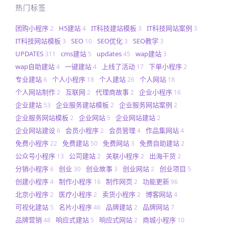
热门标签
团购小程序
H5建站
IT科技建站模板
IT科技网站案例
2
4
3
3
IT科技网站模板
SEO
SEO优化
SEO教学
3
10
3
3
UPDATES
cms建站
updates
wap建站
311
5
45
3
wap自助建站
一键建站
上线了活动
下单小程序
4
4
17
2
专业建站
个人小程序
个人建站
个人网站
6
18
26
18
个人网站制作
互联网
代理商故事
企业小程序
2
2
2
16
企业建站
企业服务建站模板
企业服务网站案例
53
2
2
企业服务网站模板
企业网站
企业网站建站
2
5
2
企业网站建设
会员小程序
会员管理
作品集网站
6
2
4
4
免费小程序
免费建站
免费网站
免费自助建站
22
50
3
2
公众号小程序
公司建站
关联小程序
出海干货
13
2
2
2
分销小程序
创业
创业故事
创业网站
创业项目
6
30
3
2
5
创建小程序
制作小程序
制作网页
功能更新
4
16
2
96
北京小程序
医疗小程序
卖货小程序
博客网站
2
2
2
4
可视化建站
名片小程序
品牌建站
品牌网站
5
46
2
7
品牌营销
响应式建站
响应式网站
商城小程序
48
5
2
10