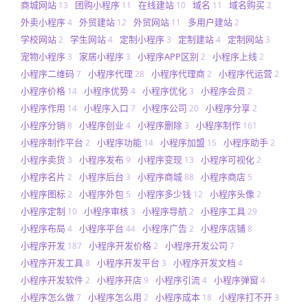
商城网站
团购小程序
在线建站
域名
域名购买
13
11
10
11
2
外卖小程序
外贸建站
外贸网站
多用户建站
4
12
11
2
学校网站
学生网站
定制小程序
定制建站
定制网站
2
4
3
4
3
宠物小程序
家居小程序
小程序APP区别
小程序上线
3
3
2
2
小程序二维码
小程序代理
小程序代理商
小程序代运营
7
28
2
2
小程序价格
小程序优势
小程序优化
小程序会员
14
4
3
2
小程序作用
小程序入口
小程序公司
小程序分享
14
7
20
2
小程序分销
小程序创业
小程序删除
小程序制作
8
4
3
161
小程序制作平台
小程序功能
小程序加盟
小程序助手
2
14
15
2
小程序卖货
小程序发布
小程序变现
小程序可视化
3
9
13
2
小程序名片
小程序后台
小程序商城
小程序商店
2
3
88
5
小程序图标
小程序外包
小程序多少钱
小程序头像
2
5
12
2
小程序定制
小程序审核
小程序导航
小程序工具
10
3
2
29
小程序布局
小程序平台
小程序广告
小程序店铺
4
44
2
8
小程序开发
小程序开发价格
小程序开发公司
187
2
7
小程序开发工具
小程序开发平台
小程序开发文档
8
3
4
小程序开发软件
小程序开店
小程序引流
小程序弹窗
2
9
4
4
小程序怎么做
小程序怎么用
小程序成本
小程序打不开
7
2
18
3