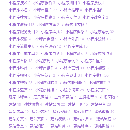
小程序技术
小程序报价
小程序拼团
小程序授权
2
3
3
4
小程序排名
小程序推广
小程序推荐
小程序插件
2
27
4
3
小程序搜索
小程序搭建
小程序支付
小程序改名字
3
3
3
2
小程序教程
小程序方案
小程序朋友圈
113
2
2
小程序服务类目
小程序样式
小程序框架
小程序案例
2
2
2
32
小程序模板
小程序步骤
小程序注册
小程序流程
78
5
14
18
小程序流量主
小程序源码
小程序生成
6
12
15
小程序生成工具
小程序申请
小程序盈利
小程序盘点
2
6
2
6
小程序直播
小程序码
小程序示例
小程序社区
18
5
2
2
小程序科普
小程序组件
小程序营销
小程序裂变
52
4
38
3
小程序视频
小程序认证
小程序设计
小程序费用
6
2
34
30
小程序赚钱
小程序跳转
小程序轮播图
小程序软件
28
5
6
7
小程序运营
小程序链接
小程序问答
小程序页面
55
3
28
5
展示小程序
展示网站
工作室建站
工具推荐
市场区隔
7
2
2
4
2
建站
建站价格
建站公司
建站工具
建站平台
19
4
22
15
28
建站成本
建站技巧
建站报价
建站推广
建站教程
10
5
5
2
40
建站方案
建站案例
建站模板
建站步骤
建站流程
5
7
21
10
18
建站盘点
建站知识
建站科普
建站程序
建站系统
6
3
21
2
33