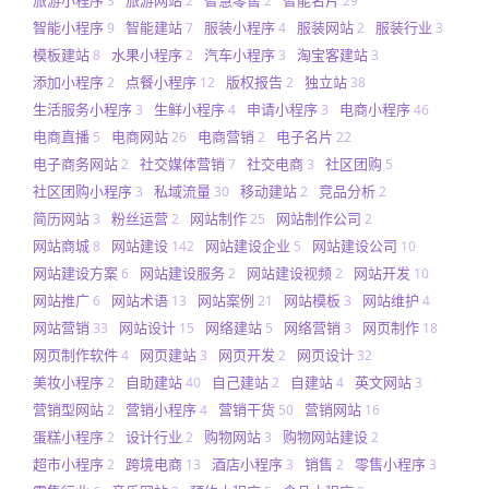
旅游小程序
旅游网站
智慧零售
智能名片
3
2
2
29
智能小程序
智能建站
服装小程序
服装网站
服装行业
9
7
4
2
3
模板建站
水果小程序
汽车小程序
淘宝客建站
8
2
3
3
添加小程序
点餐小程序
版权报告
独立站
2
12
2
38
生活服务小程序
生鲜小程序
申请小程序
电商小程序
3
4
3
46
电商直播
电商网站
电商营销
电子名片
5
26
2
22
电子商务网站
社交媒体营销
社交电商
社区团购
2
7
3
5
社区团购小程序
私域流量
移动建站
竞品分析
3
30
2
2
简历网站
粉丝运营
网站制作
网站制作公司
3
2
25
2
网站商城
网站建设
网站建设企业
网站建设公司
8
142
5
10
网站建设方案
网站建设服务
网站建设视频
网站开发
6
2
2
10
网站推广
网站术语
网站案例
网站模板
网站维护
6
13
21
3
4
网站营销
网站设计
网络建站
网络营销
网页制作
33
15
5
3
18
网页制作软件
网页建站
网页开发
网页设计
4
3
2
32
美妆小程序
自助建站
自己建站
自建站
英文网站
2
40
2
4
3
营销型网站
营销小程序
营销干货
营销网站
2
4
50
16
蛋糕小程序
设计行业
购物网站
购物网站建设
2
2
3
2
超市小程序
跨境电商
酒店小程序
销售
零售小程序
2
13
3
2
3