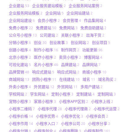
企业建站
企业服务建站模板
企业服务网站案例
53
2
2
企业服务网站模板
企业网站
企业网站建站
2
5
2
企业网站建设
会员小程序
会员管理
作品集网站
6
2
4
4
免费小程序
免费建站
免费网站
免费自助建站
22
50
3
2
公众号小程序
公司建站
关联小程序
出海干货
13
2
2
2
分销小程序
创业
创业故事
创业网站
创业项目
6
30
3
2
5
创建小程序
制作小程序
制作网页
功能更新
4
16
2
96
北京小程序
医疗小程序
卖货小程序
博客网站
2
2
2
4
可视化建站
名片小程序
品牌建站
品牌网站
5
46
2
7
品牌营销
响应式建站
响应式网站
商城小程序
48
5
2
10
商城网站
团购小程序
在线建站
域名
域名购买
13
11
10
11
2
外卖小程序
外贸建站
外贸网站
多用户建站
4
12
11
2
学校网站
学生网站
定制小程序
定制建站
定制网站
2
4
3
4
3
宠物小程序
家居小程序
小程序APP区别
小程序上线
3
3
2
2
小程序二维码
小程序代理
小程序代理商
小程序代运营
7
28
2
2
小程序价格
小程序优势
小程序优化
小程序会员
14
4
3
2
小程序作用
小程序入口
小程序公司
小程序分享
14
7
20
2
小程序分销
小程序创业
小程序删除
小程序制作
8
4
3
161