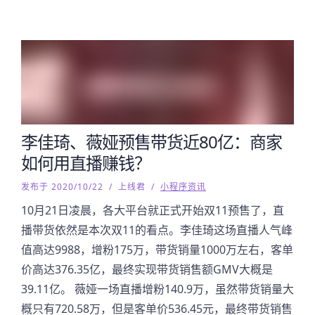
李佳琦、薇娅预售带货近80亿：商家
如何用直播赚钱？
发布于 2020/10/22
/
上线君
/
小程序资讯
10月21日凌晨，各大平台就正式开始双11预售了，直
播带货依然是本次双11的看点。李佳琦这场直播人气峰
值高达9988，增粉175万，带货销量1000万左右，客单
价高达376.35亿，最终实现带货销售额GMV大概是
39.11亿。 薇娅一场直播增粉140.9万，虽然带货销量大
概只有720.58万，但是客单价536.45元，最终带货销售