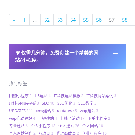
«
1
...
52
53
54
55
56
57
58
→
💜
仅需几分钟，免费创建一个精美的网
站/小程序。
热门标签
团购小程序
H5建站
IT科技建站模板
IT科技网站案例
2
4
3
3
IT科技网站模板
SEO
SEO优化
SEO教学
3
10
3
3
UPDATES
cms建站
updates
wap建站
311
5
45
3
wap自助建站
一键建站
上线了活动
下单小程序
4
4
17
2
专业建站
个人小程序
个人建站
个人网站
6
18
26
18
个人网站制作
互联网
代理商故事
企业小程序
2
2
2
16