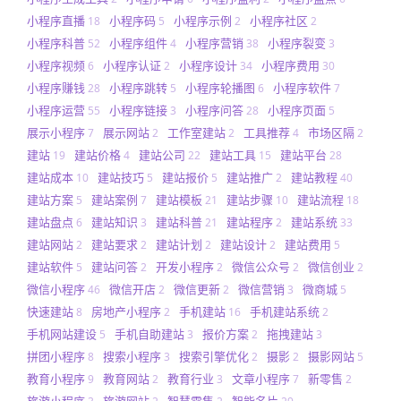
小程序直播
小程序码
小程序示例
小程序社区
18
5
2
2
小程序科普
小程序组件
小程序营销
小程序裂变
52
4
38
3
小程序视频
小程序认证
小程序设计
小程序费用
6
2
34
30
小程序赚钱
小程序跳转
小程序轮播图
小程序软件
28
5
6
7
小程序运营
小程序链接
小程序问答
小程序页面
55
3
28
5
展示小程序
展示网站
工作室建站
工具推荐
市场区隔
7
2
2
4
2
建站
建站价格
建站公司
建站工具
建站平台
19
4
22
15
28
建站成本
建站技巧
建站报价
建站推广
建站教程
10
5
5
2
40
建站方案
建站案例
建站模板
建站步骤
建站流程
5
7
21
10
18
建站盘点
建站知识
建站科普
建站程序
建站系统
6
3
21
2
33
建站网站
建站要求
建站计划
建站设计
建站费用
2
2
2
2
5
建站软件
建站问答
开发小程序
微信公众号
微信创业
5
2
2
2
2
微信小程序
微信开店
微信更新
微信营销
微商城
46
2
2
3
5
快速建站
房地产小程序
手机建站
手机建站系统
8
2
16
2
手机网站建设
手机自助建站
报价方案
拖拽建站
5
3
2
3
拼团小程序
搜索小程序
搜索引擎优化
摄影
摄影网站
8
3
2
2
5
教育小程序
教育网站
教育行业
文章小程序
新零售
9
2
3
7
2