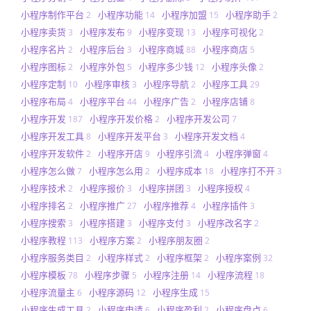
小程序制作平台
小程序功能
小程序加盟
小程序助手
2
14
15
2
小程序卖货
小程序发布
小程序变现
小程序可视化
3
9
13
2
小程序名片
小程序后台
小程序商城
小程序商店
2
3
88
5
小程序图标
小程序外包
小程序多少钱
小程序头像
2
5
12
2
小程序定制
小程序审核
小程序导航
小程序工具
10
3
2
29
小程序布局
小程序平台
小程序广告
小程序店铺
4
44
2
8
小程序开发
小程序开发价格
小程序开发公司
187
2
7
小程序开发工具
小程序开发平台
小程序开发文档
8
3
4
小程序开发软件
小程序开店
小程序引流
小程序弹窗
2
9
4
4
小程序怎么做
小程序怎么用
小程序成本
小程序打不开
7
2
18
3
小程序技术
小程序报价
小程序拼团
小程序授权
2
3
3
4
小程序排名
小程序推广
小程序推荐
小程序插件
2
27
4
3
小程序搜索
小程序搭建
小程序支付
小程序改名字
3
3
3
2
小程序教程
小程序方案
小程序朋友圈
113
2
2
小程序服务类目
小程序样式
小程序框架
小程序案例
2
2
2
32
小程序模板
小程序步骤
小程序注册
小程序流程
78
5
14
18
小程序流量主
小程序源码
小程序生成
6
12
15
小程序生成工具
小程序申请
小程序盈利
小程序盘点
2
6
2
6