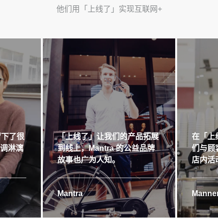
他们用「上线了」实现互联网+
留下了很
「上线了」让我们的产品拓展
在「上
格调淋漓
到线上，Mantra 的公益品牌
们与顾
故事也广为人知。
店内活
Mantra
Manner