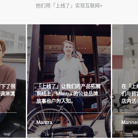
他们用「上线了」实现互联网+
留下了很
「上线了」让我们的产品拓展
在「上
格调淋漓
到线上，Mantra 的公益品牌
们与顾
故事也广为人知。
店内活
Mantra
Manner