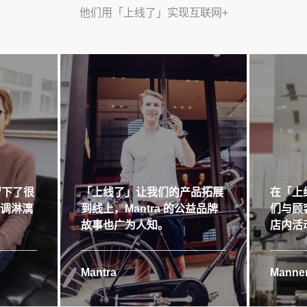
他们用「上线了」实现互联网+
留下了很
「上线了」让我们的产品拓展
在「上
格调淋漓
到线上，Mantra 的公益品牌
们与顾
故事也广为人知。
店内活
Mantra
Manner