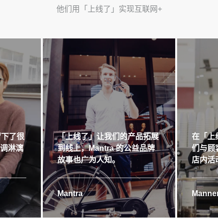
他们用「上线了」实现互联网+
留下了很
「上线了」让我们的产品拓展
在「上
格调淋漓
到线上，Mantra 的公益品牌
们与顾
故事也广为人知。
店内活
Mantra
Manner