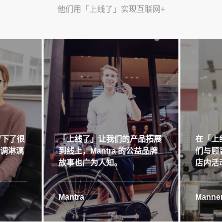
他们用「上线了」实现互联网+
留下了很
「上线了」让我们的产品拓展
在「上
格调淋漓
到线上，Mantra 的公益品牌
们与顾
故事也广为人知。
店内活
Mantra
Manner