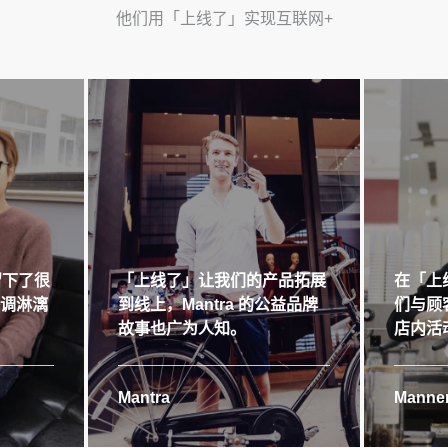
他们用「上线了」实现互联网+
留下了很
「上线了」让我们的产品拓展
在「上
格调淋漓
到线上，Mantra 的公益品牌
们与顾
故事也广为人知。
店内活
Mantra
Manner