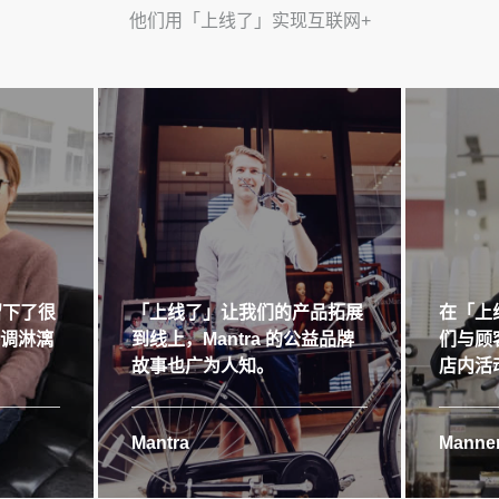
他们用「上线了」实现互联网+
留下了很
「上线了」让我们的产品拓展
在「上
格调淋漓
到线上，Mantra 的公益品牌
们与顾
故事也广为人知。
店内活
Mantra
Manner