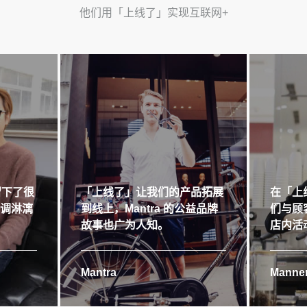
他们用「上线了」实现互联网+
留下了很
「上线了」让我们的产品拓展
在「上
格调淋漓
到线上，Mantra 的公益品牌
们与顾
故事也广为人知。
店内活
Mantra
Manner