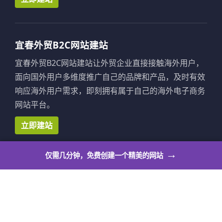
宜春外贸B2C网站建站
宜春外贸B2C网站建站让外贸企业直接接触海外用户，
面向国外用户多维度推广自己的品牌和产品，及时有效
响应海外用户需求，即刻拥有属于自己的海外电子商务
网站平台。
立即建站
→
仅需几分钟，免费创建一个精美的网站
宜春外贸网店系统
宜春外贸网店系统让个人也可以拥有自己的出海展示平
台，满足个人站长作品展示、活动公告、邀请函、博
客、求职简历、意见反馈等多种个人使用场景。