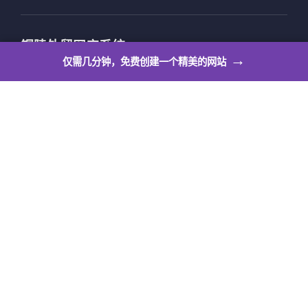
铜陵外贸网店系统
→
仅需几分钟，免费创建一个精美的网站
铜陵外贸网店系统让个人也可以拥有自己的出海展示平
台，满足个人站长作品展示、活动公告、邀请函、博
客、求职简历、意见反馈等多种个人使用场景。
立即建站
铜陵英文建站
铜陵英文网站制作，全站支持英文、法文、日文等6种
语言，编辑体验更顺畅，更专业的英文网站建设编辑器
让你轻松快速拥有一个专业的英文网站。
立即建站