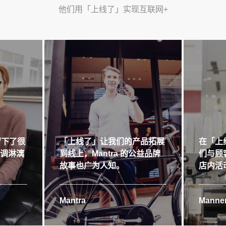
他们用「上线了」实现互联网+
留下了很
「上线了」让我们的产品拓展
在「上
格调淋漓
到线上，Mantra 的公益品牌
们与顾
故事也广为人知。
店内活
Mantra
Manner