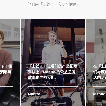
他们用「上线了」实现互联网+
留下了很
「上线了」让我们的产品拓展
在「上
格调淋漓
到线上，Mantra 的公益品牌
们与顾
故事也广为人知。
店内活
Mantra
Manner