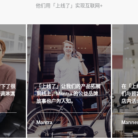
他们用「上线了」实现互联网+
留下了很
「上线了」让我们的产品拓展
在「上
格调淋漓
到线上，Mantra 的公益品牌
们与顾
故事也广为人知。
店内活
Mantra
Manner