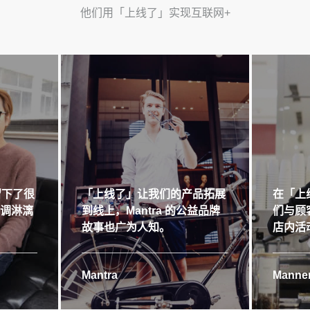
他们用「上线了」实现互联网+
留下了很
「上线了」让我们的产品拓展
在「上
格调淋漓
到线上，Mantra 的公益品牌
们与顾
故事也广为人知。
店内活
Mantra
Manner